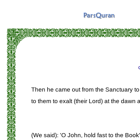
Then he came out from the Sanctuary to 
to them to exalt (their Lord) at the dawn 
(We said): 'O John, hold fast to the Bo