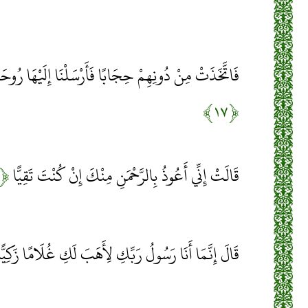
فَاتَّخَذَتْ مِنْ دُونِهِمْ حِجَابًا فَأَرْسَلْنَا إِلَيْهَا رُوحَنَا 
﴿۱۷﴾
قَالَتْ إِنِّي أَعُوذُ بِالرَّحْمَنِ مِنْكَ إِنْ كُنْتَ تَقِيًّا
﴿۱۸﴾
قَالَ إِنَّمَا أَنَا رَسُولُ رَبِّكِ لِأَهَبَ لَكِ غُلَامًا زَكِيًّ