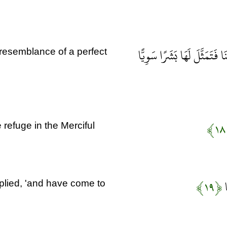
فَتَمَثَّلَ لَهَا بَشَرًا سَوِيًّا
e resemblance of a perfect
 refuge in the Merciful
ا
﴿۱۹﴾
eplied, 'and have come to