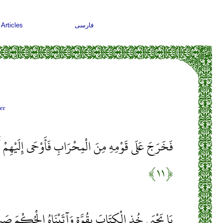
فارسی
Articles
er
فَخَرَجَ عَلَى قَوْمِهِ مِنَ الْمِحْرَابِ فَأَوْحَى إِلَيْهِمْ 
﴿۱۱﴾
يَا يَحْيَى خُذِ الْكِتَابَ بِقُوَّةٍ وَآتَيْنَاهُ الْحُكْمَ صَبِي