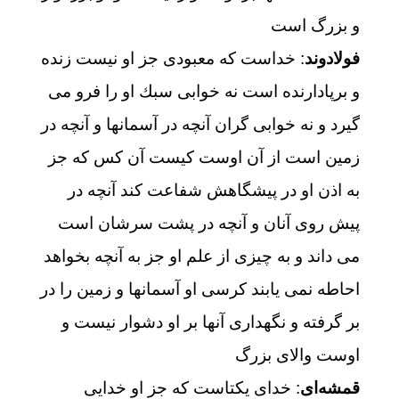
و بزرگ است‏
فولادوند
: خداست كه معبودى جز او نيست زنده
و برپادارنده است نه خوابى سبك او را فرو مى‏
گيرد و نه خوابى گران آنچه در آسمانها و آنچه در
زمين است از آن اوست كيست آن كس كه جز
به اذن او در پيشگاهش شفاعت كند آنچه در
پيش روى آنان و آنچه در پشت‏ سرشان است
مى‏ داند و به چيزى از علم او جز به آنچه بخواهد
احاطه نمى‏ يابند كرسى او آسمانها و زمين را در
بر گرفته و نگهدارى آنها بر او دشوار نيست و
اوست والاى بزرگ
قمشه‌ای
: خدای یکتاست که جز او خدایی