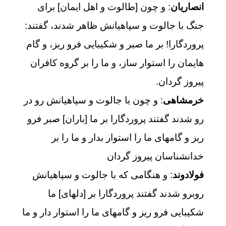
انصاریان
: و چون [طالوت و اهل ایمان] برای
جنگ با جالوت و سپاهیانش ظاهر شدند، گفتند:
پروردگارا! بر ما صبر و شکیبایی فرو ریز، و گام
هایمان را استوار ساز، و ما را بر گروه کافران
پیروز گردان.
خرمشاهی
: و چون با جالوت و سپاهيانش رو در
رو شدند گفتند پروردگارا بر ما [باران‏] صبر فرو
ريز و گامهاى ما را استوار بدار و ما را بر
خدانشناسان پيروز گردان‏
فولادوند
: و هنگامى كه با جالوت و سپاهيانش
روبرو شدند گفتند پروردگارا بر [دلهاى] ما
شكيبايى فرو ريز و گامهاى ما را استوار دار و ما