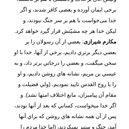
برخی ایمان آورده و بعضی کافر شدند، و اگر
خدا می‌خواست با هم بر سر جنگ نبودند، و
لیکن خدا هر چه مشیّتش قرار گیرد خواهد کرد.
مکارم شیرازی
: بعضي از آن رسولان را بر
بعضي ديگر برتري داديم، برخي از آنها، خدا با او
سخن مي‏گفت، و بعضي را درجاتي برتر داد، و به
عيسي بن مريم، نشانه‏ هاي روشن داديم، و او
را با روح القدس تاييد نموديم، (ولي فضيلت و
مقام آن پيامبران، مانع اختلاف امتها نشد). و
اگر خدا مي‏خواست، كساني كه بعد از آنها بودند،
پس از آن همه نشانه‏ هاي روشن كه براي آنها
آمد، جنگ و ستيز نمي‏كردند، (اما خدا مردم را