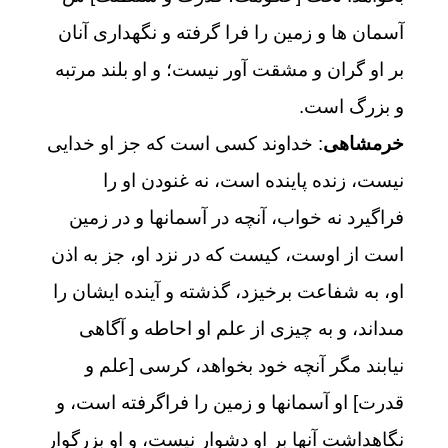
آسمان ها و زمین را فرا گرفته و نگهداری آنان
بر او گران و مشقت آور نیست؛ و او بلند مرتبه
و بزرگ است.
خرمشاهی
: خداوند كسى است كه جز او خدايى
نيست، زنده پاينده است، نه غنودن او را
فراگيرد نه خواب، آنچه در آسمانها و در زمين
است از اوست، كيست كه در نزد او، جز به اذن
او، به شفاعت برخيزد، گذشته و آينده ايشان را
مى‏داند، و به چيزى از علم او احاطه و آگاهى
نيابند مگر آنچه خود بخواهد، كرسى [علم و
قدرت‏] او آسمانها و زمين را فراگرفته است، و
نگاهداشت آنها بر او دشوار نيست، و او بزرگوار