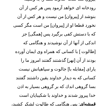
رودخانه‏ اى خواهد آزمود پس هر كس از آن
بنوشد از [پيروان] من نيست و هر كس از آن
نخورد قطعا او از [پيروان] من است مگر كسى
كه با دستش كفى برگيرد پس [همگى] جز
اندكى از آنها از آن نوشيدند و هنگامى كه
[طالوت ] با كسانى كه همراه وى ايمان آورده
بودند از آن [نهر] گذشتند گفتند امروز ما را
ياراى [مقابله با] جالوت و سپاهيانش نيست
كسانى كه به ديدار خداوند يقين داشتند گفتند
بسا گروهى اندك كه بر گروهى بسيار به اذن
خدا پيروز شدند و خداوند با شكيبايان است
قمشه‌ای
: پس هنگامی که طالوت لشکر کشید،