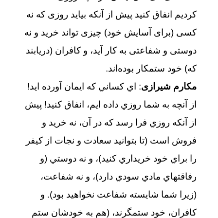
کردیم انفاق کنید پیش از آنکه بیاید روزی که نه
کسی (برای آسایش خود) چیزی تواند خرید و نه
دوستی و شفاعتی به کار آید، و کافران (دریابند
که) خود ستمکار بوده‌اند.
مکارم شیرازی
: اي كساني كه ايمان آورده‏ ايد!
از آنچه به شما روزي داده‏ ايم، انفاق كنيد! پيش
از آنكه روزي فرا رسد كه در آن، نه خريد و
فروش است (تا بتوانيد سعادت و نجات از كيفر
را براي خود خريداري كنيد)، و نه دوستي (و
رفاقتهاي مادي سودي دارد)، و نه شفاعت،
(زيرا شما شايسته شفاعت نخواهيد بود). و
كافران، خود ستمگرند، (هم به خودشان ستم