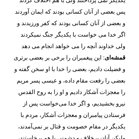
يكديگر نمى ‏پرداختند ولى با هم اختلاف كردند
پس بعضى از آنان كسانى بودند كه ايمان آوردند
و بعضى از آنان كسانى بودند كه كفر ورزيدند و
اگر خدا مى‏ خواست با يكديگر جنگ نمیکردند
ولى خداوند آنچه را مى‏ خواهد انجام مى‏ دهد
قمشه‌ای
: این پیغمبران را برخی بر بعضی برتری
و فضیلت دادیم، بعضی را خدا با او سخن گفته و
بعضی را رفعت مقام داده، و عیسی پسر مریم
را معجزات آشکار دادیم و او را به روح القدس
نیرو بخشیدیم، و اگر خدا می‌خواست پس از
فرستادن پیامبران و معجزات آشکار، مردم با
یکدیگر در مقام خصومت و قتال بر نمی‌آمدند،
ولیکن آنان برخلاف و دشمنی با هم برخاستند،