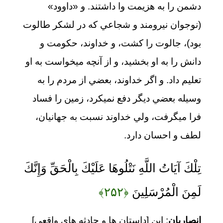
دشمن را به هزيمت وا داشتند. و «داوود»
(نوجوان نيرومند و شجاعي كه در لشكر طالوت
بود)، جالوت را كشت، و خداوند، حكومت و
دانش را به او بخشيد، و از آنچه مي‏خواست به او
تعليم داد. و اگر خداوند، بعضي از مردم را به
وسيله بعضي ديگر دفع نمي‏كرد، زمين را فساد
فرا مي‏گرفت، ولي خداوند نسبت به جهانيان،
لطف و احسان دارد.
تِلْكَ آيَاتُ اللَّهِ نَتْلُوهَا عَلَيْكَ بِالْحَقِّ وَإِنَّكَ
لَمِنَ الْمُرْسَلِينَ
﴿۲۵۲﴾
انصاریان
: این [داستان ها و حادثه های واقعی]