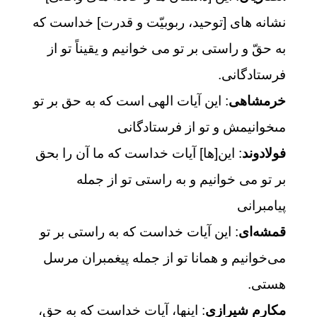
نشانه های [توحید، ربوبیّت و قدرت] خداست که
به حقّ و راستی بر تو می خوانیم و یقیناً تو از
فرستادگانی.
خرمشاهی
: اين آيات الهى است كه به حق بر تو
مى‏خوانيمش و تو از فرستادگانى‏
فولادوند
: اين[ها] آيات خداست كه ما آن را بحق
بر تو مى‏ خوانيم و به راستى تو از جمله
پيامبرانى
قمشه‌ای
: این آیات خداست که به راستی بر تو
می‌خوانیم و همانا تو از جمله پیغمبران مرسل
هستی.
مکارم شیرازی
: اينها، آيات خداست كه به حق،