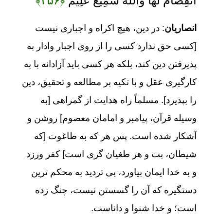
انْفِصَامَ لَهَا وَاللَّهُ سَمِيعٌ عَلِيمٌ
﴿۲۵۶﴾
انصاریان
: در دین، هیچ اکراه و اجباری نیست
[کسی حق ندارد کسی را از روی اجبار وادار به
پذیرفتن دین کند، بلکه هر کسی باید آزادانه با به
کارگیری عقل و با تکیه بر مطالعه و تحقیق، دین
را بپذیرد]. مسلماً راه هدایت از گمراهی [به
وسیله قرآن، پیامبر و امامان معصوم] روشن و
آشکار شده است. پس هر که به طاغوت [که
شیطان، بت و هر طغیان گری است] کفر ورزد
و به خدا ایمان بیاورد، بی تردید به محکم ترین
دستگیره که آن را گسستن نیست، چنگ زده
است؛ و خدا شنوا و داناست.