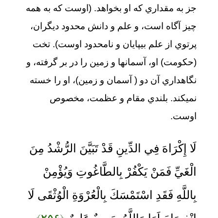
جز به مقداري كه او بخواهد. (اوست كه به همه
چيز آگاه است، و علم و دانش محدود ديگران،
پرتوي از علم بيپايان و نامحدود اوست). تخت
(حكومت) او، آسمانها و زمين را در بر گرفته، و
نگاهداري آن دو ( آسمان و زمين)، او را خسته
نمي‏كند. بلندي مقام و عظمت، مخصوص
اوست.
لَا إِكْرَاهَ فِي الدِّينِ قَدْ تَبَيَّنَ الرُّشْدُ مِنَ
الْغَيِّ فَمَنْ يَكْفُرْ بِالطَّاغُوتِ وَيُؤْمِنْ
بِاللَّهِ فَقَدِ اسْتَمْسَكَ بِالْعُرْوَةِ الْوُثْقَى لَا