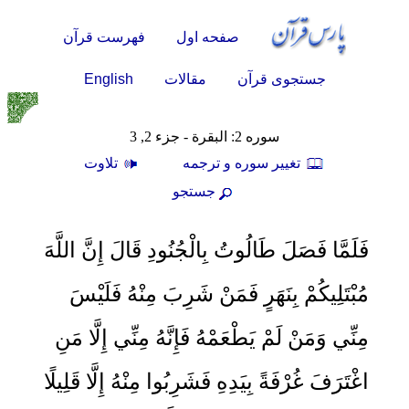
صفحه اول
فهرست قرآن
English
جستجوی قرآن
مقالات
سوره 2: البقرة - جزء 2, 3
تغيير سوره و ترجمه
تلاوت
جستجو
فَلَمَّا فَصَلَ طَالُوتُ بِالْجُنُودِ قَالَ إِنَّ اللَّهَ
مُبْتَلِيكُمْ بِنَهَرٍ فَمَنْ شَرِبَ مِنْهُ فَلَيْسَ
مِنِّي وَمَنْ لَمْ يَطْعَمْهُ فَإِنَّهُ مِنِّي إِلَّا مَنِ
اغْتَرَفَ غُرْفَةً بِيَدِهِ فَشَرِبُوا مِنْهُ إِلَّا قَلِيلًا