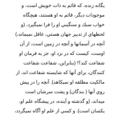
يگانه زنده، كه قائم به ذات خويش است، و
موجودات ديگر، قائم به او هستند، هيچگاه
خواب سبك و سنگيني او را فرا نمي‏گيرد، (و
لحظهاي از تدبير جهان هستي، غافل نمي‏ماند،)
آنچه در آسمانها و آنچه در زمين است، از آن
اوست، كيست كه در نزد او، جز به فرمان او
شفاعت كند؟! (بنابراين، شفاعت شفاعت
كنندگان، براي آنها كه شايسته شفاعت اند، از
مالكيت مطلقه او نميكاهد). آنچه را در پيش
روي آنها ( بندگان) و پشت سرشان است
مي‏داند، (و گذشته و آينده، در پيشگاه علم او،
يكسان است). و كسي از علم او آگاه نمي‏گردد،