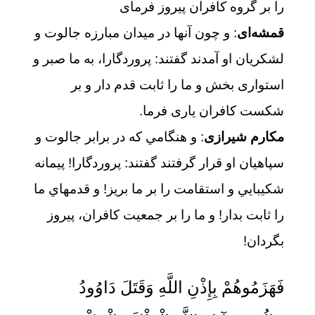
را بر گروه كافران پيروز فرماى
قمشه‌ای
: و چون آنها در میدان مبارزه جالوت و
لشکریان او آمدند گفتند: پروردگارا، به ما صبر و
استواری بخش و ما را ثابت قدم دار و بر
شکست کافران یاری فرما.
مکارم شیرازی
: و هنگامي كه در برابر جالوت و
سپاهيان او قرار گرفتند گفتند: پروردگارا! پيمانه
شكيبايي و استقامت را بر ما بريز! و قدمهاي ما
را ثابت بدار! و ما را بر جمعيت كافران، پيروز
بگردان!
فَهَزَمُوهُمْ بِإِذْنِ اللَّهِ وَقَتَلَ دَاوُودُ