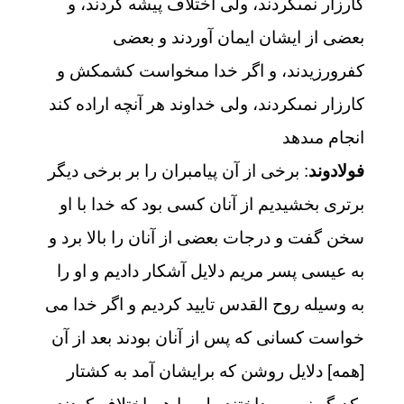
كارزار نمى‏كردند، ولى اختلاف پيشه كردند، و
بعضى از ايشان ايمان آوردند و بعضى
كفرورزيدند، و اگر خدا مى‏خواست كشمكش و
كارزار نمى‏كردند، ولى خداوند هر آنچه اراده كند
انجام مى‏دهد
فولادوند
: برخى از آن پيامبران را بر برخى ديگر
برترى بخشيديم از آنان كسى بود كه خدا با او
سخن گفت و درجات بعضى از آنان را بالا برد و
به عيسى پسر مريم دلايل آشكار داديم و او را
به وسيله روح القدس تاييد كرديم و اگر خدا مى‏
خواست كسانى كه پس از آنان بودند بعد از آن
[همه] دلايل روشن كه برايشان آمد به كشتار