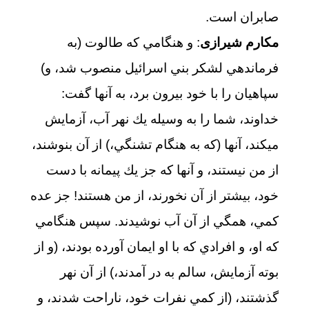
صابران است.
مکارم شیرازی
: و هنگامي كه طالوت (به
فرماندهي لشكر بني اسرائيل منصوب شد، و)
سپاهيان را با خود بيرون برد، به آنها گفت:
خداوند، شما را به وسيله يك نهر آب، آزمايش
مي‏كند، آنها (كه به هنگام تشنگي،) از آن بنوشند،
از من نيستند، و آنها كه جز يك پيمانه با دست
خود، بيشتر از آن نخورند، از من هستند! جز عده
كمي، همگي از آن آب نوشيدند. سپس هنگامي
كه او، و افرادي كه با او ايمان آورده بودند، (و از
بوته آزمايش، سالم به در آمدند،) از آن نهر
گذشتند، (از كمي نفرات خود، ناراحت شدند، و