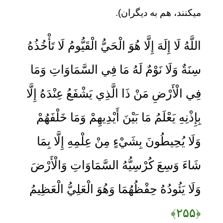
مي‏كنند، هم به ديگران).
اللَّهُ لَا إِلَهَ إِلَّا هُوَ الْحَيُّ الْقَيُّومُ لَا تَأْخُذُهُ
سِنَةٌ وَلَا نَوْمٌ لَهُ مَا فِي السَّمَاوَاتِ وَمَا
فِي الْأَرْضِ مَنْ ذَا الَّذِي يَشْفَعُ عِنْدَهُ إِلَّا
بِإِذْنِهِ يَعْلَمُ مَا بَيْنَ أَيْدِيهِمْ وَمَا خَلْفَهُمْ
وَلَا يُحِيطُونَ بِشَيْءٍ مِنْ عِلْمِهِ إِلَّا بِمَا
شَاءَ وَسِعَ كُرْسِيُّهُ السَّمَاوَاتِ وَالْأَرْضَ
وَلَا يَئُودُهُ حِفْظُهُمَا وَهُوَ الْعَلِيُّ الْعَظِيمُ
﴿۲۵۵﴾