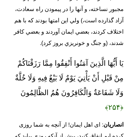
مجبور نساخته، و آنها را در پيمودن راه سعادت،
آزاد گذارده است،) ولي اين امتها بودند كه با هم
اختلاف كردند، بعضي ايمان آوردند و بعضي كافر
شدند، (و جنگ و خونريزي بروز كرد).
يَا أَيُّهَا الَّذِينَ آمَنُوا أَنْفِقُوا مِمَّا رَزَقْنَاكُمْ
مِنْ قَبْلِ أَنْ يَأْتِيَ يَوْمٌ لَا بَيْعٌ فِيهِ وَلَا خُلَّةٌ
وَلَا شَفَاعَةٌ وَالْكَافِرُونَ هُمُ الظَّالِمُونَ
﴿۲۵۴﴾
انصاریان
: ای اهل ایمان! از آنچه به شما روزی
کرده ایم انفاق کنید، پیش از آنکه روزی بیاید که