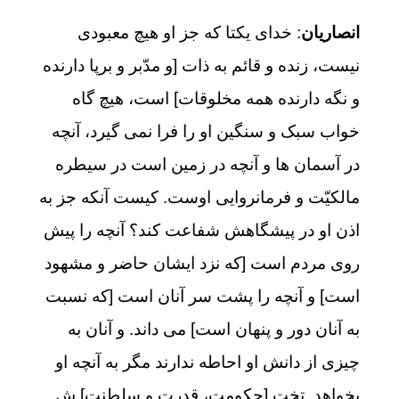
انصاریان
: خدای یکتا که جز او هیچ معبودی
نیست، زنده و قائم به ذات [و مدّبر و برپا دارنده
و نگه دارنده همه مخلوقات] است، هیچ گاه
خواب سبک و سنگین او را فرا نمی گیرد، آنچه
در آسمان ها و آنچه در زمین است در سیطره
مالکیّت و فرمانروایی اوست. کیست آنکه جز به
اذن او در پیشگاهش شفاعت کند؟ آنچه را پیش
روی مردم است [که نزد ایشان حاضر و مشهود
است] و آنچه را پشت سر آنان است [که نسبت
به آنان دور و پنهان است] می داند. و آنان به
چیزی از دانش او احاطه ندارند مگر به آنچه او
بخواهد. تخت [حکومت، قدرت و سلطنت] ش