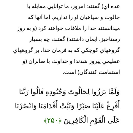
عده‏ اي) گفتند: امروز، ما توانايي مقابله با
جالوت و سپاهيان او را نداريم. اما آنها كه
مي‏دانستند خدا را ملاقات خواهند كرد (و به روز
رستاخيز، ايمان داشتند) گفتند، چه بسيار
گروههاي كوچكي كه به فرمان خدا، بر گروههاي
عظيمي پيروز شدند! و خداوند، با صابران (و
استقامت كنندگان) است.
وَلَمَّا بَرَزُوا لِجَالُوتَ وَجُنُودِهِ قَالُوا رَبَّنَا
أَفْرِغْ عَلَيْنَا صَبْرًا وَثَبِّتْ أَقْدَامَنَا وَانْصُرْنَا
عَلَى الْقَوْمِ الْكَافِرِينَ
﴿۲۵۰﴾