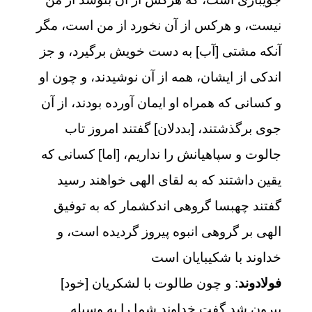
نيست، و هركس از آن نخورد از من است، مگر
آنكه مشتى [آب‏] به دست خويش برگيرد، و جز
اندكى از ايشان، همه از آن نوشيدند، و چون او
و كسانى كه همراه او ايمان آورده بودند، از آن
جوى برگذشتند، [بددلان‏] گفتند امروز تاب
جالوت و سپاهيانش را نداريم، [اما] كسانى كه
يقين داشتند كه به لقاى الهى خواهند رسيد
گفتند چه‏بسا گروهى اندكشمار كه به توفيق
الهى بر گروهى انبوه پيروز گرديده است، و
خداوند با شكيبايان است‏
فولادوند
: و چون طالوت با لشكريان [خود]
بيرون شد گفت‏ خداوند شما را به وسيله