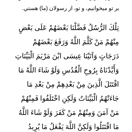
بر تو مي‏خوانيم، و تو، از رسولان (ما) هستي.
تِلْكَ الرُّسُلُ فَضَّلْنَا بَعْضَهُمْ عَلَى بَعْضٍ
مِنْهُمْ مَنْ كَلَّمَ اللَّهُ وَرَفَعَ بَعْضَهُمْ
دَرَجَاتٍ وَآتَيْنَا عِيسَى ابْنَ مَرْيَمَ الْبَيِّنَاتِ
وَأَيَّدْنَاهُ بِرُوحِ الْقُدُسِ وَلَوْ شَاءَ اللَّهُ مَا
اقْتَتَلَ الَّذِينَ مِنْ بَعْدِهِمْ مِنْ بَعْدِ مَا
جَاءَتْهُمُ الْبَيِّنَاتُ وَلَكِنِ اخْتَلَفُوا فَمِنْهُمْ
مَنْ آمَنَ وَمِنْهُمْ مَنْ كَفَرَ وَلَوْ شَاءَ اللَّهُ
مَا اقْتَتَلُوا وَلَكِنَّ اللَّهَ يَفْعَلُ مَا يُرِيدُ