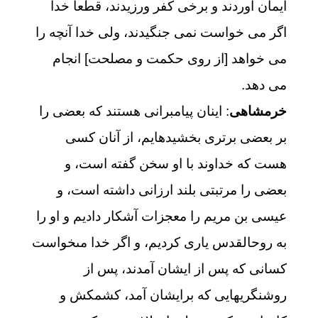
ایمان آوردند و برخی کفر ورزیدند، قطعاً خدا
اگر می خواست نمی جنگیدند، ولی خدا آنچه را
می خواهد [از روی حکمت و مصلحت] انجام
می دهد.
خرمشاهی
: اينان پيامبرانى هستند كه بعضى را
بر بعضى برترى بخشيده‏ايم، از آنان كسى
هست كه خداوند با او سخن گفته است، و
بعضى را مرتبتى بلند ارزانى داشته است، و
عيسى بن مريم را معجزات آشكار داديم و او را
به روح‏القدس يارى كرديم، و اگر خدا مى‏خواست
كسانى كه پس از ايشان آمدند، پس از
روشنگريهايى كه برايشان آمد، كشمكش و