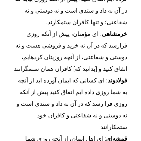
در آن نه داد و ستدی است و نه دوستی و نه
شفاعتی؛ و تنها کافران ستمکارند.
خرمشاهی
: اى مؤمنان، پيش از آنكه روزى
فرارسد كه در آن نه خريد و فروشى هست و نه
دوستى و شفاعتى، از آنچه روزيتان كرده‏ايم،
انفاق كنيد و [بدانيد كه‏] كافران همان ستمگرانند
فولادوند
: اى كسانى كه ايمان آورده‏ ايد از آنچه
به شما روزى داده‏ ايم انفاق كنيد پيش از آنكه
روزى فرا رسد كه در آن نه داد و ستدى است و
نه دوستى و نه شفاعتى و كافران خود
ستمكارانند
قمشه‌ای
: ای اهل ایمان، از آنچه روزی شما