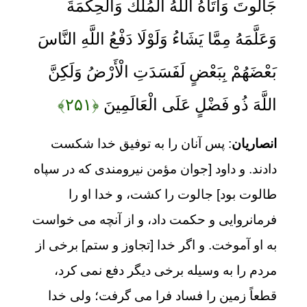
جَالُوتَ وَآتَاهُ اللَّهُ الْمُلْكَ وَالْحِكْمَةَ
وَعَلَّمَهُ مِمَّا يَشَاءُ وَلَوْلَا دَفْعُ اللَّهِ النَّاسَ
بَعْضَهُمْ بِبَعْضٍ لَفَسَدَتِ الْأَرْضُ وَلَكِنَّ
اللَّهَ ذُو فَضْلٍ عَلَى الْعَالَمِينَ
﴿۲۵۱﴾
انصاریان
: پس آنان را به توفیق خدا شکست
دادند. و داود [جوان مؤمن نیرومندی که در سپاه
طالوت بود] جالوت را کشت، و خدا او را
فرمانروایی و حکمت داد، و از آنچه می خواست
به او آموخت. و اگر خدا [تجاوز و ستم] برخی از
مردم را به وسیله برخی دیگر دفع نمی کرد،
قطعاً زمین را فساد فرا می گرفت؛ ولی خدا