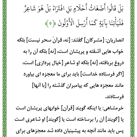
بَلْ قَالُوا أَضْغَاثُ أَحْلَامٍ بَلِ افْتَرَاهُ بَلْ هُوَ شَاعِرٌ
فَلْيَأْتِنَا بِآيَةٍ كَمَا أُرْسِلَ الْأَوَّلُونَ
﴿۵﴾
انصاریان
: [مشرکان] گفتند: [نه، قرآنْ سحر نیست] بلکه
خواب هایی آشفته و پریشان است، [نه] بلکه آن را به
دروغ بربافته، [نه] بلکه او شاعرِ [خیال پردازی] است،
[اگر فرستاده خداست] باید برای ما معجزه ای بیاورد
مانند معجزه هایی که پیامبران گذشته را [با آنها]
فرستادند.
خرمشاهی
: يا اينكه گويند [قرآن‏] خوابهاى پريشان است
يا [گويند] آن را برساخته است يا [گويند] او شاعرى است
پس بايد مانند آنچه به پيشينيان داده شد معجزه‏اى براى