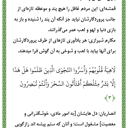
قمشه‌ای
: این مردم غافل را هیچ پند و موعظه تازه‌ای از
جانب پروردگارشان نیاید جز آنکه آن پند را شنیده و باز به
بازی دنیا و لهو و لعب عمر می‌گذرانند.
مکارم شیرازی
: هر يادآوري تازهاي از طرف پروردگارشان
براي آنها بيايد با لعب و شوخي به آن گوش فرا ميدهند.
لَاهِيَةً قُلُوبُهُمْ وَأَسَرُّوا النَّجْوَى الَّذِينَ ظَلَمُوا هَلْ هَذَا
إِلَّا بَشَرٌ مِثْلُكُمْ أَفَتَأْتُونَ السِّحْرَ وَأَنْتُمْ تُبْصِرُونَ
﴿۳﴾
انصاریان
: دل هایشان [به امور مادی، خوشگذرانی و
معصیت] مشغول است؛ و آنان که ستم پیشه اند رازگویی