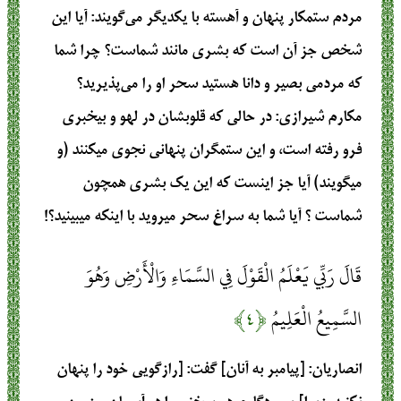
مردم ستمکار پنهان و آهسته با یکدیگر می‌گویند: آیا این
شخص جز آن است که بشری مانند شماست؟ چرا شما
که مردمی بصیر و دانا هستید سحر او را می‌پذیرید؟
مکارم شیرازی
: در حالي كه قلوبشان در لهو و بيخبري
فرو رفته است، و اين ستمگران پنهاني نجوي ميكنند (و
مي‏گويند) آيا جز اينست كه اين يك بشري همچون
شماست ؟ آيا شما به سراغ سحر ميرويد با اينكه مي‏بينيد؟!
قَالَ رَبِّي يَعْلَمُ الْقَوْلَ فِي السَّمَاءِ وَالْأَرْضِ وَهُوَ
السَّمِيعُ الْعَلِيمُ
﴿۴﴾
انصاریان
: [پیامبر به آنان] گفت: [رازگویی خود را پنهان