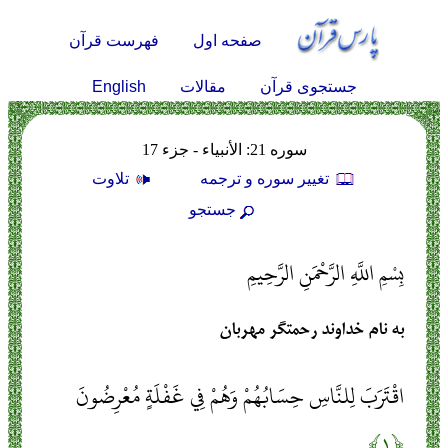
صفحه اول
فهرست قرآن
English
جستجوی قرآن
مقالات
سوره 21: الأنبياء - جزء 17
تغيير سوره و ترجمه
تلاوت
جستجو
بِسْمِ اللَّهِ الرَّحْمَنِ الرَّحِيمِ
به نام خداوند رحمتگر مهربان
اقْتَرَبَ لِلنَّاسِ حِسَابُهُمْ وَهُمْ فِي غَفْلَةٍ مُعْرِضُونَ
﴿۱﴾