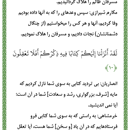
مسرفان ظالم را هلاک گردانیدیم.
مکارم شیرازی
: سپس وعدهاي را كه به آنها داده بوديم
وفا كرديم، آنها و هر كس را ميخواستيم (از چنگال
دشمنانشان) نجات داديم، و مسرفان را هلاك نموديم.
لَقَدْ أَنْزَلْنَا إِلَيْكُمْ كِتَابًا فِيهِ ذِكْرُكُمْ أَفَلَا تَعْقِلُونَ
﴿۱۰﴾
انصاریان
: بی تردید کتابی به سوی شما نازل کردیم که
مایه [شرف، بزرگواری، رشد و سعادت] شما در آن است؛
آیا نمی اندیشید.
خرمشاهی
: به راستى كه به سوى شما كتابى فرو
فرستاده‏ايم كه در آن ياد [و سخن‏] شما هست، آيا تعقل