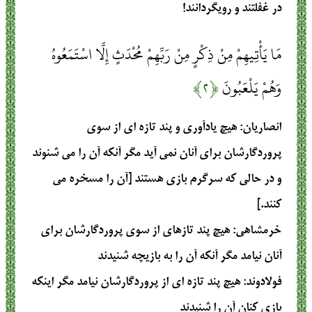
در غفلتند و رويگردانند!
مَا يَأْتِيهِمْ مِنْ ذِكْرٍ مِنْ رَبِّهِمْ مُحْدَثٍ إِلَّا اسْتَمَعُوهُ
وَهُمْ يَلْعَبُونَ
﴿۲﴾
انصاریان
: هیچ یادآوری و پند تازه ای از سوی
پروردگارشان برای آنان نمی آید مگر آنکه آن را می شنوند
و در حالی که سرگرم بازی هستند [آن را مسخره می
کنند.]
خرمشاهی
: هيچ پند تازه‏اى از سوى پروردگارشان براى
آنان نيامد مگر آنكه آن را به بازيچه شنيدند
فولادوند
: هيچ پند تازه‏ اى از پروردگارشان نيامد مگر اينكه
بازى‏ كنان آن را شنيدند