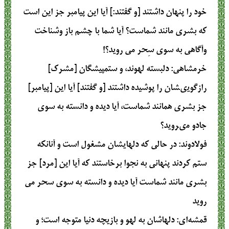
خود را پنهان داشتند [و گفتند:] آیا این پیامبر جز این است
که بشری مانند شماست؟ آیا شما با چشم باز وشناخت
وآگاهی به سوی سِحر می روید؟!
خرمشاهی
: دلبسته لهوند، و ستم‏پيشگان [مشرك‏]
رازگويى‏شان را پوشيده داشتند [و گفتند] آيا اين [پيامبر]
جز بشرى همانند شماست، آيا ديده و دانسته به سوى
جادو مى‏رويد؟
فولادوند
: در حالى كه دلهايشان مشغول است و آنانكه
ستم كردند پنهانى به نجوا برخاستند كه آيا اين [مرد] جز
بشرى مانند شماست آيا ديده و دانسته به سوى سحر مى
‏رويد
قمشه‌ای
: دلهاشان به لهو و بازیچه دنیا متوجه است؛ و