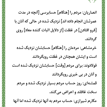
انصاریان
: مردم را [هنگام] حسابرسی [آنچه در مدت
عمرشان انجام داده اند] نزدیک شده در حالی که آنان با
[فرو افتادن] در غفلت [از دلایل اثبات کننده معاد] روی
گردانند.
خرمشاهی
: مردمان را [هنگام‏] حسابشان نزديك شده
است و ايشان همچنان در غفلت رويگردانند
فولادوند
: براى مردم [وقت] حسابشان نزديك شده است
و آنان در بى‏ خبرى رويگردانند
قمشه‌ای
: روز حساب مردم بسیار نزدیک شده و مردم
سخت غافلند و اعراض می‌کنند.
مکارم شیرازی
: حساب مردم به آنها نزديك شده اما آنها