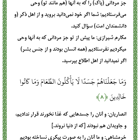
جز مردانی (پاک) را که به آنها (هم مانند تو) وحی
می‌فرستادیم؛ شما اگر خود نمی‌دانید بروید و از اهل ذکر (و
دانشمندان امت) سؤال کنید.
مکارم شیرازی
: ما پيش از تو جز مرداني كه به آنها وحي
ميكرديم نفرستاديم (همه انسان بودند و از جنس بشر)
اگر نمي‏دانيد از اهل اطلاع بپرسيد.
وَمَا جَعَلْنَاهُمْ جَسَدًا لَا يَأْكُلُونَ الطَّعَامَ وَمَا كَانُوا
خَالِدِينَ
﴿۸﴾
انصاریان
: و آنان را جسدهایی که غذا نخورند قرار ندادیم،
و جاویدان هم نبودند [که از دنیا نروند.]
خرمشاهی
: و ما آنان را به صورت پيكرى نساخته بوديم