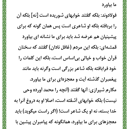
ما بياورد
فولادوند
: بلكه گفتند خوابهاى شوريده است [نه] بلكه آن
را بربافته بلكه او شاعرى است پس همان گونه كه براى
پيشينيان هم عرضه شد بايد براى ما نشانه‏ اى بياورد
قمشه‌ای
: بلکه این مردم (غافل نادان) گفتند که سخنان
قرآن خواب و خیالی بی‌اساس است، بلکه این کلمات را
خود فرابافته بلکه شاعر بزرگی است وگرنه باید مانند
پیغمبران گذشته آیت و معجزه‌ای برای ما بیاورد.
مکارم شیرازی
: آنها گفتند (آنچه را محمد آورده وحي
نيست) بلكه خوابهاي آشفته است، اصلا او به دروغ آنرا به
خدا بسته، نه او يك شاعر است! (اگر راست مي‏گويد) بايد
معجزهاي براي ما بياورد، همانگونه كه پيامبران پيشين با