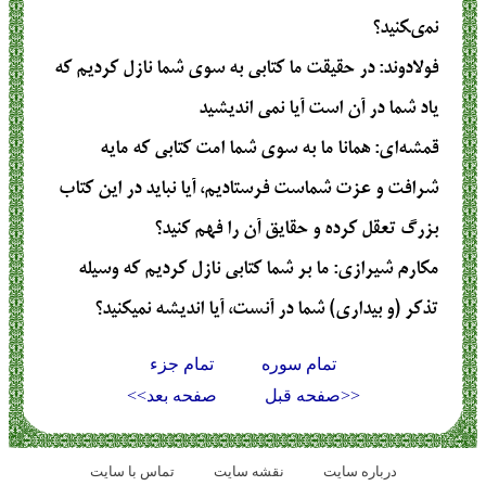
نمى‏كنيد؟
فولادوند
: در حقيقت ما كتابى به سوى شما نازل كرديم كه
ياد شما در آن است آيا نمى‏ انديشيد
قمشه‌ای
: همانا ما به سوی شما امت کتابی که مایه
شرافت و عزت شماست فرستادیم، آیا نباید در این کتاب
بزرگ تعقل کرده و حقایق آن را فهم کنید؟
مکارم شیرازی
: ما بر شما كتابي نازل كرديم كه وسيله
تذكر (و بيداري) شما در آنست، آيا انديشه نمي‏كنيد؟
تمام سوره
تمام جزء
<<صفحه قبل
صفحه بعد>>
درباره سایت
نقشه سايت
تماس با سایت