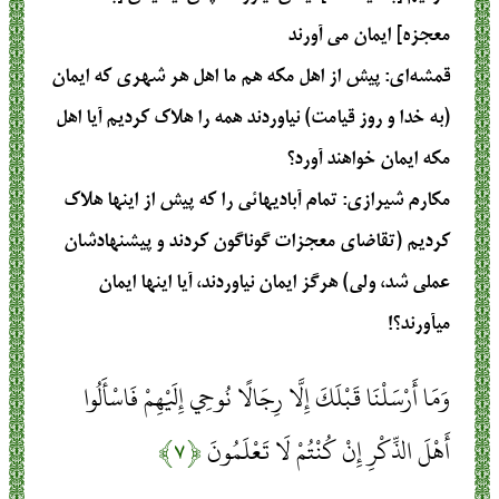
معجزه] ايمان مى ‏آورند
قمشه‌ای
: پیش از اهل مکه هم ما اهل هر شهری که ایمان
(به خدا و روز قیامت) نیاوردند همه را هلاک کردیم آیا اهل
مکه ایمان خواهند آورد؟
مکارم شیرازی
: تمام آباديهائي را كه پيش از اينها هلاك
كرديم (تقاضاي معجزات گوناگون كردند و پيشنهادشان
عملي شد، ولي) هرگز ايمان نياوردند، آيا اينها ايمان
مي‏آورند؟!
وَمَا أَرْسَلْنَا قَبْلَكَ إِلَّا رِجَالًا نُوحِي إِلَيْهِمْ فَاسْأَلُوا
أَهْلَ الذِّكْرِ إِنْ كُنْتُمْ لَا تَعْلَمُونَ
﴿۷﴾