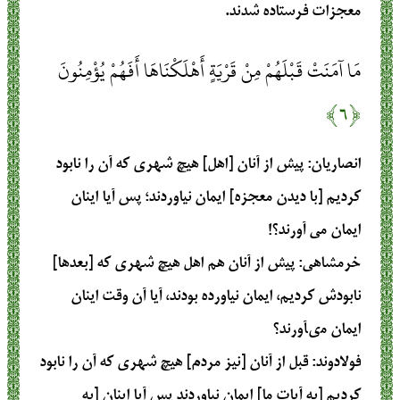
معجزات فرستاده شدند.
مَا آمَنَتْ قَبْلَهُمْ مِنْ قَرْيَةٍ أَهْلَكْنَاهَا أَفَهُمْ يُؤْمِنُونَ
﴿۶﴾
انصاریان
: پیش از آنان [اهل] هیچ شهری که آن را نابود
کردیم [با دیدن معجزه] ایمان نیاوردند؛ پس آیا اینان
ایمان می آورند؟!
خرمشاهی
: پيش از آنان هم اهل هيچ شهرى كه [بعدها]
نابودش كرديم، ايمان نياورده بودند، آيا آن وقت اينان
ايمان مى‏آورند؟
فولادوند
: قبل از آنان [نيز مردم] هيچ شهرى كه آن را نابود
كرديم [به آيات ما] ايمان نياوردند پس آيا اينان [به