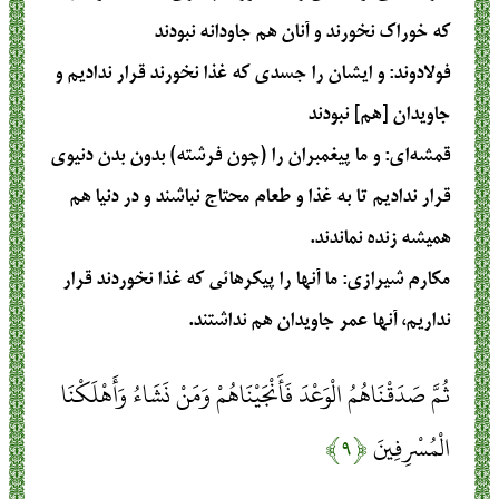
كه خوراك نخورند و آنان هم جاودانه نبودند
فولادوند
: و ايشان را جسدى كه غذا نخورند قرار نداديم و
جاويدان [هم] نبودند
قمشه‌ای
: و ما پیغمبران را (چون فرشته) بدون بدن دنیوی
قرار ندادیم تا به غذا و طعام محتاج نباشند و در دنیا هم
همیشه زنده نماندند.
مکارم شیرازی
: ما آنها را پيكرهائي كه غذا نخوردند قرار
نداريم، آنها عمر جاويدان هم نداشتند.
ثُمَّ صَدَقْنَاهُمُ الْوَعْدَ فَأَنْجَيْنَاهُمْ وَمَنْ نَشَاءُ وَأَهْلَكْنَا
الْمُسْرِفِينَ
﴿۹﴾