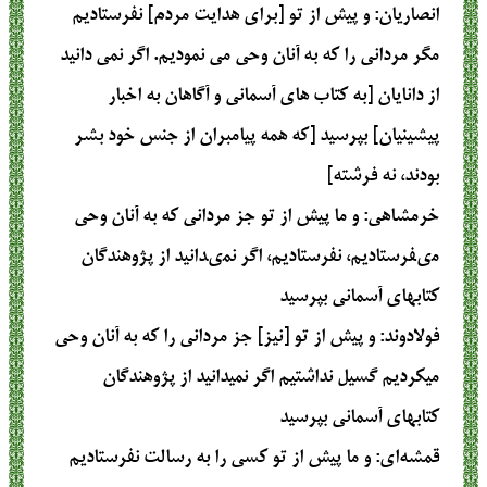
انصاریان
: و پیش از تو [برای هدایت مردم] نفرستادیم
مگر مردانی را که به آنان وحی می نمودیم. اگر نمی دانید
از دانایان [به کتاب های آسمانی و آگاهان به اخبار
پیشینیان] بپرسید [که همه پیامبران از جنس خود بشر
بودند، نه فرشته]
خرمشاهی
: و ما پيش از تو جز مردانى كه به آنان وحى
مى‏فرستاديم، نفرستاديم، اگر نمى‏دانيد از پژوهندگان
كتابهاى آسمانى بپرسيد
فولادوند
: و پيش از تو [نيز] جز مردانى را كه به آنان وحى
میکرديم گسيل نداشتيم اگر نمیدانید از پژوهندگان
كتابهاى آسمانى بپرسيد
قمشه‌ای
: و ما پیش از تو کسی را به رسالت نفرستادیم