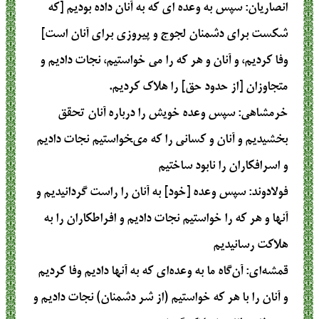
انصاریان
: سپس به وعده ای که به آنان داده بودیم [که
شکست برای دشمنان لجوج و پیروزی برای آنان است]
وفا کردیم، و آنان و هر که را می خواستیم، نجات دادیم و
متجاوزان [از حدود حق] را هلاک کردیم.
خرمشاهی
: سپس وعده خويش را درباره آنان تحقق
بخشيديم و آنان و كسانى را كه مى‏خواستيم نجات داديم
و اسرافكاران را نابود ساختيم‏
فولادوند
: سپس وعده [خود] به آنان را راست گردانيديم و
آنها و هر كه را خواستيم نجات داديم و افراطكاران را به
هلاكت رسانيديم
قمشه‌ای
: آن‌گاه ما به وعده‌ای که به آنها دادیم وفا کردیم
و آنان را با هر که خواستیم (از شر دشمنان) نجات دادیم و