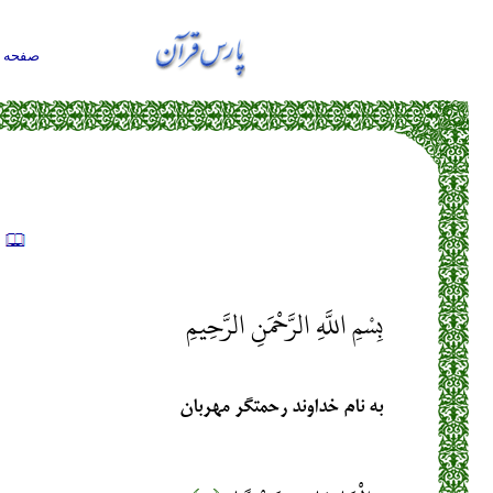
صفحه ا
ت
بِسْمِ اللَّهِ الرَّحْمَنِ الرَّحِيمِ
به نام خداوند رحمتگر مهربان