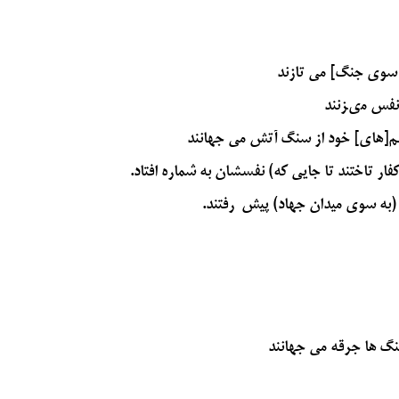
ه سوی جنگ] می تازند
نفس مى‏زنند
ا سم[هاى] خود از سنگ آتش مى ‏جهانند
فار تاختند تا جایی که) نفسشان به شماره افتاد.
(به سوي ميدان جهاد) پيش ‍ رفتند.
سنگ ها جرقه می جهانند