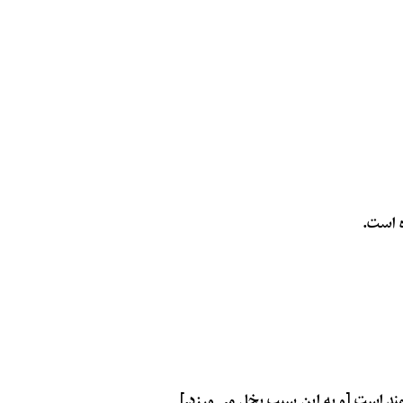
ه است.
مند است [و به این سبب بخل می ورزد.]