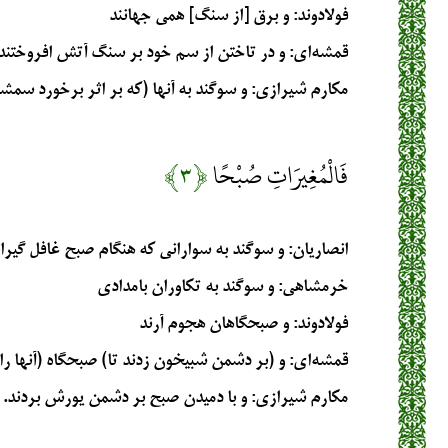
فولادوند
: و برق [از سنگ] همى جهانند
قمشه‌ای
: و در تاختن از سم خود بر سنگ آتش افروختند
مکارم شیرازی
: و سوگند به آنها (كه بر اثر برخورد سم
فَالْمُغِيرَاتِ صُبْحًا
﴿۳﴾
انصاریان
: و سوگند به سوارانی که هنگام صبح غافل گیر
خرمشاهی
: و سوگند به تكاوران بامدادى‏
فولادوند
: و صبحگاهان هجوم آرند
قمشه‌ای
: و (بر دشمن شبیخون زدند تا) صبحگاه (آنها را)
مکارم شیرازی
: و با دميدن صبح بر دشمن يورش بردند.