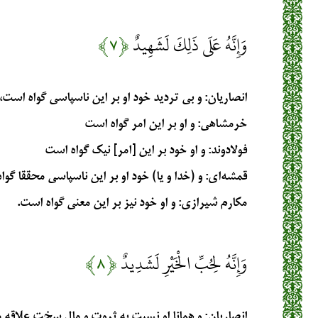
وَإِنَّهُ عَلَى ذَلِكَ لَشَهِيدٌ
﴿۷﴾
انصاریان
: و بی تردید خود او بر این ناسپاسی گواه است،
خرمشاهی
: و او بر اين امر گواه است‏
فولادوند
: و او خود بر اين [امر] نيك گواه است
قمشه‌ای
: و (خدا و یا) خود او بر این ناسپاسی محققا گوا
مکارم شیرازی
: و او خود نيز بر اين معني گواه است.
وَإِنَّهُ لِحُبِّ الْخَيْرِ لَشَدِيدٌ
﴿۸﴾
انصاریان
: و همانا او نسبت به ثروت و مال سخت علاقه 