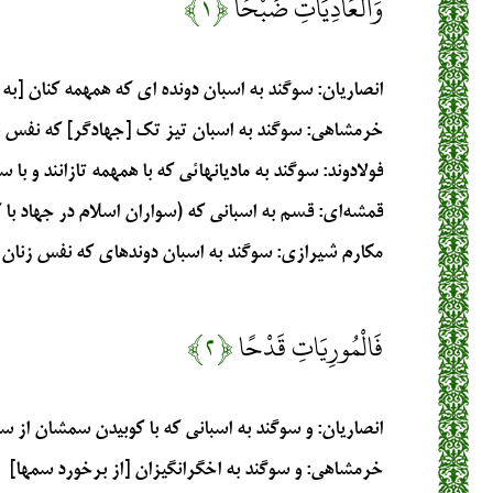
وَالْعَادِيَاتِ ضَبْحًا
﴿۱﴾
انصاریان
: سوگند به اسبان دونده ای که همهمه کنان [ب
خرمشاهی
: سوگند به اسبان تيز تك [جهادگر] كه نفس 
فولادوند
: سوگند به ماديانهائى كه با همهمه تازانند و ب
قمشه‌ای
: قسم به اسبانی که (سواران اسلام در جهاد با ک
مکارم شیرازی
: سوگند به اسبان دوندهاي كه نفس زنان 
فَالْمُورِيَاتِ قَدْحًا
﴿۲﴾
انصاریان
: و سوگند به اسبانی که با کوبیدن سمشان از 
خرمشاهی
: و سوگند به اخگرانگيزان [از برخورد سمها]