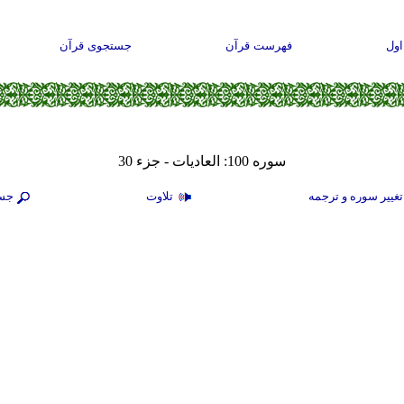
ول
فهرست قرآن
جستجوی قرآن
سوره 100: العاديات - جزء 30
غيير سوره و ترجمه
تلاوت
جس