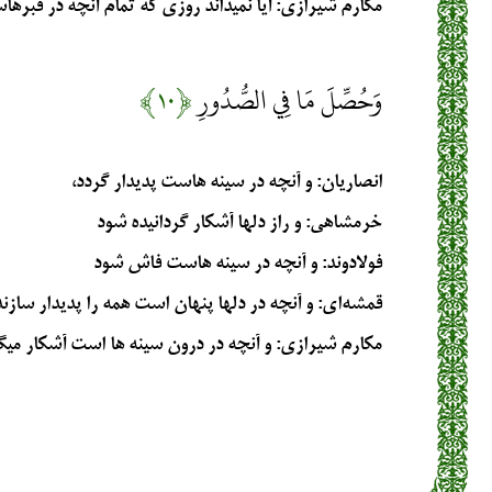
مکارم شیرازی
: آيا نمي‏داند روزي كه تمام آنچه در قبره
وَحُصِّلَ مَا فِي الصُّدُورِ
﴿۱۰﴾
انصاریان
: و آنچه در سینه هاست پدیدار گردد،
خرمشاهی
: و راز دلها آشكار گردانيده شود
فولادوند
: و آنچه در سينه‏ هاست فاش شود
قمشه‌ای
: و آنچه در دلها پنهان است همه را پدیدار سازند
مکارم شیرازی
: و آنچه در درون سينه‏ ها است آشكار مي‏گ