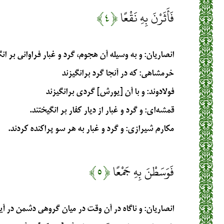
فَأَثَرْنَ بِهِ نَقْعًا
﴿۴﴾
انصاریان
: و به وسیله آن هجوم، گرد و غبار فراوانی بر انگ
خرمشاهی
: كه در آنجا گرد برانگيزند
فولادوند
: و با آن [يورش] گردى برانگيزند
قمشه‌ای
: و گرد و غبار از دیار کفار بر انگیختند.
مکارم شیرازی
: و گرد و غبار به هر سو پراكنده كردند.
فَوَسَطْنَ بِهِ جَمْعًا
﴿۵﴾
انصاریان
: و ناگاه در آن وقت در میان گروهی دشمن در آین