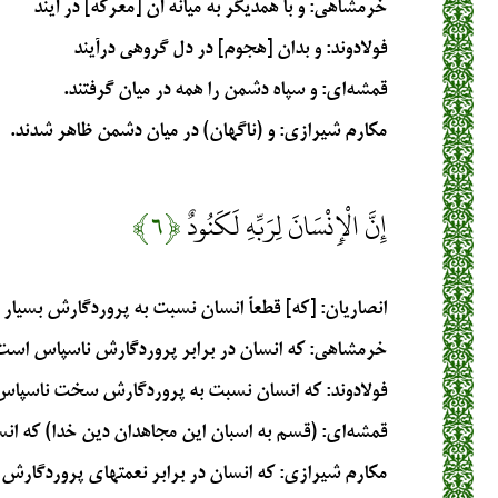
خرمشاهی
: و با همديگر به ميانه آن [معركه‏] در آيند
فولادوند
: و بدان [هجوم] در دل گروهى درآيند
قمشه‌ای
: و سپاه دشمن را همه در میان گرفتند.
مکارم شیرازی
: و (ناگهان) در ميان دشمن ظاهر شدند.
إِنَّ الْإِنْسَانَ لِرَبِّهِ لَكَنُودٌ
﴿۶﴾
انصاریان
: [که] قطعاً انسان نسبت به پروردگارش بسیار
خرمشاهی
: كه انسان در برابر پروردگارش ناسپاس است‏
فولادوند
: كه انسان نسبت به پروردگارش سخت ناسپا
قمشه‌ای
: (قسم به اسبان این مجاهدان دین خدا) که ا
مکارم شیرازی
: كه انسان در برابر نعمتهاي پروردگارش