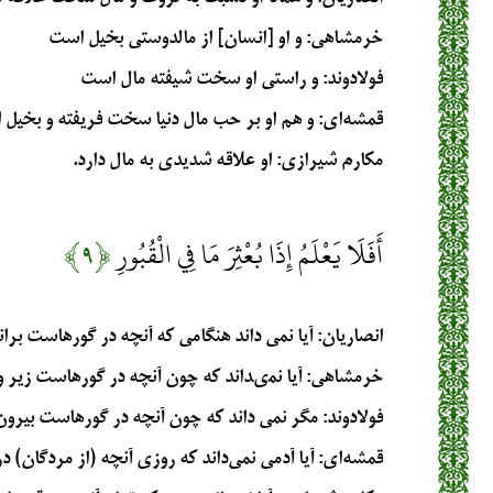
خرمشاهی
: و او [انسان‏] از مالدوستى بخيل است‏
فولادوند
: و راستى او سخت‏ شيفته مال است
قمشه‌ای
: و هم او بر حب مال دنیا سخت فریفته و بخیل
مکارم شیرازی
: او علاقه شديدي به مال دارد.
أَفَلَا يَعْلَمُ إِذَا بُعْثِرَ مَا فِي الْقُبُورِ
﴿۹﴾
انصاریان
: آیا نمی داند هنگامی که آنچه در گورهاست برا
خرمشاهی
: آيا نمى‏داند كه چون آنچه در گورهاست زير و
فولادوند
: مگر نمى‏ داند كه چون آنچه در گورهاست بيرون
قمشه‌ای
: آیا آدمی نمی‌داند که روزی آنچه (از مردگان)