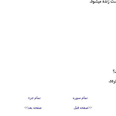
است زنده مي‏شود.
؟
ردد.
تمام سوره
تمام جزء
<<صفحه قبل
صفحه بعد>>