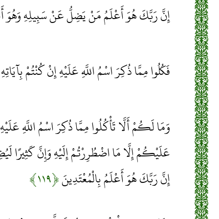
إِنَّ رَبَّكَ هُوَ أَعْلَمُ مَنْ يَضِلُّ عَنْ سَبِيلِهِ وَهُوَ أَ
فَكُلُوا مِمَّا ذُكِرَ اسْمُ اللَّهِ عَلَيْهِ إِنْ كُنْتُمْ بِآيَاتِه
وَمَا لَكُمْ أَلَّا تَأْكُلُوا مِمَّا ذُكِرَ اسْمُ اللَّهِ عَلَيْ
عَلَيْكُمْ إِلَّا مَا اضْطُرِرْتُمْ إِلَيْهِ وَإِنَّ كَثِيرًا لَيُضِل
إِنَّ رَبَّكَ هُوَ أَعْلَمُ بِالْمُعْتَدِينَ
﴿۱۱۹﴾