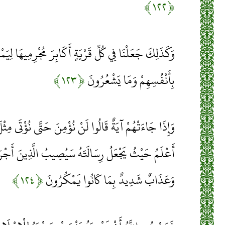
﴿۱۲۲﴾
وَكَذَلِكَ جَعَلْنَا فِي كُلِّ قَرْيَةٍ أَكَابِرَ مُجْرِمِيهَا لِيَ
بِأَنْفُسِهِمْ وَمَا يَشْعُرُونَ
﴿۱۲۳﴾
وَإِذَا جَاءَتْهُمْ آيَةٌ قَالُوا لَنْ نُؤْمِنَ حَتَّى نُؤْتَى مِثْلَ 
أَعْلَمُ حَيْثُ يَجْعَلُ رِسَالَتَهُ سَيُصِيبُ الَّذِينَ أَجْرَ
وَعَذَابٌ شَدِيدٌ بِمَا كَانُوا يَمْكُرُونَ
﴿۱۲۴﴾