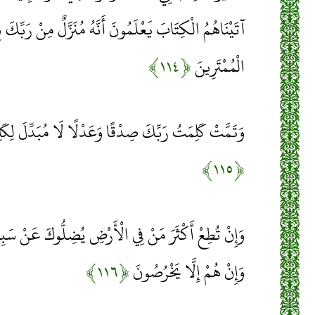
آتَيْنَاهُمُ الْكِتَابَ يَعْلَمُونَ أَنَّهُ مُنَزَّلٌ مِنْ رَبِّكَ
الْمُمْتَرِينَ
﴿۱۱۴﴾
وَتَمَّتْ كَلِمَتُ رَبِّكَ صِدْقًا وَعَدْلًا لَا مُبَدِّلَ لِكَلِم
﴿۱۱۵﴾
وَإِنْ تُطِعْ أَكْثَرَ مَنْ فِي الْأَرْضِ يُضِلُّوكَ عَنْ سَبِيلِ ا
وَإِنْ هُمْ إِلَّا يَخْرُصُونَ
﴿۱۱۶﴾