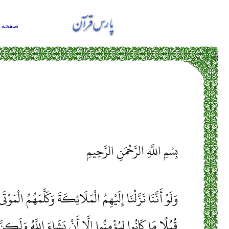
صفحه ا
بِسْمِ اللَّهِ الرَّحْمَنِ الرَّحِيمِ
وَلَوْ أَنَّنَا نَزَّلْنَا إِلَيْهِمُ الْمَلَائِكَةَ وَكَلَّمَهُمُ الْمَو
قُبُلًا مَا كَانُوا لِيُؤْمِنُوا إِلَّا أَنْ يَشَاءَ اللَّهُ وَلَكِنّ