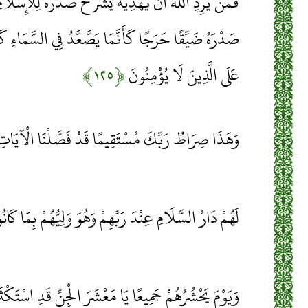
فَمَنْ يُرِدِ اللَّهُ أَنْ يَهْدِيَهُ يَشْرَحْ صَدْرَهُ لِلْإِسْلَامِ
صَدْرَهُ ضَيِّقًا حَرَجًا كَأَنَّمَا يَصَّعَّدُ فِي السَّمَاءِ ك
عَلَى الَّذِينَ لَا يُؤْمِنُونَ
﴿۱۲۵﴾
وَهَذَا صِرَاطُ رَبِّكَ مُسْتَقِيمًا قَدْ فَصَّلْنَا الْآيَاتِ 
لَهُمْ دَارُ السَّلَامِ عِنْدَ رَبِّهِمْ وَهُوَ وَلِيُّهُمْ بِمَا كَا
وَيَوْمَ يَحْشُرُهُمْ جَمِيعًا يَا مَعْشَرَ الْجِنِّ قَدِ اسْتَكْث