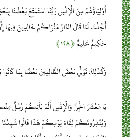
أَوْلِيَاؤُهُمْ مِنَ الْإِنْسِ رَبَّنَا اسْتَمْتَعَ بَعْضُنَا بِبَعْ
أَجَّلْتَ لَنَا قَالَ النَّارُ مَثْوَاكُمْ خَالِدِينَ فِيهَا إِلَّا
حَكِيمٌ عَلِيمٌ
﴿۱۲۸﴾
وَكَذَلِكَ نُوَلِّي بَعْضَ الظَّالِمِينَ بَعْضًا بِمَا كَانُ
يَا مَعْشَرَ الْجِنِّ وَالْإِنْسِ أَلَمْ يَأْتِكُمْ رُسُلٌ مِن
وَيُنْذِرُونَكُمْ لِقَاءَ يَوْمِكُمْ هَذَا قَالُوا شَهِدْنَا عَلَى