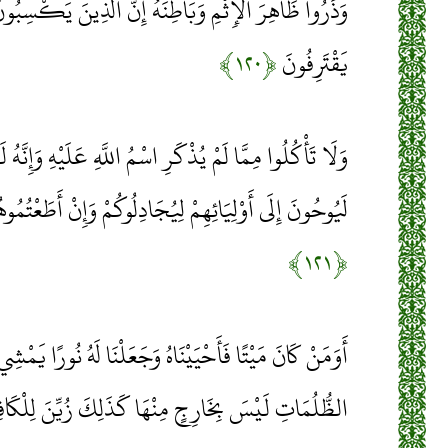
وَذَرُوا ظَاهِرَ الْإِثْمِ وَبَاطِنَهُ إِنَّ الَّذِينَ يَكْسِبُون
يَقْتَرِفُونَ
﴿۱۲۰﴾
وَلَا تَأْكُلُوا مِمَّا لَمْ يُذْكَرِ اسْمُ اللَّهِ عَلَيْهِ وَإِنَّهُ
لَيُوحُونَ إِلَى أَوْلِيَائِهِمْ لِيُجَادِلُوكُمْ وَإِنْ أَطَعْتُمُ
﴿۱۲۱﴾
أَوَمَنْ كَانَ مَيْتًا فَأَحْيَيْنَاهُ وَجَعَلْنَا لَهُ نُورًا يَمْش
الظُّلُمَاتِ لَيْسَ بِخَارِجٍ مِنْهَا كَذَلِكَ زُيِّنَ لِلْكَاف