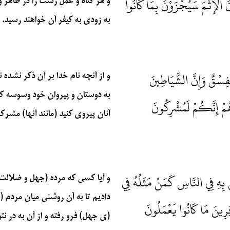
َ الْإِثْمَ سَيُجْزَوْنَ بِمَا كَانُوا
و هر گناه و عمل زشت را در ظاهر 
به زودی به کیفر آن خواهند رسید. (۱۲۰
 لَفِسْقٌ وَإِنَّ الشَّيَاطِينَ
و از آنچه نام خدا بر آن ذکر نشد
به دوستان و پیروان خود وسوسه کنند
وهُمْ إِنَّكُمْ لَمُشْرِكُونَ
آنان پیروی کنید (مانند آنها) مشرک خ
ِي بِهِ فِي النَّاسِ كَمَنْ مَثَلُهُ فِي
و آیا کسی که مرده (جهل و ضلالت) ب
دادیم تا به آن روشنی میان مردم (
ِرِينَ مَا كَانُوا يَعْمَلُونَ
(ی جهل) فرو رفته و از آن به در ن