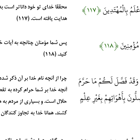
عْلَمُ بِالْمُهْتَدِينَ
﴿۱۱۷﴾
محققا خدای تو خود داناتر است به ح
هدایت یافته است. (۱۱۷)
ِ مُؤْمِنِينَ
﴿۱۱۸﴾
پس شما مؤمنان چنانچه به آیات خدا
کنید. (۱۱۸)
هِ وَقَدْ فَصَّلَ لَكُمْ مَا حَرَّمَ
چرا از آنچه نام خدا بر آن ذکر شد
آنچه خدا بر شما حرام کرده به تفصی
ُّونَ بِأَهْوَائِهِمْ بِغَيْرِ عِلْمٍ
حلال است. و بسیاری از مردم به 
کشند. همانا خدا به تجاوز کنندگان (از