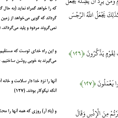
 وَمَنْ يُرِدْ أَنْ يُضِلَّهُ يَجْعَلْ
که را خواهد گمراه نماید (به حال 
َذَلِكَ يَجْعَلُ اللَّهُ الرِّجْسَ
گرداند که گویی می‌خواهد از زمین ب
نمی‌گروند مردود و پلید می‌گرداند. (۱۲۵)
لِقَوْمٍ يَذَّكَّرُونَ
﴿۱۲۶﴾
و این راه خدای توست که مستقیم ا
می‌گیرند به خوبی روشن ساختیم. (۱۲۶)
نُوا يَعْمَلُونَ
﴿۱۲۷﴾
آنها را نزد خدا دار سلامت و خا
آنکه نیکوکار بودند. (۱۲۷)
َرْتُمْ مِنَ الْإِنْسِ وَقَالَ
و (یاد آر) روزی که همه آنها را م