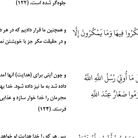
جلوه‌گر شده است. (۱۲۲)
مْكُرُوا فِيهَا وَمَا يَمْكُرُونَ إِلَّا
و همچنین ما قرار دادیم که در هر 
و در حقیقت مکر جز با خویشتن نمی‌کنن
مَا أُوتِيَ رُسُلُ اللَّهِ اللَّهُ
و چون آیتی برای (هدایت) آنها آمد گ
داده شد به ما نیز داده شود. خدا به
مُوا صَغَارٌ عِنْدَ اللَّهِ
مجرمان را خدا خوار سازد و عذابی
فرستد. (۱۲۴)
پس هر که را خدا هدایت او خواهد 