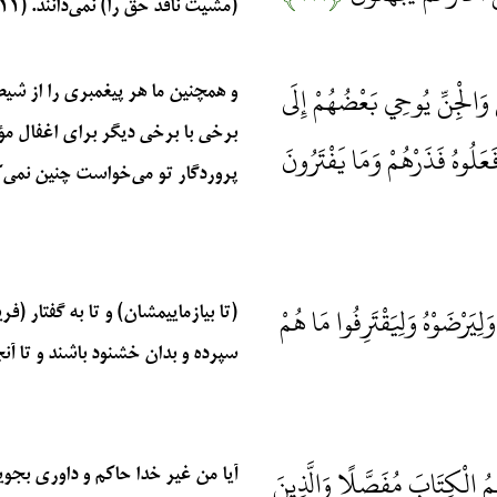
(مشیّت نافذ حق را) نمی‌دانند. (۱۱۱)
ِ وَالْجِنِّ يُوحِي بَعْضُهُمْ إِلَى
و همچنین ما هر پیغمبری را از شیط
برخی با برخی دیگر برای اغفال مؤ
َلُوهُ فَذَرْهُمْ وَمَا يَفْتَرُونَ
پروردگار تو می‌خواست چنین نمی‌کردن
َلِيَرْضَوْهُ وَلِيَقْتَرِفُوا مَا هُمْ
(تا بیازماییمشان) و تا به گفتار (ف
سپرده و بدان خشنود باشند و تا آنچه 
كُمُ الْكِتَابَ مُفَصَّلًا وَالَّذِينَ
آیا من غیر خدا حاکم و داوری بجو