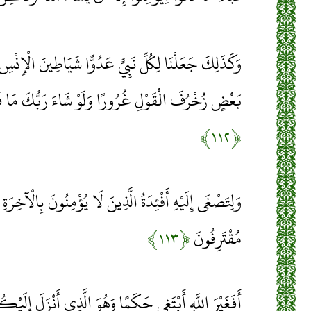
وَكَذَلِكَ جَعَلْنَا لِكُلِّ نَبِيٍّ عَدُوًّا شَيَاطِينَ الْإِنْس
بَعْضٍ زُخْرُفَ الْقَوْلِ غُرُورًا وَلَوْ شَاءَ رَبُّكَ مَا فَع
﴿۱۱۲﴾
وَلِتَصْغَى إِلَيْهِ أَفْئِدَةُ الَّذِينَ لَا يُؤْمِنُونَ بِالْآخِرَةِ و
مُقْتَرِفُونَ
﴿۱۱۳﴾
أَفَغَيْرَ اللَّهِ أَبْتَغِي حَكَمًا وَهُوَ الَّذِي أَنْزَلَ إِلَيْ