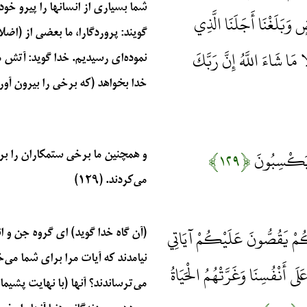
شما بسیاری از انسانها را پیرو خ
ضٍ وَبَلَغْنَا أَجَلَنَا الَّذِي
گویند: پروردگارا، ما بعضی از (اضل
 مَا شَاءَ اللَّهُ إِنَّ رَبَّكَ
نموده‌ای رسیدیم. خدا گوید: آتش 
خدا بخواهد (که برخی را بیرون آورد)
وا يَكْسِبُونَ
﴿۱۲۹﴾
و همچنین ما برخی ستمکاران را ب
می‌کردند. (۱۲۹)
ْكُمْ يَقُصُّونَ عَلَيْكُمْ آيَاتِي
(آن گاه خدا گوید) ای گروه جن و
نیامدند که آیات مرا برای شما می‌
 أَنْفُسِنَا وَغَرَّتْهُمُ الْحَيَاةُ
می‌ترساندند؟ آنها (با نهایت پشیم