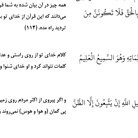
همه چیز در آن بیان شده به شما فرس
 بِالْحَقِّ فَلَا تَكُونَنَّ مِنَ
می‌دانند که این قرآن از خدای تو 
تردید راه مده. (۱۱۴)
َاتِهِ وَهُوَ السَّمِيعُ الْعَلِيمُ
کلام خدای تو از روی راستی و عدا
کلمات نتواند کرد و او خدای شنوا و دا
للَّهِ إِنْ يَتَّبِعُونَ إِلَّا الظَّنَّ
و اگر پیروی از اکثر مردم روی زمین 
پی گمان (و هوا و هوس) نمی‌روند و 