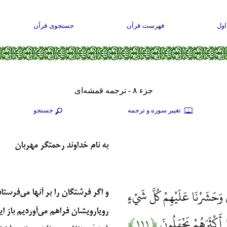
ول
فهرست قرآن
جستجوی قرآن
جزء ۸ - ترجمه قمشه‌ای
تغيير سوره و ترجمه
جستجو
به نام خداوند رحمتگر مهربان
ْتَى وَحَشَرْنَا عَلَيْهِمْ كُلَّ شَيْءٍ
و اگر فرشتگان را بر آنها می‌فرستا
رویارویشان فراهم می‌آوردیم باز ا
َ أَكْثَرَهُمْ يَجْهَلُونَ
﴿۱۱۱﴾