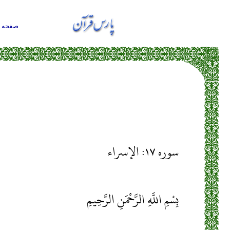
صفحه ا
سوره ۱۷: الإسراء
بِسْمِ اللَّهِ الرَّحْمَنِ الرَّحِيمِ