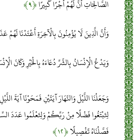
الصَّالِحَاتِ أَنَّ لَهُمْ أَجْرًا كَبِيرًا
﴿۹﴾
وَأَنَّ الَّذِينَ لَا يُؤْمِنُونَ بِالْآخِرَةِ أَعْتَدْنَا لَهُمْ عَذَ
وَيَدْعُ الْإِنْسَانُ بِالشَّرِّ دُعَاءَهُ بِالْخَيْرِ وَكَانَ الْإ
وَجَعَلْنَا اللَّيْلَ وَالنَّهَارَ آيَتَيْنِ فَمَحَوْنَا آيَةَ اللَّيْلِ
لِتَبْتَغُوا فَضْلًا مِنْ رَبِّكُمْ وَلِتَعْلَمُوا عَدَدَ السِّ
فَصَّلْنَاهُ تَفْصِيلًا
﴿۱۲﴾