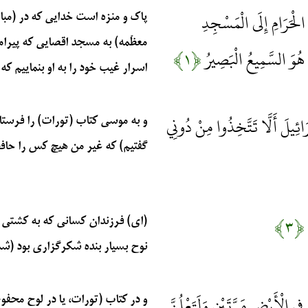
لْحَرَامِ إِلَى الْمَسْجِدِ
پاک و منزه است خدایی که در (مبا
معظّمه) به مسجد اقصایی که پیرام
َهُ هُوَ السَّمِيعُ الْبَصِيرُ
﴿۱﴾
اسرار غیب خود را به او بنماییم که 
ائِيلَ أَلَّا تَتَّخِذُوا مِنْ دُونِي
و به موسی کتاب (تورات) را فرستاد
گفتیم) که غیر من هیچ کس را حافظ و
﴿۳﴾
(ای) فرزندان کسانی که به کشتی ن
نوح بسیار بنده شکرگزاری بود (شما ه
ِي الْأَرْضِ مَرَّتَيْنِ وَلَتَعْلُنَّ
و در کتاب (تورات، یا در لوح محفو