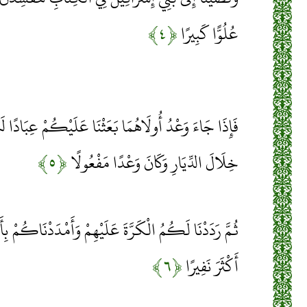
عُلُوًّا كَبِيرًا
﴿۴﴾
فَإِذَا جَاءَ وَعْدُ أُولَاهُمَا بَعَثْنَا عَلَيْكُمْ عِبَادًا 
خِلَالَ الدِّيَارِ وَكَانَ وَعْدًا مَفْعُولًا
﴿۵﴾
ثُمَّ رَدَدْنَا لَكُمُ الْكَرَّةَ عَلَيْهِمْ وَأَمْدَدْنَاكُمْ بِ
أَكْثَرَ نَفِيرًا
﴿۶﴾