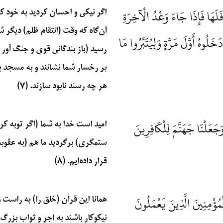
لَهَا فَإِذَا جَاءَ وَعْدُ الْآخِرَةِ
اگر نیکی و احسان کردید به خود کرده
آن‌گاه که وقت (انتقام ظلم) دیگر
هُ أَوَّلَ مَرَّةٍ وَلِيُتَبِّرُوا مَا
رسید (باز بندگانی قوی و جنگ آور ر
بر رخسار شما نشانند و به مسجد بی
هر چه رسند نابود سازند. (۷)
َلْنَا جَهَنَّمَ لِلْكَافِرِينَ
امید است خدا به شما (اگر توبه کر
ستمگری) برگردید ما هم (به عقوبت
قرار داده‌ایم. (۸)
ْمُؤْمِنِينَ الَّذِينَ يَعْمَلُونَ
همانا این قرآن (خلق را) به راست 
نیکوکار باشند به اجر و ثواب بزرگ 