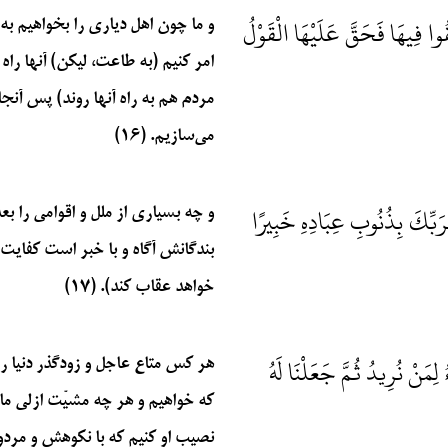
َقُوا فِيهَا فَحَقَّ عَلَيْهَا الْقَوْلُ
و ما چون اهل دیاری را بخواهیم به 
امر کنیم (به طاعت، لیکن) آنها راه
مردم هم به راه آنها روند) پس آنجا
می‌سازیم. (۱۶)
َبِّكَ بِذُنُوبِ عِبَادِهِ خَبِيرًا
و چه بسیاری از ملل و اقوامی را بع
بندگانش آگاه و با خبر است کفایت 
خواهد عقاب کند). (۱۷)
ِمَنْ نُرِيدُ ثُمَّ جَعَلْنَا لَهُ
هر کس متاع عاجل و زودگذر دنیا را 
که خواهیم و هر چه مشیّت ازلی ما
نصیب او کنیم که با نکوهش و مردودی