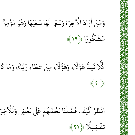
وَمَنْ أَرَادَ الْآخِرَةَ وَسَعَى لَهَا سَعْيَهَا وَهُوَ مُؤْمِنٌ 
مَشْكُورًا
﴿۱۹﴾
كُلًّا نُمِدُّ هَؤُلَاءِ وَهَؤُلَاءِ مِنْ عَطَاءِ رَبِّكَ وَمَا ك
﴿۲۰﴾
انْظُرْ كَيْفَ فَضَّلْنَا بَعْضَهُمْ عَلَى بَعْضٍ وَلَلْآخِرَةُ 
تَفْضِيلًا
﴿۲۱﴾