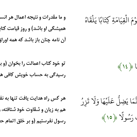
ْمَ الْقِيَامَةِ كِتَابًا يَلْقَاهُ
و ما مقدرات و نتیجه اعمال هر انس
همیشگی او باشد) و روز قیامت کتاب
آن نامه چنان باز باشد که همه اوراق 
ًا
﴿۱۴﴾
تو خود کتاب اعمالت را بخوان (و بن
رسیدگی به حساب خویش کافی هستی
مَا يَضِلُّ عَلَيْهَا وَلَا تَزِرُ
هر کس راه هدایت یافت تنها به نف
هم به زیان و شقاوت خود شتافته، و
ثَ رَسُولًا
﴿۱۵﴾
رسول نفرستیم (و بر خلق اتمام حجّ