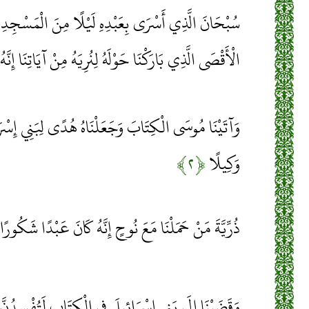
سُبْحَانَ الَّذِي أَسْرَى بِعَبْدِهِ لَيْلًا مِنَ الْمَسْجِدِ ا
الْأَقْصَى الَّذِي بَارَكْنَا حَوْلَهُ لِنُرِيَهُ مِنْ آيَاتِنَا إِنّ
وَآتَيْنَا مُوسَى الْكِتَابَ وَجَعَلْنَاهُ هُدًى لِبَنِي إِسْرَ
وَكِيلًا
﴿۲﴾
ذُرِّيَّةَ مَنْ حَمَلْنَا مَعَ نُوحٍ إِنَّهُ كَانَ عَبْدًا شَكُورًا
وَقَضَيْنَا إِلَى بَنِي إِسْرَائِيلَ فِي الْكِتَابِ لَتُفْسِدُنَّ ف