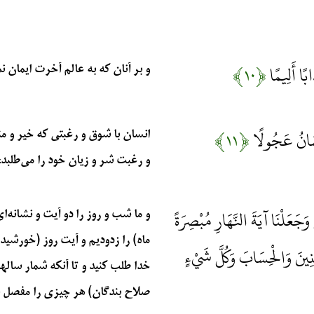
ابًا أَلِيمًا
﴿۱۰﴾
و بر آنان که به عالم آخرت ایمان نمی
ِنْسَانُ عَجُولًا
﴿۱۱﴾
انسان با شوق و رغبتی که خیر و من
و رغبت شر و زیان خود را می‌طلبد، و
 وَجَعَلْنَا آيَةَ النَّهَارِ مُبْصِرَةً
و ما شب و روز را دو آیت و نشانه‌
ماه) را زدودیم و آیت روز (خورشید)
نِينَ وَالْحِسَابَ وَكُلَّ شَيْءٍ
خدا طلب کنید و تا آنکه شمار سالها
صلاح بندگان) هر چیزی را مفصل بیان