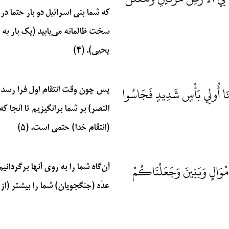
که شما بنی اسرائیل دو بار حتما 
سخت ظالمانه می‌یابید (یک بار به قت
یحیی). (۴)
لَنَا أُولِي بَأْسٍ شَدِيدٍ فَجَاسُوا
پس چون وقت انتقام اول فرا رسد
النصر) بر شما برانگیزیم تا آنجا ک
(انتقام خدا) حتمی است. (۵)
أَمْوَالٍ وَبَنِينَ وَجَعَلْنَاكُمْ
آن‌گاه شما را به روی آنها برگردانی
عدّه (جنگجویان) شما را بیشتر (از د