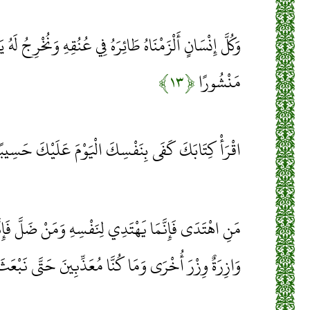
وَكُلَّ إِنْسَانٍ أَلْزَمْنَاهُ طَائِرَهُ فِي عُنُقِهِ وَنُخْرِجُ لَهُ يَو
مَنْشُورًا
﴿۱۳﴾
اقْرَأْ كِتَابَكَ كَفَى بِنَفْسِكَ الْيَوْمَ عَلَيْكَ حَسِيب
مَنِ اهْتَدَى فَإِنَّمَا يَهْتَدِي لِنَفْسِهِ وَمَنْ ضَلَّ فَإِنَّ
وَازِرَةٌ وِزْرَ أُخْرَى وَمَا كُنَّا مُعَذِّبِينَ حَتَّى نَبْعَ