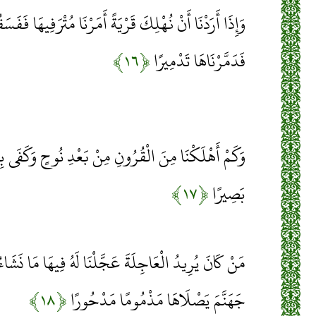
وَإِذَا أَرَدْنَا أَنْ نُهْلِكَ قَرْيَةً أَمَرْنَا مُتْرَفِيهَا فَفَس
فَدَمَّرْنَاهَا تَدْمِيرًا
﴿۱۶﴾
وَكَمْ أَهْلَكْنَا مِنَ الْقُرُونِ مِنْ بَعْدِ نُوحٍ وَكَفَى بِر
بَصِيرًا
﴿۱۷﴾
مَنْ كَانَ يُرِيدُ الْعَاجِلَةَ عَجَّلْنَا لَهُ فِيهَا مَا نَشَاءُ ل
جَهَنَّمَ يَصْلَاهَا مَذْمُومًا مَدْحُورًا
﴿۱۸﴾