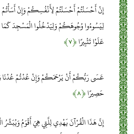
إِنْ أَحْسَنْتُمْ أَحْسَنْتُمْ لِأَنْفُسِكُمْ وَإِنْ أَسَأْتُمْ فَ
لِيَسُوءُوا وُجُوهَكُمْ وَلِيَدْخُلُوا الْمَسْجِدَ كَمَا دَخَلُو
عَلَوْا تَتْبِيرًا
﴿۷﴾
عَسَى رَبُّكُمْ أَنْ يَرْحَمَكُمْ وَإِنْ عُدْتُمْ عُدْنَا وَجَع
حَصِيرًا
﴿۸﴾
إِنَّ هَذَا الْقُرْآنَ يَهْدِي لِلَّتِي هِيَ أَقْوَمُ وَيُبَشِّرُ ال