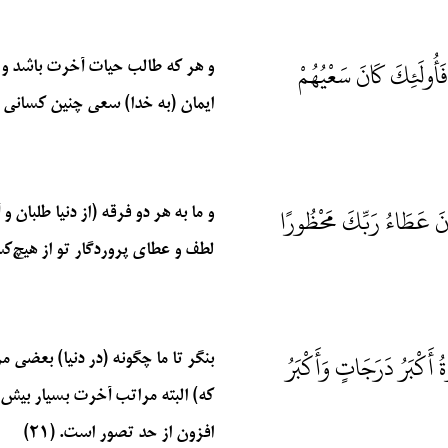
فَأُولَئِكَ كَانَ سَعْيُهُمْ
و هر که طالب حیات آخرت باشد و ب
ایمان (به خدا) سعی چنین کسانی مقب
َانَ عَطَاءُ رَبِّكَ مَحْظُورًا
و ما به هر دو فرقه (از دنیا طلبان
لطف و عطای پروردگار تو از هیچ‌کس 
أَكْبَرُ دَرَجَاتٍ وَأَكْبَرُ
بنگر تا ما چگونه (در دنیا) بعضی 
که) البته مراتب آخرت بسیار بیش 
افزون از حد تصور است. (۲۱)