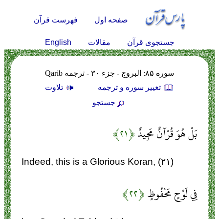
صفحه اول
فهرست قرآن
English
جستجوی قرآن
مقالات
سوره ۸۵: البروج - جزء ۳۰ - ترجمه Qarib
تغيير سوره و ترجمه
تلاوت
جستجو
بَلْ هُوَ قُرْآنٌ مَجِيدٌ
﴿۲۱﴾
Indeed, this is a Glorious Koran, (۲۱)
فِي لَوْحٍ مَحْفُوظٍ
﴿۲۲﴾