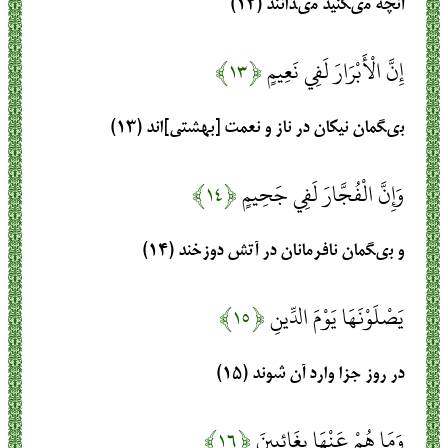
آنچه مى‏كنيد مى‏دانند (۱۲)
إِنَّ الْأَبْرَارَ لَفِي نَعِيمٍ
﴿۱۳﴾
بى‏گمان نيكان در ناز و نعمت [بهشتى‏]اند (۱۳)
وَإِنَّ الْفُجَّارَ لَفِي جَحِيمٍ
﴿۱۴﴾
و بى‏گمان نافرمانان در آتش دوزخند (۱۴)
يَصْلَوْنَهَا يَوْمَ الدِّينِ
﴿۱۵﴾
در روز جزا وارد آن شوند (۱۵)
وَمَا هُمْ عَنْهَا بِغَائِبِينَ
﴿۱۶﴾