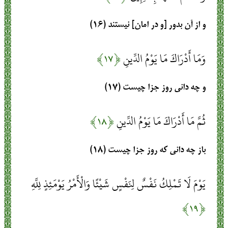
و از آن بدور [و در امان‏] نيستند (۱۶)
وَمَا أَدْرَاكَ مَا يَوْمُ الدِّينِ
﴿۱۷﴾
و چه دانى روز جزا چيست‏ (۱۷)
ثُمَّ مَا أَدْرَاكَ مَا يَوْمُ الدِّينِ
﴿۱۸﴾
باز چه دانى كه روز جزا چيست‏ (۱۸)
يَوْمَ لَا تَمْلِكُ نَفْسٌ لِنَفْسٍ شَيْئًا وَالْأَمْرُ يَوْمَئِذٍ لِلَّهِ
﴿۱۹﴾