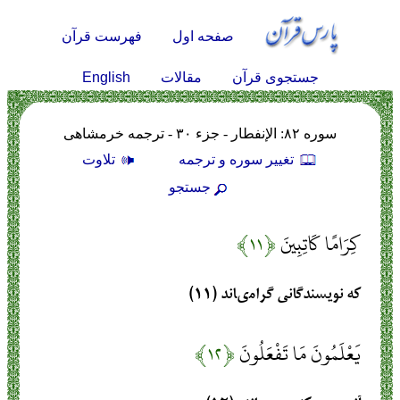
صفحه اول
فهرست قرآن
English
جستجوی قرآن
مقالات
سوره ۸۲: الإنفطار - جزء ۳۰ - ترجمه خرمشاهی
تغيير سوره و ترجمه
تلاوت
جستجو
كِرَامًا كَاتِبِينَ
﴿۱۱﴾
كه نويسندگانى گرامى‏اند (۱۱)
يَعْلَمُونَ مَا تَفْعَلُونَ
﴿۱۲﴾