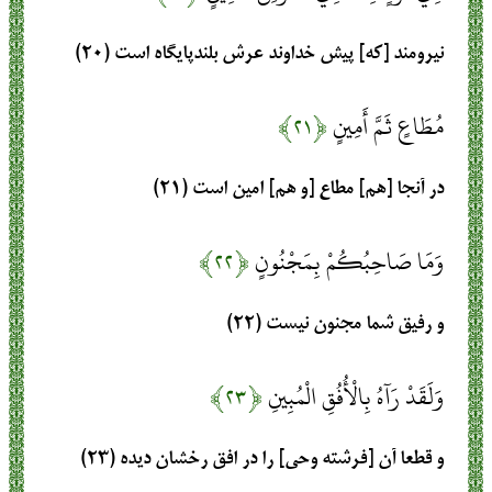
نيرومند [كه] پيش خداوند عرش بلندپايگاه است (۲۰)
مُطَاعٍ ثَمَّ أَمِينٍ
﴿۲۱﴾
در آنجا [هم] مطاع [و هم] امين است (۲۱)
وَمَا صَاحِبُكُمْ بِمَجْنُونٍ
﴿۲۲﴾
و رفيق شما مجنون نيست (۲۲)
وَلَقَدْ رَآهُ بِالْأُفُقِ الْمُبِينِ
﴿۲۳﴾
و قطعا آن [فرشته وحى] را در افق رخشان ديده (۲۳)