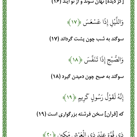
[كز ديده] نهان شوند و از نو آيند (۱۶)
وَاللَّيْلِ إِذَا عَسْعَسَ
﴿۱۷﴾
سوگند به شب چون پشت گرداند (۱۷)
وَالصُّبْحِ إِذَا تَنَفَّسَ
﴿۱۸﴾
سوگند به صبح چون دميدن گيرد (۱۸)
إِنَّهُ لَقَوْلُ رَسُولٍ كَرِيمٍ
﴿۱۹﴾
كه [قرآن] سخن فرشته بزرگوارى است (۱۹)
ذِي قُوَّةٍ عِنْدَ ذِي الْعَرْشِ مَكِينٍ
﴿۲۰﴾