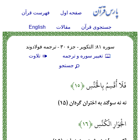
صفحه اول
فهرست قرآن
English
جستجوی قرآن
مقالات
سوره ۸۱: التكوير - جزء ۳۰ - ترجمه فولادوند
تغيير سوره و ترجمه
تلاوت
جستجو
فَلَا أُقْسِمُ بِالْخُنَّسِ
﴿۱۵﴾
نه نه سوگند به اختران گردان (۱۵)
الْجَوَارِ الْكُنَّسِ
﴿۱۶﴾