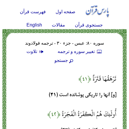
صفحه اول
فهرست قرآن
English
جستجوی قرآن
مقالات
سوره ۸۰: عبس - جزء ۳۰ - ترجمه فولادوند
تغيير سوره و ترجمه
تلاوت
جستجو
تَرْهَقُهَا قَتَرَةٌ
﴿۴۱﴾
[و] آنها را تاريكى پوشانده است (۴۱)
أُولَئِكَ هُمُ الْكَفَرَةُ الْفَجَرَةُ
﴿۴۲﴾