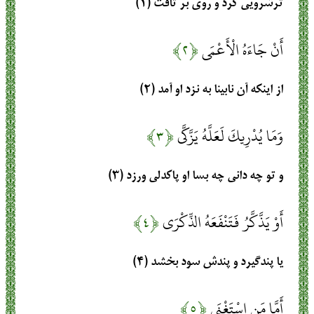
ترشرويى كرد و روى بر تافت‏ (۱)
أَنْ جَاءَهُ الْأَعْمَى
﴿۲﴾
از اينكه آن نابينا به نزد او آمد (۲)
وَمَا يُدْرِيكَ لَعَلَّهُ يَزَّكَّى
﴿۳﴾
و تو چه دانى چه بسا او پاكدلى ورزد (۳)
أَوْ يَذَّكَّرُ فَتَنْفَعَهُ الذِّكْرَى
﴿۴﴾
يا پندگيرد و پندش سود بخشد (۴)
أَمَّا مَنِ اسْتَغْنَى
﴿۵﴾