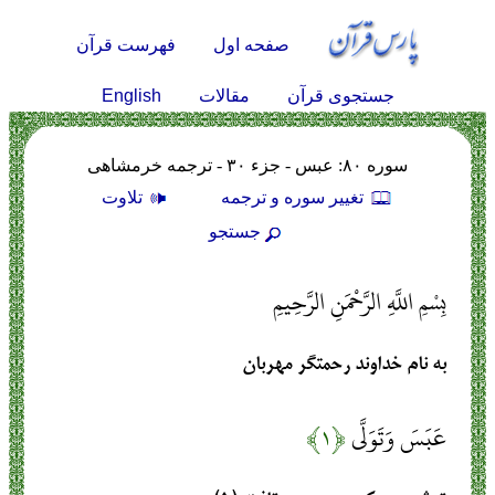
صفحه اول
فهرست قرآن
English
جستجوی قرآن
مقالات
سوره ۸۰: عبس - جزء ۳۰ - ترجمه خرمشاهی
تغيير سوره و ترجمه
تلاوت
جستجو
بِسْمِ اللَّهِ الرَّحْمَنِ الرَّحِيمِ
به نام خداوند رحمتگر مهربان
عَبَسَ وَتَوَلَّى
﴿۱﴾