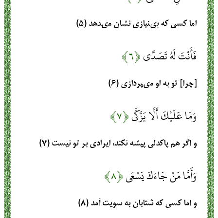
اما كسى كه بى‏نيازى نشان مى‏دهد (۵)
فَأَنْتَ لَهُ تَصَدَّى
﴿۶﴾
[چرا] تو به او مى‏پردازى‏ (۶)
وَمَا عَلَيْكَ أَلَّا يَزَّكَّى
﴿۷﴾
و اگر هم پاكدلى پيشه نكند، ايرادى بر تو نيست‏ (۷)
وَأَمَّا مَنْ جَاءَكَ يَسْعَى
﴿۸﴾
و اما كسى كه شتابان به سويت آمد (۸)