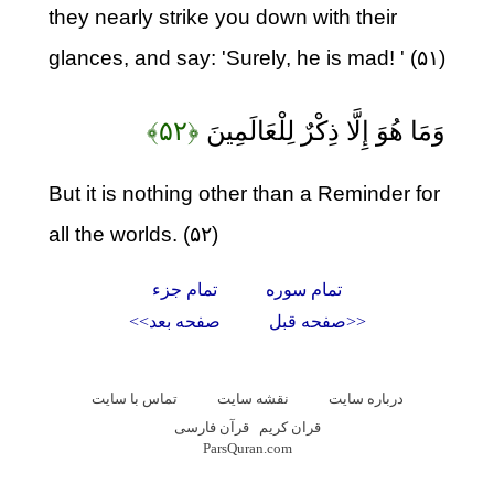
they nearly strike you down with their
glances, and say: 'Surely, he is mad! ' (۵۱)
وَمَا هُوَ إِلَّا ذِكْرٌ لِلْعَالَمِينَ
﴿۵۲﴾
But it is nothing other than a Reminder for
all the worlds. (۵۲)
تمام سوره
تمام جزء
<<صفحه قبل
صفحه بعد>>
درباره سایت
نقشه سايت
تماس با سایت
قران کریم
قرآن فارسی
ParsQuran.com