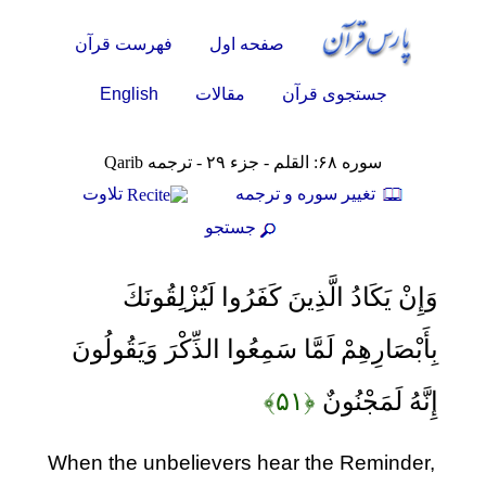
صفحه اول
فهرست قرآن
English
جستجوی قرآن
مقالات
سوره ۶۸: القلم - جزء ۲۹ - ترجمه Qarib
تغيير سوره و ترجمه
تلاوت
جستجو
وَإِنْ يَكَادُ الَّذِينَ كَفَرُوا لَيُزْلِقُونَكَ
بِأَبْصَارِهِمْ لَمَّا سَمِعُوا الذِّكْرَ وَيَقُولُونَ
إِنَّهُ لَمَجْنُونٌ
﴿۵۱﴾
When the unbelievers hear the Reminder,