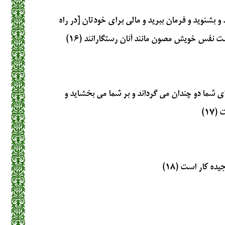
د و بشنويد و فرمان ببريد و مالى براى خودتان [در راه
ت نفس خويش مصون مانند آنان رستگارانند (۱۶)
راى شما دو چندان مى‏ گرداند و بر شما مى ‏بخشايد و
۱۷)
ه‏ كار است (۱۸)