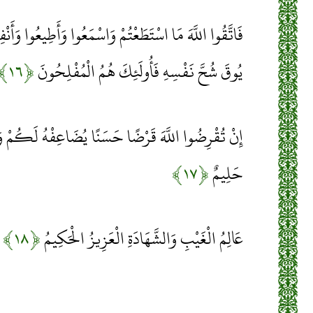
فَاتَّقُوا اللَّهَ مَا اسْتَطَعْتُمْ وَاسْمَعُوا وَأَطِيعُوا وَأَ
يُوقَ شُحَّ نَفْسِهِ فَأُولَئِكَ هُمُ الْمُفْلِحُونَ
﴿۱۶﴾
إِنْ تُقْرِضُوا اللَّهَ قَرْضًا حَسَنًا يُضَاعِفْهُ لَكُمْ وَ
حَلِيمٌ
﴿۱۷﴾
عَالِمُ الْغَيْبِ وَالشَّهَادَةِ الْعَزِيزُ الْحَكِيمُ
﴿۱۸﴾