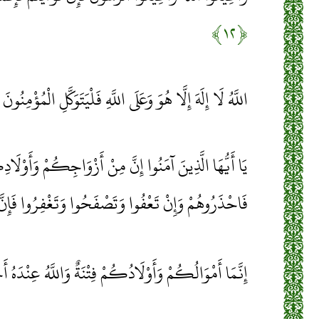
﴿۱۲﴾
اللَّهُ لَا إِلَهَ إِلَّا هُوَ وَعَلَى اللَّهِ فَلْيَتَوَكَّلِ الْمُؤْمِنُونَ
يَا أَيُّهَا الَّذِينَ آمَنُوا إِنَّ مِنْ أَزْوَاجِكُمْ وَأَوْلَ
فَاحْذَرُوهُمْ وَإِنْ تَعْفُوا وَتَصْفَحُوا وَتَغْفِرُوا فَإِنّ
إِنَّمَا أَمْوَالُكُمْ وَأَوْلَادُكُمْ فِتْنَةٌ وَاللَّهُ عِنْدَهُ 