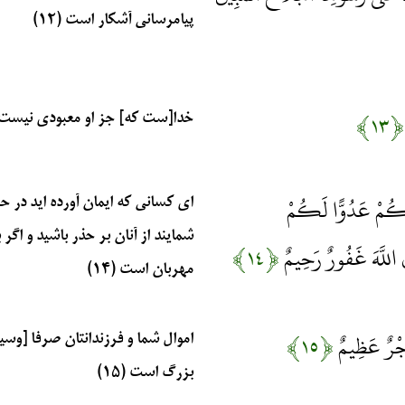
پيام‏رسانى آشكار است (۱۲)
﴿۱۳﴾
خدا[ست كه] جز او معبودى نيست و مؤم
ادِكُمْ عَدُوًّا لَكُمْ
اى كسانى كه ايمان آورده‏ ايد در
شمايند از آنان بر حذر باشيد و اگر 
َ اللَّهَ غَفُورٌ رَحِيمٌ
﴿۱۴﴾
مهربان است (۱۴)
أَجْرٌ عَظِيمٌ
﴿۱۵﴾
اموال شما و فرزندانتان صرفا [وسي
بزرگ است (۱۵)