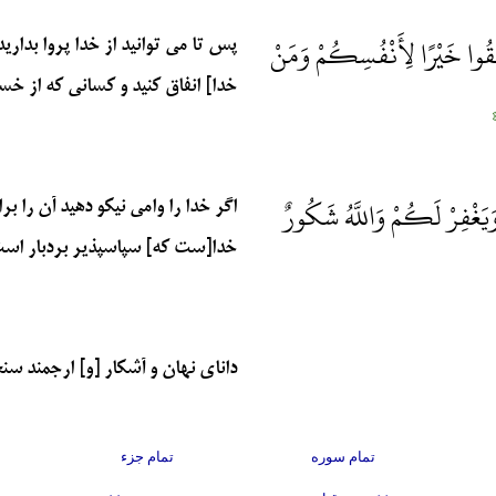
نْفِقُوا خَيْرًا لِأَنْفُسِكُمْ وَمَنْ
پس تا مى‏ توانيد از خدا پروا بداري
خدا] انفاق كنيد و كسانى كه از خس
يَغْفِرْ لَكُمْ وَاللَّهُ شَكُورٌ
اگر خدا را وامى نيكو دهيد آن را ب
خدا[ست كه] سپاس‏پذير بردبار است (
داناى نهان و آشكار [و] ارجمند سنجيد
تمام سوره
تمام جزء