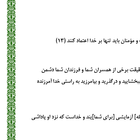
نان بايد تنها بر خدا اعتماد كنند (۱۳)
 حقيقت برخى از همسران شما و فرزندان شما دشمن
ببخشاييد و درگذريد و بيامرزيد به راستى خدا آمرزنده
له] آزمايشى [براى شما]يند و خداست كه نزد او پاداشى