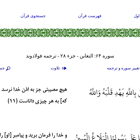
ول
فهرست قرآن
جستجوی قرآن
سوره ۶۴: التغابن - جزء ۲۸ - ترجمه فولادوند
غيير سوره و ترجمه
تلاوت
جس
للَّهِ يَهْدِ قَلْبَهُ وَاللَّهُ
هيچ مصيبتى جز به اذن خدا نرسد و
كه] به هر چيزى داناست (۱۱)
مَا عَلَى رَسُولِنَا الْبَلَاغُ الْمُبِينُ
و خدا را فرمان بريد و پيامبر [او] ر