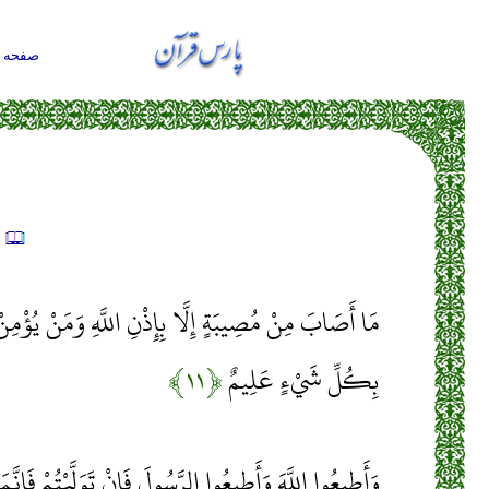
صفحه ا
ت
مَا أَصَابَ مِنْ مُصِيبَةٍ إِلَّا بِإِذْنِ اللَّهِ وَمَنْ يُؤْمِنْ بِا
بِكُلِّ شَيْءٍ عَلِيمٌ
﴿۱۱﴾
وَأَطِيعُوا اللَّهَ وَأَطِيعُوا الرَّسُولَ فَإِنْ تَوَلَّيْتُمْ فَإِنَّ