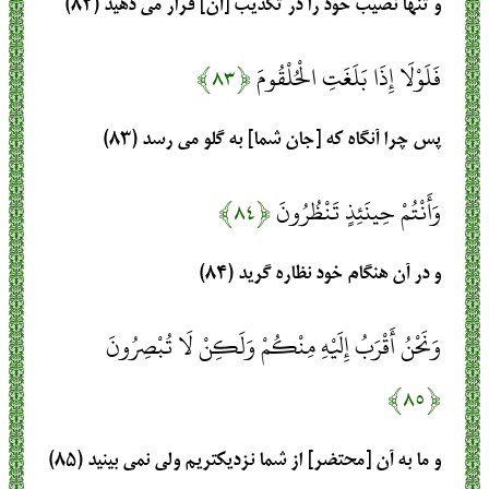
و تنها نصيب خود را در تكذيب [آن] قرار مى‏ دهيد (۸۲)
فَلَوْلَا إِذَا بَلَغَتِ الْحُلْقُومَ
﴿۸۳﴾
پس چرا آنگاه كه [جان شما] به گلو مى ‏رسد (۸۳)
وَأَنْتُمْ حِينَئِذٍ تَنْظُرُونَ
﴿۸۴﴾
و در آن هنگام خود نظاره گريد (۸۴)
وَنَحْنُ أَقْرَبُ إِلَيْهِ مِنْكُمْ وَلَكِنْ لَا تُبْصِرُونَ
﴿۸۵﴾
و ما به آن [محتضر] از شما نزديكتريم ولى نمى ‏بينيد (۸۵)