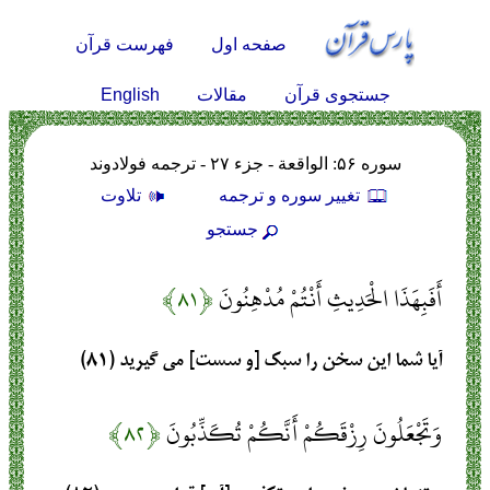
صفحه اول
فهرست قرآن
English
جستجوی قرآن
مقالات
سوره ۵۶: الواقعة - جزء ۲۷ - ترجمه فولادوند
تغيير سوره و ترجمه
تلاوت
جستجو
أَفَبِهَذَا الْحَدِيثِ أَنْتُمْ مُدْهِنُونَ
﴿۸۱﴾
آيا شما اين سخن را سبك [و سست] مى‏ گيريد (۸۱)
وَتَجْعَلُونَ رِزْقَكُمْ أَنَّكُمْ تُكَذِّبُونَ
﴿۸۲﴾