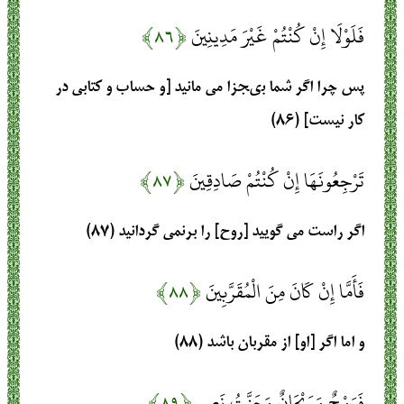
فَلَوْلَا إِنْ كُنْتُمْ غَيْرَ مَدِينِينَ
﴿۸۶﴾
پس چرا اگر شما بى‏جزا مى‏ مانيد [و حساب و كتابى در
كار نيست] (۸۶)
تَرْجِعُونَهَا إِنْ كُنْتُمْ صَادِقِينَ
﴿۸۷﴾
اگر راست مى‏ گوييد [روح] را برنمى‏ گردانيد (۸۷)
فَأَمَّا إِنْ كَانَ مِنَ الْمُقَرَّبِينَ
﴿۸۸﴾
و اما اگر [او] از مقربان باشد (۸۸)
فَرَوْحٌ وَرَيْحَانٌ وَجَنَّتُ نَعِيمٍ
﴿۸۹﴾