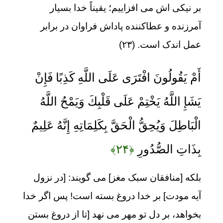
بر نیکی اش می افزاییم؛ یقیناً خدا بسیار
آمرزنده و عطاکننده پاداش فراوان در برابر
عمل اندک است. (۲۳)
أَمْ يَقُولُونَ افْتَرَى عَلَى اللَّهِ كَذِبًا فَإِنْ
يَشَإِ اللَّهُ يَخْتِمْ عَلَى قَلْبِكَ وَيَمْحُ اللَّهُ
الْبَاطِلَ وَيُحِقُّ الْحَقَّ بِكَلِمَاتِهِ إِنَّهُ عَلِيمٌ
بِذَاتِ الصُّدُورِ
﴿۲۴﴾
بلکه [منافقان سبک مغز] می گویند: [در نزول
آیه مودت] بر خدا دروغ بسته است! پس اگر خدا
بخواهد، بر دل تو مهر می نهد [تا از دروغ بستن