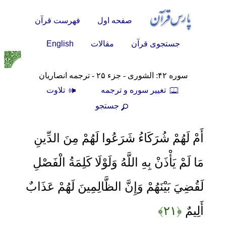
صفحه اول
فهرست قرآن
English
جستجوی قرآن
مقالات
سوره ۴۲: الشورى - جزء ۲۵ - ترجمه انصاریان
تغيير سوره و ترجمه
تلاوت
جستجو
أَمْ لَهُمْ شُرَكَاءُ شَرَعُوا لَهُمْ مِنَ الدِّينِ
مَا لَمْ يَأْذَنْ بِهِ اللَّهُ وَلَوْلَا كَلِمَةُ الْفَصْلِ
لَقُضِيَ بَيْنَهُمْ وَإِنَّ الظَّالِمِينَ لَهُمْ عَذَابٌ
أَلِيمٌ
﴿۲۱﴾