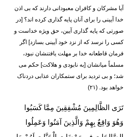
آیا مشرکان و کافران معبودانی دارند که بی اذن
خدا آیینی را برای آنان پایه گذاری کرده اند؟ [در
صورتی که پایه گذاری آیین، حق ویژه خداست و
کسی را نرسد که از نزد خود آیینی بسازد] اگر
فرمان قاطعانه خدا بر مهلت یافتنشان نبود،
مسلماً میانشان [به نابودی و هلاکت] حکم می
شد؛ و بی تردید برای ستمکاران عذابی دردناک
خواهد بود. (۲۱)
تَرَى الظَّالِمِينَ مُشْفِقِينَ مِمَّا كَسَبُوا
وَهُوَ وَاقِعٌ بِهِمْ وَالَّذِينَ آمَنُوا وَعَمِلُوا
الصَّالِحَاتِ فِي رَوْضَاتِ الْجَنَّاتِ لَهُمْ مَا