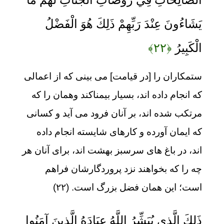
يَشَاءُونَ عِنْدَ رَبِّهِمْ ذَلِكَ هُوَ الْفَضْلُ
الْكَبِيرُ
﴿۲۲﴾
ستمکاران را [در قیامت] می بینی که از اعمالی
که انجام داده اند، بسیار بیمناکند وهمان را که
مرتکب شده اند، بر آنان فرود می آید و کسانی
که ایمان آورده و کارهای شایسته انجام داده
اند، در باغ های سرسبز بهشت اند، برای آنان هر
چه را که بخواهند نزد پروردگارشان فراهم
است؛ این همان فضل بزرگ است. (۲۲)
ذَلِكَ الَّذِي يُبَشِّرُ اللَّهُ عِبَادَهُ الَّذِينَ آمَنُوا