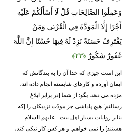
وَعَمِلُوا الصَّالِحَاتِ قُلْ لَا أَسْأَلُكُمْ عَلَيْهِ
أَجْرًا إِلَّا الْمَوَدَّةَ فِي الْقُرْبَى وَمَنْ
يَقْتَرِفْ حَسَنَةً نَزِدْ لَهُ فِيهَا حُسْنًا إِنَّ اللَّهَ
غَفُورٌ شَكُورٌ
﴿۲۳﴾
این است چیزی که خدا آن را به بندگانش که
ایمان آورده و کارهای شایسته انجام داده اند،
مژده می دهد. بگو: از شما [در برابر ابلاغ
رسالتم] هیچ پاداشی جز مودّت نزدیکان را [که
بنابر روایات بسیار اهل بیت ـ علیهم السلام ـ
هستند] را نمی خواهم. و هر کس کار نیکی کند،