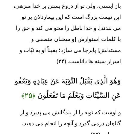
باز ایستی، ولی تو از دروغ بستن بر خدا منزهی،
این تهمت بزرگ است که این بیماردلان بر تو
می بندند]. و خدا باطل را محو می کند و حق را
با کلمات استوارش [و سخنان منطقی و
مستدلش] پابرجا می سازد؛ یقیناً او به نیّات و
اسرار سینه ها داناست. (۲۴)
وَهُوَ الَّذِي يَقْبَلُ التَّوْبَةَ عَنْ عِبَادِهِ وَيَعْفُو
عَنِ السَّيِّئَاتِ وَيَعْلَمُ مَا تَفْعَلُونَ
﴿۲۵﴾
و اوست که توبه را از بندگانش می پذیرد و از
گناهان درمی گذرد و آنچه را انجام می دهید،