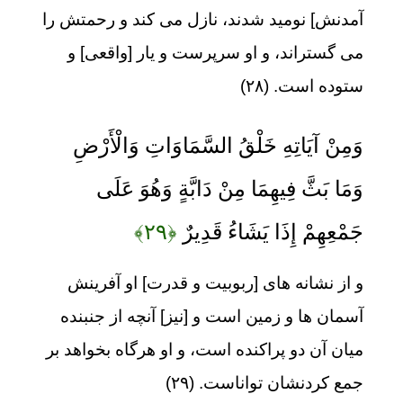
آمدنش] نومید شدند، نازل می کند و رحمتش را
می گستراند، و او سرپرست و یار [واقعی] و
ستوده است. (۲۸)
وَمِنْ آيَاتِهِ خَلْقُ السَّمَاوَاتِ وَالْأَرْضِ
وَمَا بَثَّ فِيهِمَا مِنْ دَابَّةٍ وَهُوَ عَلَى
جَمْعِهِمْ إِذَا يَشَاءُ قَدِيرٌ
﴿۲۹﴾
و از نشانه های [ربوبیت و قدرت] او آفرینش
آسمان ها و زمین است و [نیز] آنچه از جنبنده
میان آن دو پراکنده است، و او هرگاه بخواهد بر
جمع کردنشان تواناست. (۲۹)