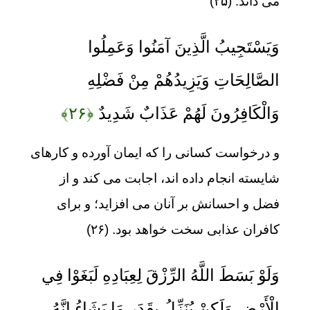
می داند. (۲۵)
وَيَسْتَجِيبُ الَّذِينَ آمَنُوا وَعَمِلُوا
الصَّالِحَاتِ وَيَزِيدُهُمْ مِنْ فَضْلِهِ
وَالْكَافِرُونَ لَهُمْ عَذَابٌ شَدِيدٌ
﴿۲۶﴾
و درخواست کسانی را که ایمان آورده و کارهای
شایسته انجام داده اند، اجابت می کند و از
فضل و احسانش بر آنان می افزاید؛ و برای
کافران عذابی سخت خواهد بود. (۲۶)
وَلَوْ بَسَطَ اللَّهُ الرِّزْقَ لِعِبَادِهِ لَبَغَوْا فِي
الْأَرْضِ وَلَكِنْ يُنَزِّلُ بِقَدَرٍ مَا يَشَاءُ إِنَّهُ