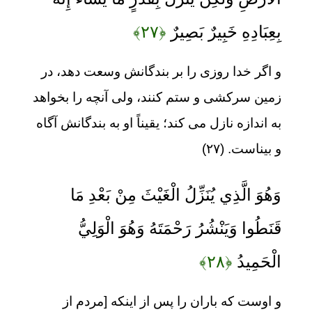
بِعِبَادِهِ خَبِيرٌ بَصِيرٌ
﴿۲۷﴾
و اگر خدا روزی را بر بندگانش وسعت دهد، در
زمین سرکشی و ستم کنند، ولی آنچه را بخواهد
به اندازه نازل می کند؛ یقیناً او به بندگانش آگاه
و بیناست. (۲۷)
وَهُوَ الَّذِي يُنَزِّلُ الْغَيْثَ مِنْ بَعْدِ مَا
قَنَطُوا وَيَنْشُرُ رَحْمَتَهُ وَهُوَ الْوَلِيُّ
الْحَمِيدُ
﴿۲۸﴾
و اوست که باران را پس از اینکه [مردم از