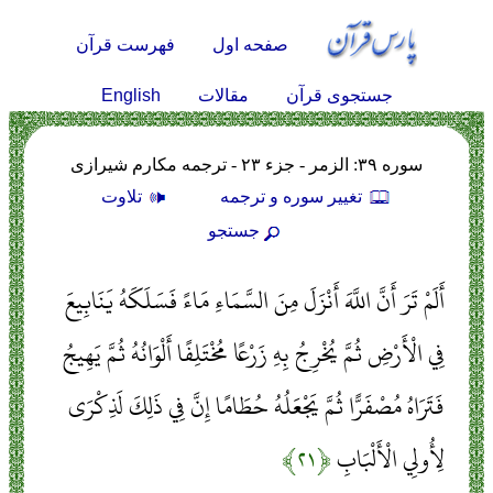
صفحه اول
فهرست قرآن
English
جستجوی قرآن
مقالات
سوره ۳۹: الزمر - جزء ۲۳ - ترجمه مکارم شیرازی
تغيير سوره و ترجمه
تلاوت
جستجو
أَلَمْ تَرَ أَنَّ اللَّهَ أَنْزَلَ مِنَ السَّمَاءِ مَاءً فَسَلَكَهُ يَنَابِيعَ
فِي الْأَرْضِ ثُمَّ يُخْرِجُ بِهِ زَرْعًا مُخْتَلِفًا أَلْوَانُهُ ثُمَّ يَهِيجُ
فَتَرَاهُ مُصْفَرًّا ثُمَّ يَجْعَلُهُ حُطَامًا إِنَّ فِي ذَلِكَ لَذِكْرَى
لِأُولِي الْأَلْبَابِ
﴿۲۱﴾