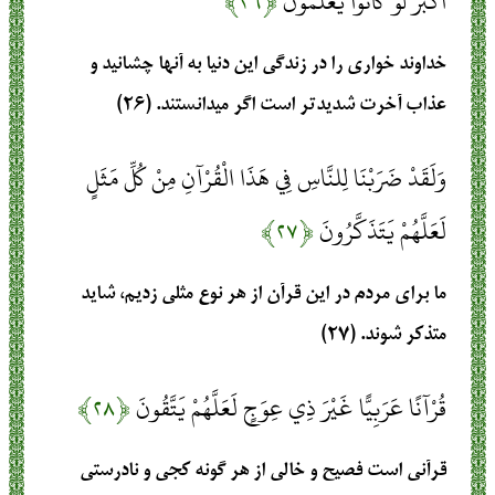
أَكْبَرُ لَوْ كَانُوا يَعْلَمُونَ
﴿۲۶﴾
خداوند خواري را در زندگي اين دنيا به آنها چشانيد و
عذاب آخرت شديدتر است اگر مي‏دانستند. (۲۶)
وَلَقَدْ ضَرَبْنَا لِلنَّاسِ فِي هَذَا الْقُرْآنِ مِنْ كُلِّ مَثَلٍ
لَعَلَّهُمْ يَتَذَكَّرُونَ
﴿۲۷﴾
ما براي مردم در اين قرآن از هر نوع مثلي زديم، شايد
متذكر شوند. (۲۷)
قُرْآنًا عَرَبِيًّا غَيْرَ ذِي عِوَجٍ لَعَلَّهُمْ يَتَّقُونَ
﴿۲۸﴾
قرآني است فصيح و خالي از هر گونه كجي و نادرستي