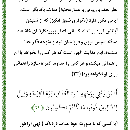
نظر لطف و زيبائي و عمق محتوا) همانند يكديگر است،
آياتي مكرر دارد (تكراري شوق انگيز) كه از شنيدن
آياتش لرزه بر اندام كساني كه از پروردگارشان خاشعند
مي‏افتد سپس برون و درونشان نرم و متوجه ذكر خدا
مي‏شود، اين هدايت الهي است كه هر كس را بخواهد با آن
راهنمائي مي‏كند، و هر كس را خداوند گمراه سازد راهنمائي
براي او نخواهد بود! (۲۳)
أَفَمَنْ يَتَّقِي بِوَجْهِهِ سُوءَ الْعَذَابِ يَوْمَ الْقِيَامَةِ وَقِيلَ
لِلظَّالِمِينَ ذُوقُوا مَا كُنْتُمْ تَكْسِبُونَ
﴿۲۴﴾
آيا كسي كه با صورت خود عذاب دردناك (الهي) را دور