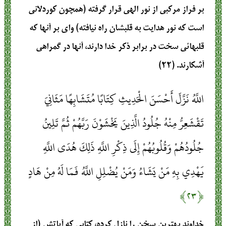
بر فراز مركبي از نور الهي قرار گرفته (همچون كوردلاني
است كه نور هدايت به قلبشان راه نيافته) واي بر آنها كه
قلبهائي سخت در برابر ذكر خدا دارند، آنها در گمراهي
آشكارند. (۲۲)
اللَّهُ نَزَّلَ أَحْسَنَ الْحَدِيثِ كِتَابًا مُتَشَابِهًا مَثَانِيَ
تَقْشَعِرُّ مِنْهُ جُلُودُ الَّذِينَ يَخْشَوْنَ رَبَّهُمْ ثُمَّ تَلِينُ
جُلُودُهُمْ وَقُلُوبُهُمْ إِلَى ذِكْرِ اللَّهِ ذَلِكَ هُدَى اللَّهِ
يَهْدِي بِهِ مَنْ يَشَاءُ وَمَنْ يُضْلِلِ اللَّهُ فَمَا لَهُ مِنْ هَادٍ
﴿۲۳﴾
خداوند بهترين سخن را نازل كرده، كتابي كه آياتش (از