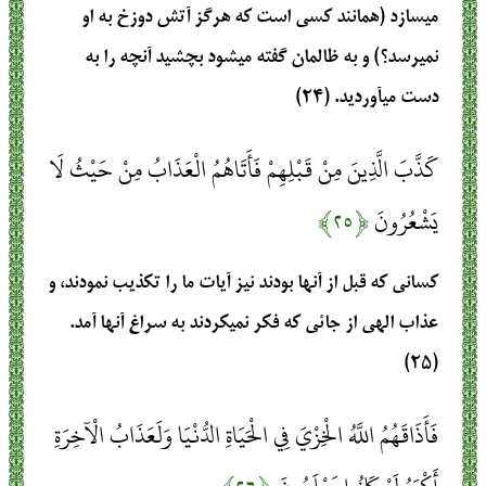
مي‏سازد (همانند كسي است كه هرگز آتش دوزخ به او
نمي‏رسد؟) و به ظالمان گفته مي‏شود بچشيد آنچه را به
دست مي‏آورديد. (۲۴)
كَذَّبَ الَّذِينَ مِنْ قَبْلِهِمْ فَأَتَاهُمُ الْعَذَابُ مِنْ حَيْثُ لَا
يَشْعُرُونَ
﴿۲۵﴾
كساني كه قبل از آنها بودند نيز آيات ما را تكذيب نمودند، و
عذاب الهي از جائي كه فكر نمي‏كردند به سراغ آنها آمد.
(۲۵)
فَأَذَاقَهُمُ اللَّهُ الْخِزْيَ فِي الْحَيَاةِ الدُّنْيَا وَلَعَذَابُ الْآخِرَةِ