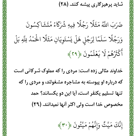
شايد پرهيزگاري پيشه كنند. (۲۸)
ضَرَبَ اللَّهُ مَثَلًا رَجُلًا فِيهِ شُرَكَاءُ مُتَشَاكِسُونَ
وَرَجُلًا سَلَمًا لِرَجُلٍ هَلْ يَسْتَوِيَانِ مَثَلًا الْحَمْدُ لِلَّهِ بَلْ
أَكْثَرُهُمْ لَا يَعْلَمُونَ
﴿۲۹﴾
خداوند مثالي زده است: مردي را كه مملوك شركائي است
كه درباره او پيوسته به مشاجره مشغولند، و مردي را كه
تنها تسليم يكنفر است، آيا اين دو يكسانند؟ حمد
مخصوص خدا است ولي اكثر آنها نمي‏دانند. (۲۹)
إِنَّكَ مَيِّتٌ وَإِنَّهُمْ مَيِّتُونَ
﴿۳۰﴾