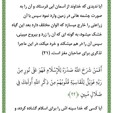
آيا نديدي كه خداوند از آسمان آبي فرستاد، و آن را به
صورت چشمه‏ هائي در زمين وارد نمود سپس با آن
زراعتي را خارج مي‏سازد كه الوان مختلف دارد بعد اين گياه
خشك مي‏شود، به گونه‏ اي كه آن را زرد و بيروح مي‏بيني،
سپس آن را در هم مي‏شكند و خرد مي‏كند، در اين ماجرا
تذكري براي صاحبان مغز است. (۲۱)
أَفَمَنْ شَرَحَ اللَّهُ صَدْرَهُ لِلْإِسْلَامِ فَهُوَ عَلَى نُورٍ مِنْ
رَبِّهِ فَوَيْلٌ لِلْقَاسِيَةِ قُلُوبُهُمْ مِنْ ذِكْرِ اللَّهِ أُولَئِكَ فِي
ضَلَالٍ مُبِينٍ
﴿۲۲﴾
آيا كسي كه خدا سينه‏ اش را براي اسلام گشاده كرده، و