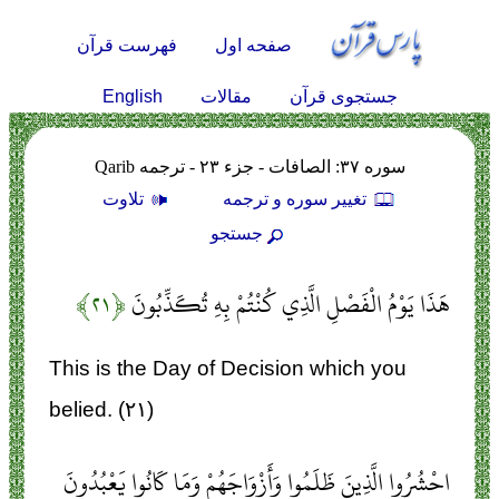
صفحه اول
فهرست قرآن
English
جستجوی قرآن
مقالات
سوره ۳۷: الصافات - جزء ۲۳ - ترجمه Qarib
تغيير سوره و ترجمه
تلاوت
جستجو
هَذَا يَوْمُ الْفَصْلِ الَّذِي كُنْتُمْ بِهِ تُكَذِّبُونَ
﴿۲۱﴾
This is the Day of Decision which you
belied. (۲۱)
احْشُرُوا الَّذِينَ ظَلَمُوا وَأَزْوَاجَهُمْ وَمَا كَانُوا يَعْبُدُونَ