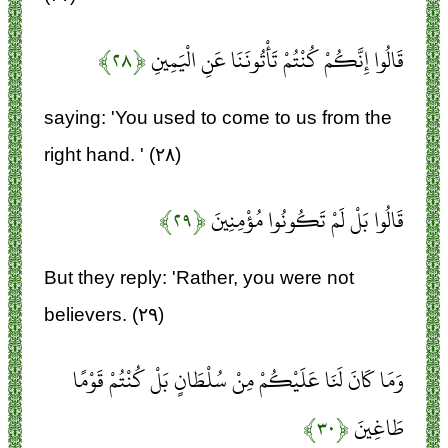
قَالُوا إِنَّكُمْ كُنْتُمْ تَأْتُونَنَا عَنِ الْيَمِينِ
﴿۲۸﴾
saying: 'You used to come to us from the
right hand. ' (۲۸)
قَالُوا بَلْ لَمْ تَكُونُوا مُؤْمِنِينَ
﴿۲۹﴾
But they reply: 'Rather, you were not
believers. (۲۹)
وَمَا كَانَ لَنَا عَلَيْكُمْ مِنْ سُلْطَانٍ بَلْ كُنْتُمْ قَوْمًا
طَاغِينَ
﴿۳۰﴾