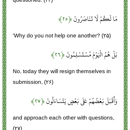
مَا لَكُمْ لَا تَنَاصَرُونَ
﴿۲۵﴾
'Why do you not help one another? (۲۵)
بَلْ هُمُ الْيَوْمَ مُسْتَسْلِمُونَ
﴿۲۶﴾
No, today they will resign themselves in
submission, (۲۶)
وَأَقْبَلَ بَعْضُهُمْ عَلَى بَعْضٍ يَتَسَاءَلُونَ
﴿۲۷﴾
and approach each other with questions,
(۲۷)