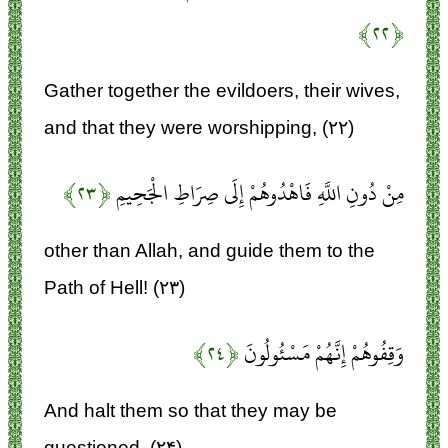
﴿۲۲﴾
Gather together the evildoers, their wives,
and that they were worshipping, (۲۲)
مِنْ دُونِ اللَّهِ فَاهْدُوهُمْ إِلَى صِرَاطِ الْجَحِيمِ
﴿۲۳﴾
other than Allah, and guide them to the
Path of Hell! (۲۳)
وَقِفُوهُمْ إِنَّهُمْ مَسْئُولُونَ
﴿۲۴﴾
And halt them so that they may be
questioned. (۲۴)