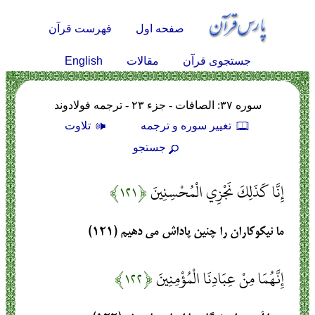
صفحه اول
فهرست قرآن
English
جستجوی قرآن
مقالات
سوره ۳۷: الصافات - جزء ۲۳ - ترجمه فولادوند
تغيير سوره و ترجمه
تلاوت
جستجو
إِنَّا كَذَلِكَ نَجْزِي الْمُحْسِنِينَ
﴿۱۲۱﴾
ما نيكوكاران را چنين پاداش مى‏ دهيم (۱۲۱)
إِنَّهُمَا مِنْ عِبَادِنَا الْمُؤْمِنِينَ
﴿۱۲۲﴾