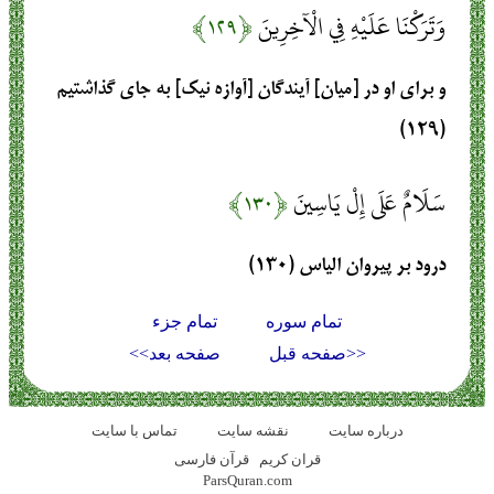
وَتَرَكْنَا عَلَيْهِ فِي الْآخِرِينَ
﴿۱۲۹﴾
و براى او در [ميان] آيندگان [آوازه نيك] به جاى گذاشتيم
(۱۲۹)
سَلَامٌ عَلَى إِلْ يَاسِينَ
﴿۱۳۰﴾
درود بر پيروان الياس (۱۳۰)
تمام سوره
تمام جزء
<<صفحه قبل
صفحه بعد>>
درباره سایت
نقشه سايت
تماس با سایت
قران کریم
قرآن فارسی
ParsQuran.com