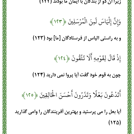
زيرا آن دو از بندگان با ايمان ما بودند (۱۲۲)
وَإِنَّ إِلْيَاسَ لَمِنَ الْمُرْسَلِينَ
﴿۱۲۳﴾
و به راستى الياس از فرستادگان [ما] بود (۱۲۳)
إِذْ قَالَ لِقَوْمِهِ أَلَا تَتَّقُونَ
﴿۱۲۴﴾
چون به قوم خود گفت آيا پروا نمى داريد (۱۲۴)
أَتَدْعُونَ بَعْلًا وَتَذَرُونَ أَحْسَنَ الْخَالِقِينَ
﴿۱۲۵﴾
آيا بعل را مى ‏پرستيد و بهترين آفرينندگان را وامى‏ گذاريد
(۱۲۵)