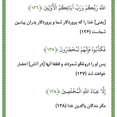
اللَّهَ رَبَّكُمْ وَرَبَّ آبَائِكُمُ الْأَوَّلِينَ
﴿۱۲۶﴾
[يعنى] خدا را كه پروردگار شما و پروردگار پدران پيشين
شماست (۱۲۶)
فَكَذَّبُوهُ فَإِنَّهُمْ لَمُحْضَرُونَ
﴿۱۲۷﴾
پس او را دروغگو شمردند و قطعا آنها [در آتش] احضار
خواهند شد (۱۲۷)
إِلَّا عِبَادَ اللَّهِ الْمُخْلَصِينَ
﴿۱۲۸﴾
مگر بندگان پاكدين خدا (۱۲۸)