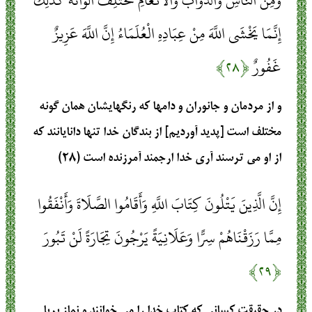
وَمِنَ النَّاسِ وَالدَّوَابِّ وَالْأَنْعَامِ مُخْتَلِفٌ أَلْوَانُهُ كَذَلِكَ
إِنَّمَا يَخْشَى اللَّهَ مِنْ عِبَادِهِ الْعُلَمَاءُ إِنَّ اللَّهَ عَزِيزٌ
غَفُورٌ
﴿۲۸﴾
و از مردمان و جانوران و دامها كه رنگهايشان همان گونه
مختلف است [پديد آورديم] از بندگان خدا تنها دانايانند كه
از او مى‏ ترسند آرى خدا ارجمند آمرزنده است (۲۸)
إِنَّ الَّذِينَ يَتْلُونَ كِتَابَ اللَّهِ وَأَقَامُوا الصَّلَاةَ وَأَنْفَقُوا
مِمَّا رَزَقْنَاهُمْ سِرًّا وَعَلَانِيَةً يَرْجُونَ تِجَارَةً لَنْ تَبُورَ
﴿۲۹﴾
در حقيقت كسانى كه كتاب خدا را مى‏ خوانند و نماز برپا