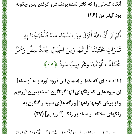
آنگاه كسانى را كه كافر شده بودند فرو گرفتم پس چگونه
بود كيفر من (۲۶)
أَلَمْ تَرَ أَنَّ اللَّهَ أَنْزَلَ مِنَ السَّمَاءِ مَاءً فَأَخْرَجْنَا بِهِ
ثَمَرَاتٍ مُخْتَلِفًا أَلْوَانُهَا وَمِنَ الْجِبَالِ جُدَدٌ بِيضٌ وَحُمْرٌ
مُخْتَلِفٌ أَلْوَانُهَا وَغَرَابِيبُ سُودٌ
﴿۲۷﴾
آيا نديده‏ اى كه خدا از آسمان آبى فرود آورد و به [وسيله]
آن ميوه ‏هايى كه رنگهاى آنها گوناگون است بيرون آورديم
و از برخى كوهها راهها [و رگه ‏ها]ى سپيد و گلگون به
رنگهاى مختلف و سياه پر رنگ [آفريديم] (۲۷)