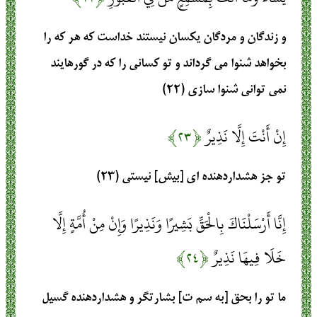
و زندگان و مردگان يكسان نيستند خداست كه هر كه را
بخواهد شنوا مى‏ گرداند و تو كسانى را كه در گورهايند
نمى‏ توانى شنوا سازى (۲۲)
إِنْ أَنْتَ إِلَّا نَذِيرٌ
﴿۲۳﴾
تو جز هشداردهنده‏ اى [بيش] نيستى (۲۳)
إِنَّا أَرْسَلْنَاكَ بِالْحَقِّ بَشِيرًا وَنَذِيرًا وَإِنْ مِنْ أُمَّةٍ إِلَّا
خَلَا فِيهَا نَذِيرٌ
﴿۲۴﴾
ما تو را بحق [به سم ت] بشارتگر و هشداردهنده گسيل