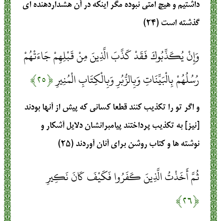
داشتيم و هيچ امتى نبوده مگر اينكه در آن هشداردهنده‏ اى
گذشته است (۲۴)
وَإِنْ يُكَذِّبُوكَ فَقَدْ كَذَّبَ الَّذِينَ مِنْ قَبْلِهِمْ جَاءَتْهُمْ
رُسُلُهُمْ بِالْبَيِّنَاتِ وَبِالزُّبُرِ وَبِالْكِتَابِ الْمُنِيرِ
﴿۲۵﴾
و اگر تو را تكذيب كنند قطعا كسانى كه پيش از آنها بودند
[نيز] به تكذيب پرداختند پيامبرانشان دلايل آشكار و
نوشته ‏ها و كتاب روشن براى آنان آوردند (۲۵)
ثُمَّ أَخَذْتُ الَّذِينَ كَفَرُوا فَكَيْفَ كَانَ نَكِيرِ
﴿۲۶﴾