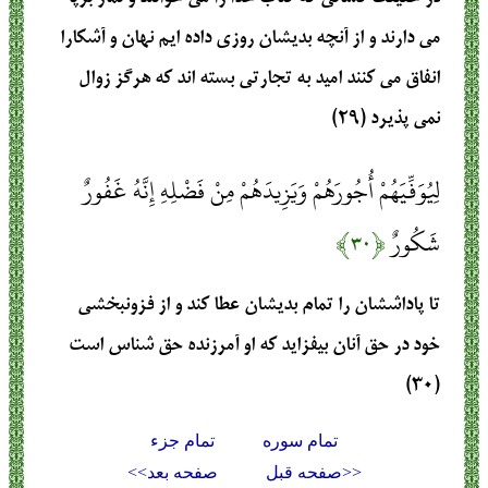
مى دارند و از آنچه بديشان روزى داده‏ ايم نهان و آشكارا
انفاق مى كنند اميد به تجارتى بسته‏ اند كه هرگز زوال
نمى ‏پذيرد (۲۹)
لِيُوَفِّيَهُمْ أُجُورَهُمْ وَيَزِيدَهُمْ مِنْ فَضْلِهِ إِنَّهُ غَفُورٌ
شَكُورٌ
﴿۳۰﴾
تا پاداششان را تمام بديشان عطا كند و از فزون‏بخشى
خود در حق آنان بيفزايد كه او آمرزنده حق‏ شناس است
(۳۰)
تمام سوره
تمام جزء
<<صفحه قبل
صفحه بعد>>