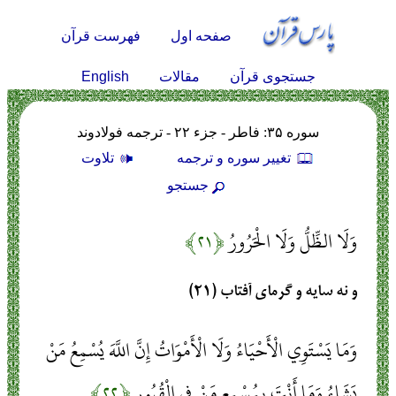
صفحه اول
فهرست قرآن
English
جستجوی قرآن
مقالات
سوره ۳۵: فاطر - جزء ۲۲ - ترجمه فولادوند
تغيير سوره و ترجمه
تلاوت
جستجو
وَلَا الظِّلُّ وَلَا الْحَرُورُ
﴿۲۱﴾
و نه سايه و گرماى آفتاب (۲۱)
وَمَا يَسْتَوِي الْأَحْيَاءُ وَلَا الْأَمْوَاتُ إِنَّ اللَّهَ يُسْمِعُ مَنْ
يَشَاءُ وَمَا أَنْتَ بِمُسْمِعٍ مَنْ فِي الْقُبُورِ
﴿۲۲﴾