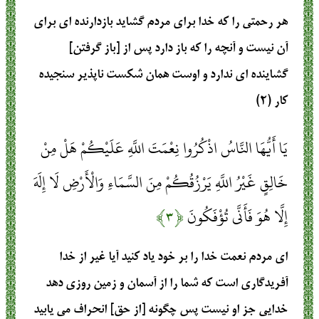
هر رحمتى را كه خدا براى مردم گشايد بازدارنده‏ اى براى
آن نيست و آنچه را كه باز دارد پس از [باز گرفتن]
گشاينده‏ اى ندارد و اوست همان شكست‏ ناپذير سنجيده‏
كار (۲)
يَا أَيُّهَا النَّاسُ اذْكُرُوا نِعْمَتَ اللَّهِ عَلَيْكُمْ هَلْ مِنْ
خَالِقٍ غَيْرُ اللَّهِ يَرْزُقُكُمْ مِنَ السَّمَاءِ وَالْأَرْضِ لَا إِلَهَ
إِلَّا هُوَ فَأَنَّى تُؤْفَكُونَ
﴿۳﴾
اى مردم نعمت‏ خدا را بر خود ياد كنيد آيا غير از خدا
آفريدگارى است كه شما را از آسمان و زمين روزى دهد
خدايى جز او نيست پس چگونه [از حق] انحراف مى‏ يابيد