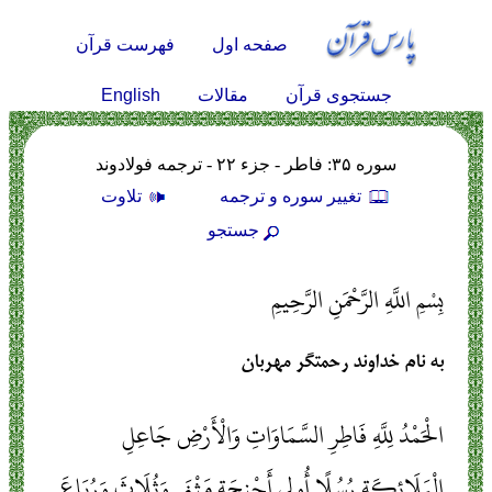
صفحه اول
فهرست قرآن
English
جستجوی قرآن
مقالات
سوره ۳۵: فاطر - جزء ۲۲ - ترجمه فولادوند
تغيير سوره و ترجمه
تلاوت
جستجو
بِسْمِ اللَّهِ الرَّحْمَنِ الرَّحِيمِ
به نام خداوند رحمتگر مهربان
الْحَمْدُ لِلَّهِ فَاطِرِ السَّمَاوَاتِ وَالْأَرْضِ جَاعِلِ
الْمَلَائِكَةِ رُسُلًا أُولِي أَجْنِحَةٍ مَثْنَى وَثُلَاثَ وَرُبَاعَ