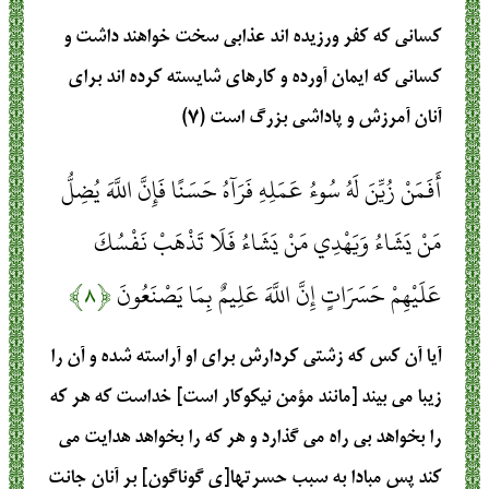
كسانى كه كفر ورزيده‏ اند عذابى سخت‏ خواهند داشت و
كسانى كه ايمان آورده و كارهاى شايسته كرده‏ اند براى
آنان آمرزش و پاداشى بزرگ است (۷)
أَفَمَنْ زُيِّنَ لَهُ سُوءُ عَمَلِهِ فَرَآهُ حَسَنًا فَإِنَّ اللَّهَ يُضِلُّ
مَنْ يَشَاءُ وَيَهْدِي مَنْ يَشَاءُ فَلَا تَذْهَبْ نَفْسُكَ
عَلَيْهِمْ حَسَرَاتٍ إِنَّ اللَّهَ عَلِيمٌ بِمَا يَصْنَعُونَ
﴿۸﴾
آيا آن كس كه زشتى كردارش براى او آراسته شده و آن را
زيبا مى ‏بيند [مانند مؤمن نيكوكار است] خداست كه هر كه
را بخواهد بى‏ راه مى‏ گذارد و هر كه را بخواهد هدايت مى
‏كند پس مبادا به سبب حسرتها[ى گوناگون] بر آنان جانت