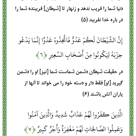
دنيا شما را فريب ندهد و زنهار تا [شيطان] فريبنده شما را
در باره خدا نفريبد (۵)
إِنَّ الشَّيْطَانَ لَكُمْ عَدُوٌّ فَاتَّخِذُوهُ عَدُوًّا إِنَّمَا يَدْعُو
حِزْبَهُ لِيَكُونُوا مِنْ أَصْحَابِ السَّعِيرِ
﴿۶﴾
در حقيقت‏ شيطان دشمن شماست‏ شما [نيز] او را دشمن
گيريد [او] فقط دار و دسته خود را مى‏ خواند تا آنها از
ياران آتش باشند (۶)
الَّذِينَ كَفَرُوا لَهُمْ عَذَابٌ شَدِيدٌ وَالَّذِينَ آمَنُوا
وَعَمِلُوا الصَّالِحَاتِ لَهُمْ مَغْفِرَةٌ وَأَجْرٌ كَبِيرٌ
﴿۷﴾