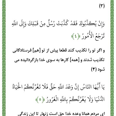
(۳)
وَإِنْ يُكَذِّبُوكَ فَقَدْ كُذِّبَتْ رُسُلٌ مِنْ قَبْلِكَ وَإِلَى اللَّهِ
تُرْجَعُ الْأُمُورُ
﴿۴﴾
و اگر تو را تكذيب كنند قطعا پيش از تو [هم] فرستادگانى
تكذيب شدند و [همه] كارها به سوى خدا بازگردانيده مى
‏شود (۴)
يَا أَيُّهَا النَّاسُ إِنَّ وَعْدَ اللَّهِ حَقٌّ فَلَا تَغُرَّنَّكُمُ الْحَيَاةُ
الدُّنْيَا وَلَا يَغُرَّنَّكُمْ بِاللَّهِ الْغَرُورُ
﴿۵﴾
اى مردم همانا وعده خدا حق است زنهار تا اين زندگى