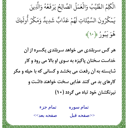
الْكَلِمُ الطَّيِّبُ وَالْعَمَلُ الصَّالِحُ يَرْفَعُهُ وَالَّذِينَ
يَمْكُرُونَ السَّيِّئَاتِ لَهُمْ عَذَابٌ شَدِيدٌ وَمَكْرُ أُولَئِكَ
هُوَ يَبُورُ
﴿۱۰﴾
هر كس سربلندى مى‏ خواهد سربلندى يكسره از آن
خداست‏ سخنان پاكيزه به سوى او بالا مى ‏رود و كار
شايسته به آن رفعت مى ‏بخشد و كسانى كه با حيله و مكر
كارهاى بد مى كنند عذابى سخت‏ خواهند داشت و
نيرنگشان خود تباه مى‏ گردد (۱۰)
تمام سوره
تمام جزء
<<صفحه قبل
صفحه بعد>>