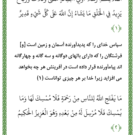
يَزِيدُ فِي الْخَلْقِ مَا يَشَاءُ إِنَّ اللَّهَ عَلَى كُلِّ شَيْءٍ قَدِيرٌ
﴿۱﴾
سپاس خداى را كه پديدآورنده آسمان و زمين است [و]
فرشتگان را كه داراى بالهاى دوگانه و سه‏ گانه و چهارگانه‏
اند پيام‏آورنده قرار داده است در آفرينش هر چه بخواهد
مى‏ افزايد زيرا خدا بر هر چيزى تواناست (۱)
مَا يَفْتَحِ اللَّهُ لِلنَّاسِ مِنْ رَحْمَةٍ فَلَا مُمْسِكَ لَهَا وَمَا
يُمْسِكْ فَلَا مُرْسِلَ لَهُ مِنْ بَعْدِهِ وَهُوَ الْعَزِيزُ الْحَكِيمُ
﴿۲﴾