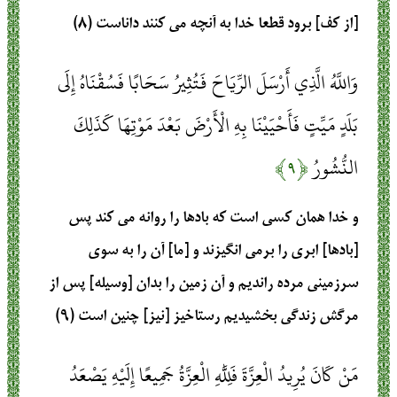
[از كف] برود قطعا خدا به آنچه مى كنند داناست (۸)
وَاللَّهُ الَّذِي أَرْسَلَ الرِّيَاحَ فَتُثِيرُ سَحَابًا فَسُقْنَاهُ إِلَى
بَلَدٍ مَيِّتٍ فَأَحْيَيْنَا بِهِ الْأَرْضَ بَعْدَ مَوْتِهَا كَذَلِكَ
النُّشُورُ
﴿۹﴾
و خدا همان كسى است كه بادها را روانه مى ‏كند پس
[بادها] ابرى را برمى‏ انگيزند و [ما] آن را به سوى
سرزمينى مرده رانديم و آن زمين را بدان [وسيله] پس از
مرگش زندگى بخشيديم رستاخيز [نيز] چنين است (۹)
مَنْ كَانَ يُرِيدُ الْعِزَّةَ فَلِلَّهِ الْعِزَّةُ جَمِيعًا إِلَيْهِ يَصْعَدُ