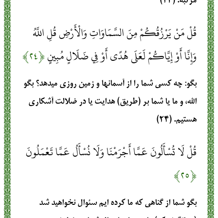
مرتبه. (۲۳)
قُلْ مَنْ يَرْزُقُكُمْ مِنَ السَّمَاوَاتِ وَالْأَرْضِ قُلِ اللَّهُ
وَإِنَّا أَوْ إِيَّاكُمْ لَعَلَى هُدًى أَوْ فِي ضَلَالٍ مُبِينٍ
﴿۲۴﴾
بگو: چه كسي شما را از آسمانها و زمين روزي مي‏دهد؟ بگو
الله، و ما يا شما بر (طريق) هدايت يا در ضلالت آشكاري
هستيم. (۲۴)
قُلْ لَا تُسْأَلُونَ عَمَّا أَجْرَمْنَا وَلَا نُسْأَلُ عَمَّا تَعْمَلُونَ
﴿۲۵﴾
بگو شما از گناهي كه ما كرده‏ ايم سئوال نخواهيد شد