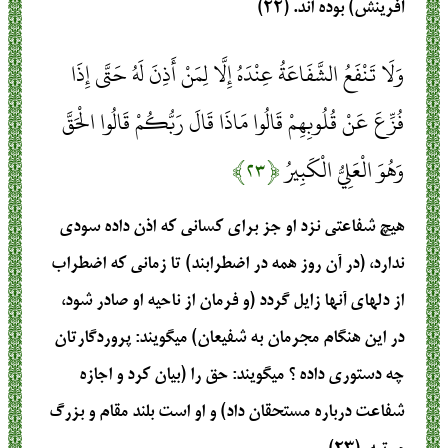
آفرينش) بوده‏ اند. (۲۲)
وَلَا تَنْفَعُ الشَّفَاعَةُ عِنْدَهُ إِلَّا لِمَنْ أَذِنَ لَهُ حَتَّى إِذَا
فُزِّعَ عَنْ قُلُوبِهِمْ قَالُوا مَاذَا قَالَ رَبُّكُمْ قَالُوا الْحَقَّ
وَهُوَ الْعَلِيُّ الْكَبِيرُ
﴿۲۳﴾
هيچ شفاعتي نزد او جز براي كساني كه اذن داده سودي
ندارد، (در آن روز همه در اضطرابند) تا زماني كه اضطراب
از دلهاي آنها زايل گردد (و فرمان از ناحيه او صادر شود،
در اين هنگام مجرمان به شفيعان) مي‏گويند: پروردگارتان
چه دستوري داده ؟ مي‏گويند: حق را (بيان كرد و اجازه
شفاعت درباره مستحقان داد) و او است بلند مقام و بزرگ