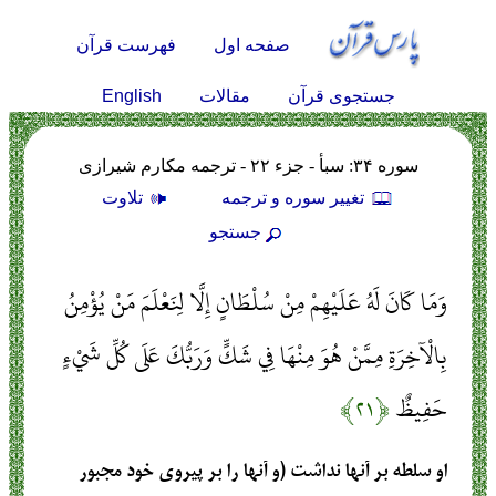
صفحه اول
فهرست قرآن
English
جستجوی قرآن
مقالات
سوره ۳۴: سبأ - جزء ۲۲ - ترجمه مکارم شیرازی
تغيير سوره و ترجمه
تلاوت
جستجو
وَمَا كَانَ لَهُ عَلَيْهِمْ مِنْ سُلْطَانٍ إِلَّا لِنَعْلَمَ مَنْ يُؤْمِنُ
بِالْآخِرَةِ مِمَّنْ هُوَ مِنْهَا فِي شَكٍّ وَرَبُّكَ عَلَى كُلِّ شَيْءٍ
حَفِيظٌ
﴿۲۱﴾
او سلطه بر آنها نداشت (و آنها را بر پيروي خود مجبور