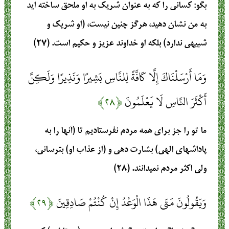
بگو: كساني را كه به عنوان شريك به او ملحق ساخته‏ ايد
به من نشان دهيد، هرگز چنين نيست، (او شريك و
شبيهي ندارد) بلكه او خداوند عزيز و حكيم است. (۲۷)
وَمَا أَرْسَلْنَاكَ إِلَّا كَافَّةً لِلنَّاسِ بَشِيرًا وَنَذِيرًا وَلَكِنَّ
أَكْثَرَ النَّاسِ لَا يَعْلَمُونَ
﴿۲۸﴾
ما تو را جز براي همه مردم نفرستاديم تا (آنها را به
پاداشهاي الهي) بشارت دهي و (از عذاب او) بترساني،
ولي اكثر مردم نميدانند. (۲۸)
وَيَقُولُونَ مَتَى هَذَا الْوَعْدُ إِنْ كُنْتُمْ صَادِقِينَ
﴿۲۹﴾