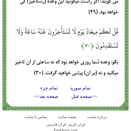
مي گويند: اگر راست ميگوئيد اين وعده (رستاخيز) كي
خواهد بود. (۲۹)
قُلْ لَكُمْ مِيعَادُ يَوْمٍ لَا تَسْتَأْخِرُونَ عَنْهُ سَاعَةً وَلَا
تَسْتَقْدِمُونَ
﴿۳۰﴾
بگو: وعده شما روزي خواهد بود كه نه ساعتي از آن تاخير
ميكنيد و نه (بر آن) پيشي خواهيد گرفت. (۳۰)
تمام سوره
تمام جزء
<<صفحه قبل
صفحه بعد>>
درباره سایت
نقشه سايت
تماس با سایت
قران کریم
قرآن فارسی
ParsQuran.com