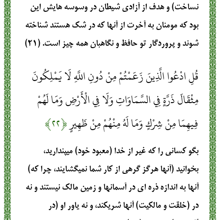
نساخت) و هدف از آزادي شيطان در وسوسه‏ هايش اين
بود كه مومنان به آخرت از آنها كه در شك هستند شناخته
شوند و پروردگار تو حافظ و نگاهبان همه چيز است. (۲۱)
قُلِ ادْعُوا الَّذِينَ زَعَمْتُمْ مِنْ دُونِ اللَّهِ لَا يَمْلِكُونَ
مِثْقَالَ ذَرَّةٍ فِي السَّمَاوَاتِ وَلَا فِي الْأَرْضِ وَمَا لَهُمْ
فِيهِمَا مِنْ شِرْكٍ وَمَا لَهُ مِنْهُمْ مِنْ ظَهِيرٍ
﴿۲۲﴾
بگو كساني را كه غير از خدا (معبود خود) مي‏پنداريد،
بخوانيد (آنها هرگز گرهي از كار شما نمي‏گشايند، چرا كه)
آنها به اندازه ذره‏ اي در آسمانها و زمين مالك نيستند و نه
در (خلقت و مالكيت) آنها شريكند، و نه ياور او (در