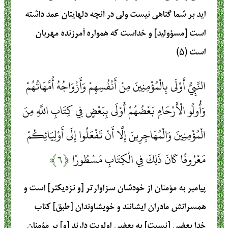
ايد بر شما گناهى نيست ولى در آنچه دلهايتان عمد داشته
است [مسؤوليد] و خداست كه همواره آمرزنده مهربان
است (۵)
النَّبِيُّ أَوْلَى بِالْمُؤْمِنِينَ مِنْ أَنْفُسِهِمْ وَأَزْوَاجُهُ أُمَّهَاتُهُمْ
وَأُولُو الْأَرْحَامِ بَعْضُهُمْ أَوْلَى بِبَعْضٍ فِي كِتَابِ اللَّهِ مِنَ
الْمُؤْمِنِينَ وَالْمُهَاجِرِينَ إِلَّا أَنْ تَفْعَلُوا إِلَى أَوْلِيَائِكُمْ
مَعْرُوفًا كَانَ ذَلِكَ فِي الْكِتَابِ مَسْطُورًا
﴿۶﴾
پيامبر به مؤمنان از خودشان سزاوارتر [و نزديكتر] است و
همسرانش مادران ايشانند و خويشاوندان [طبق] كتاب
خدا بعضى [نسبت] به بعضى اولويت دارند [و] بر مؤمنان