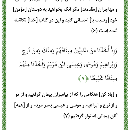
و مهاجران [مقدمند] مگر آنكه بخواهيد به دوستان [مؤمن]
خود [وصيت‏ يا] احسانى كنيد و اين در كتاب [خدا] نگاشته
شده است (۶)
وَإِذْ أَخَذْنَا مِنَ النَّبِيِّينَ مِيثَاقَهُمْ وَمِنْكَ وَمِنْ نُوحٍ
وَإِبْرَاهِيمَ وَمُوسَى وَعِيسَى ابْنِ مَرْيَمَ وَأَخَذْنَا مِنْهُمْ
مِيثَاقًا غَلِيظًا
﴿۷﴾
و [ياد كن] هنگامى را كه از پيامبران پيمان گرفتيم و از تو
و از نوح و ابراهيم و موسى و عيسى پسر مريم و از [همه]
آنان پيمانى استوار گرفتيم (۷)