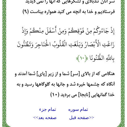
سر آنان تندبادى و لشكرهايى كه آنها را نمى‏ ديديد
فرستاديم و خدا به آنچه مى ‏كنيد همواره بيناست (۹)
إِذْ جَاءُوكُمْ مِنْ فَوْقِكُمْ وَمِنْ أَسْفَلَ مِنْكُمْ وَإِذْ
زَاغَتِ الْأَبْصَارُ وَبَلَغَتِ الْقُلُوبُ الْحَنَاجِرَ وَتَظُنُّونَ
بِاللَّهِ الظُّنُونَا
﴿۱۰﴾
هنگامى كه از بالاى [سر] شما و از زير [پاى] شما آمدند و
آنگاه كه چشمها خيره شد و جانها به گلوگاهها رسيد و به
خدا گمانهايى [نابجا] مى ‏برديد (۱۰)
تمام سوره
تمام جزء
<<صفحه قبل
صفحه بعد>>