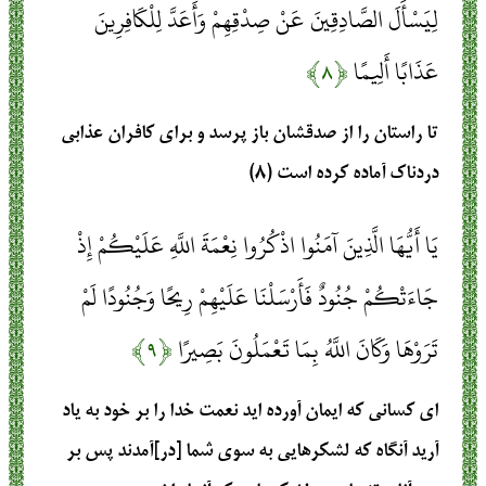
لِيَسْأَلَ الصَّادِقِينَ عَنْ صِدْقِهِمْ وَأَعَدَّ لِلْكَافِرِينَ
عَذَابًا أَلِيمًا
﴿۸﴾
تا راستان را از صدقشان باز پرسد و براى كافران عذابى
دردناك آماده كرده است (۸)
يَا أَيُّهَا الَّذِينَ آمَنُوا اذْكُرُوا نِعْمَةَ اللَّهِ عَلَيْكُمْ إِذْ
جَاءَتْكُمْ جُنُودٌ فَأَرْسَلْنَا عَلَيْهِمْ رِيحًا وَجُنُودًا لَمْ
تَرَوْهَا وَكَانَ اللَّهُ بِمَا تَعْمَلُونَ بَصِيرًا
﴿۹﴾
اى كسانى كه ايمان آورده‏ ايد نعمت‏ خدا را بر خود به ياد
آريد آنگاه كه لشكرهايى به سوى شما [در]آمدند پس بر