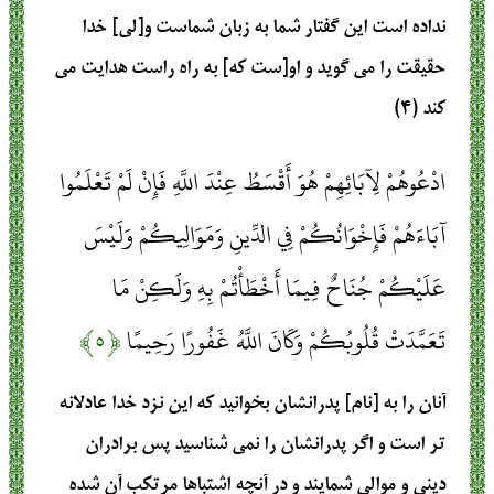
نداده است اين گفتار شما به زبان شماست و[لى] خدا
حقيقت را مى‏ گويد و او[ست كه] به راه راست هدايت مى
‏كند (۴)
ادْعُوهُمْ لِآبَائِهِمْ هُوَ أَقْسَطُ عِنْدَ اللَّهِ فَإِنْ لَمْ تَعْلَمُوا
آبَاءَهُمْ فَإِخْوَانُكُمْ فِي الدِّينِ وَمَوَالِيكُمْ وَلَيْسَ
عَلَيْكُمْ جُنَاحٌ فِيمَا أَخْطَأْتُمْ بِهِ وَلَكِنْ مَا
تَعَمَّدَتْ قُلُوبُكُمْ وَكَانَ اللَّهُ غَفُورًا رَحِيمًا
﴿۵﴾
آنان را به [نام] پدرانشان بخوانيد كه اين نزد خدا عادلانه‏
تر است و اگر پدرانشان را نمى ‏شناسيد پس برادران
دينى و موالى شمايند و در آنچه اشتباها مرتكب آن شده‏