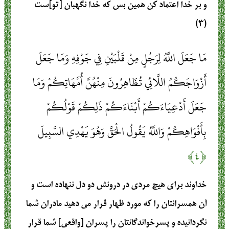
و بر خدا اعتماد كن همين بس كه خدا نگهبان [تو]ست
(۳)
مَا جَعَلَ اللَّهُ لِرَجُلٍ مِنْ قَلْبَيْنِ فِي جَوْفِهِ وَمَا جَعَلَ
أَزْوَاجَكُمُ اللَّائِي تُظَاهِرُونَ مِنْهُنَّ أُمَّهَاتِكُمْ وَمَا
جَعَلَ أَدْعِيَاءَكُمْ أَبْنَاءَكُمْ ذَلِكُمْ قَوْلُكُمْ
بِأَفْوَاهِكُمْ وَاللَّهُ يَقُولُ الْحَقَّ وَهُوَ يَهْدِي السَّبِيلَ
﴿۴﴾
خداوند براى هيچ مردى در درونش دو دل ننهاده است و
آن همسرانتان را كه مورد ظهار قرار مى‏ دهيد مادران شما
نگردانيده و پسرخواندگانتان را پسران [واقعى] شما قرار