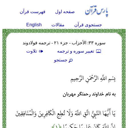
صفحه اول
فهرست قرآن
English
جستجوی قرآن
مقالات
سوره ۳۳: الأحزاب - جزء ۲۱ - ترجمه فولادوند
تغيير سوره و ترجمه
تلاوت
جستجو
بِسْمِ اللَّهِ الرَّحْمَنِ الرَّحِيمِ
به نام خداوند رحمتگر مهربان
يَا أَيُّهَا النَّبِيُّ اتَّقِ اللَّهَ وَلَا تُطِعِ الْكَافِرِينَ وَالْمُنَافِقِينَ
إِنَّ اللَّهَ كَانَ عَلِيمًا حَكِيمًا
﴿۱﴾