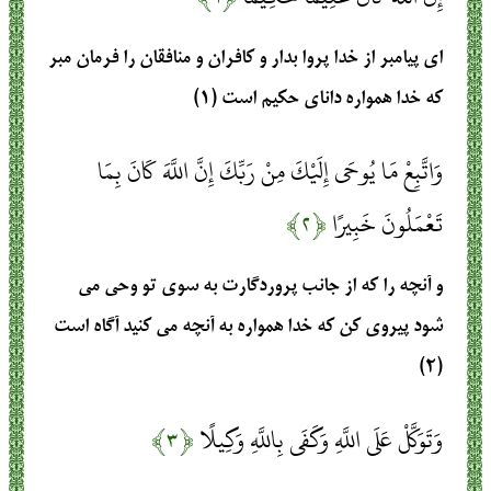
اى پيامبر از خدا پروا بدار و كافران و منافقان را فرمان مبر
كه خدا همواره داناى حكيم است (۱)
وَاتَّبِعْ مَا يُوحَى إِلَيْكَ مِنْ رَبِّكَ إِنَّ اللَّهَ كَانَ بِمَا
تَعْمَلُونَ خَبِيرًا
﴿۲﴾
و آنچه را كه از جانب پروردگارت به سوى تو وحى مى
‏شود پيروى كن كه خدا همواره به آنچه مى ‏كنيد آگاه است
(۲)
وَتَوَكَّلْ عَلَى اللَّهِ وَكَفَى بِاللَّهِ وَكِيلًا
﴿۳﴾