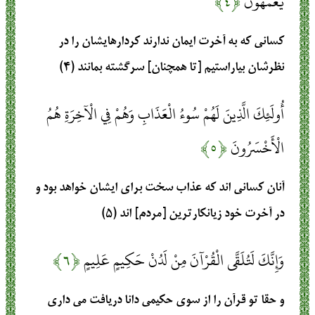
يَعْمَهُونَ
﴿۴﴾
كسانى كه به آخرت ايمان ندارند كردارهايشان را در
نظرشان بياراستيم [تا همچنان] سرگشته بمانند (۴)
أُولَئِكَ الَّذِينَ لَهُمْ سُوءُ الْعَذَابِ وَهُمْ فِي الْآخِرَةِ هُمُ
الْأَخْسَرُونَ
﴿۵﴾
آنان كسانى‏ اند كه عذاب سخت براى ايشان خواهد بود و
در آخرت خود زيانكارترين [مردم] اند (۵)
وَإِنَّكَ لَتُلَقَّى الْقُرْآنَ مِنْ لَدُنْ حَكِيمٍ عَلِيمٍ
﴿۶﴾
و حقا تو قرآن را از سوى حكيمى دانا دريافت مى دارى