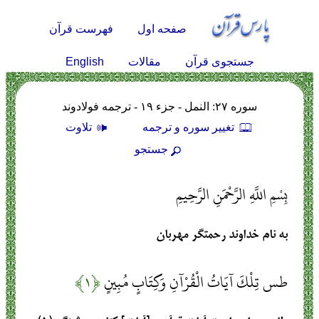
صفحه اول
فهرست قرآن
English
جستجوی قرآن
مقالات
سوره ۲۷: النمل - جزء ۱۹ - ترجمه فولادوند
تغيير سوره و ترجمه
تلاوت
جستجو
بِسْمِ اللَّهِ الرَّحْمَنِ الرَّحِيمِ
به نام خداوند رحمتگر مهربان
طس تِلْكَ آيَاتُ الْقُرْآنِ وَكِتَابٍ مُبِينٍ
﴿۱﴾