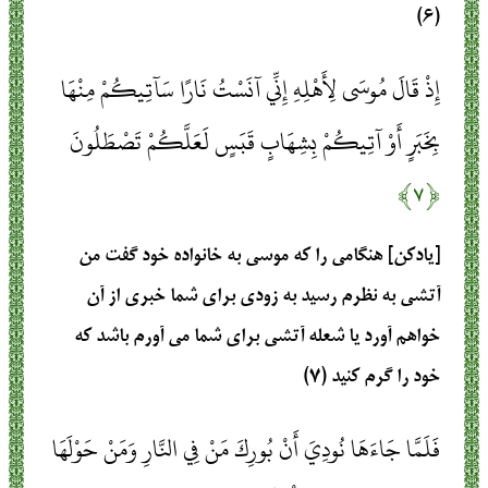
(۶)
إِذْ قَالَ مُوسَى لِأَهْلِهِ إِنِّي آنَسْتُ نَارًا سَآتِيكُمْ مِنْهَا
بِخَبَرٍ أَوْ آتِيكُمْ بِشِهَابٍ قَبَسٍ لَعَلَّكُمْ تَصْطَلُونَ
﴿۷﴾
[يادكن] هنگامى را كه موسى به خانواده خود گفت من
آتشى به نظرم رسيد به زودى براى شما خبرى از آن
خواهم آورد يا شعله آتشى براى شما مى ‏آورم باشد كه
خود را گرم كنيد (۷)
فَلَمَّا جَاءَهَا نُودِيَ أَنْ بُورِكَ مَنْ فِي النَّارِ وَمَنْ حَوْلَهَا