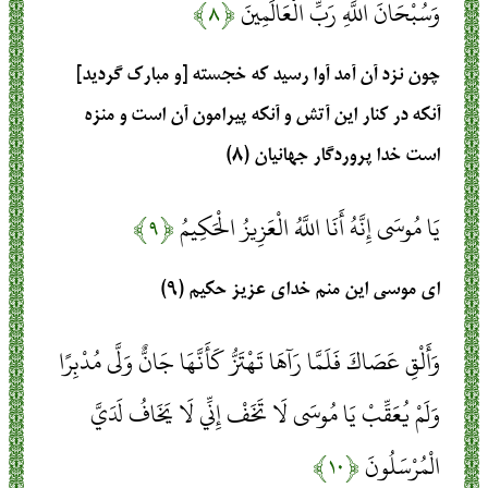
وَسُبْحَانَ اللَّهِ رَبِّ الْعَالَمِينَ
﴿۸﴾
چون نزد آن آمد آوا رسيد كه خجسته [و مبارك گرديد]
آنكه در كنار اين آتش و آنكه پيرامون آن است و منزه
است‏ خدا پروردگار جهانيان (۸)
يَا مُوسَى إِنَّهُ أَنَا اللَّهُ الْعَزِيزُ الْحَكِيمُ
﴿۹﴾
اى موسى اين منم خداى عزيز حكيم (۹)
وَأَلْقِ عَصَاكَ فَلَمَّا رَآهَا تَهْتَزُّ كَأَنَّهَا جَانٌّ وَلَّى مُدْبِرًا
وَلَمْ يُعَقِّبْ يَا مُوسَى لَا تَخَفْ إِنِّي لَا يَخَافُ لَدَيَّ
الْمُرْسَلُونَ
﴿۱۰﴾