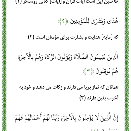
طا سين اين است آيات قرآن و [آيات] كتابى روشنگر (۱)
هُدًى وَبُشْرَى لِلْمُؤْمِنِينَ
﴿۲﴾
كه [مايه] هدايت و بشارت براى مؤمنان است (۲)
الَّذِينَ يُقِيمُونَ الصَّلَاةَ وَيُؤْتُونَ الزَّكَاةَ وَهُمْ بِالْآخِرَةِ
هُمْ يُوقِنُونَ
﴿۳﴾
همانان كه نماز برپا مى دارند و زكات مى‏ دهند و خود به
آخرت يقين دارند (۳)
إِنَّ الَّذِينَ لَا يُؤْمِنُونَ بِالْآخِرَةِ زَيَّنَّا لَهُمْ أَعْمَالَهُمْ فَهُمْ