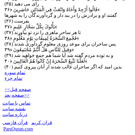
راى مى‏ دهيد (۳۵)
﴿۳۶﴾
قَالُوا أَرْجِهْ وَأَخَاهُ وَابْعَثْ فِي الْمَدَائِنِ حَاشِرِينَ
گفتند او و برادرش را در بند دار و گردآورندگان را به شهرها
بفرست (۳۶)
﴿۳۷﴾
يَأْتُوكَ بِكُلِّ سَحَّارٍ عَلِيمٍ
تا هر ساحر ماهرى را نزد تو بياورند (۳۷)
﴿۳۸﴾
فَجُمِعَ السَّحَرَةُ لِمِيقَاتِ يَوْمٍ مَعْلُومٍ
پس ساحران براى موعد روزى معلوم گردآورى شدند (۳۸)
﴿۳۹﴾
وَقِيلَ لِلنَّاسِ هَلْ أَنْتُمْ مُجْتَمِعُونَ
و به توده مردم گفته شد آيا شما هم جمع خواهيد شد (۳۹)
﴿۴۰﴾
لَعَلَّنَا نَتَّبِعُ السَّحَرَةَ إِنْ كَانُوا هُمُ الْغَالِبِينَ
بدين اميد كه اگر ساحران غالب شدند از آنان پيروى كنيم (۴۰)
تمام سوره
تمام جزء
<<صفحه قبل
صفحه بعد>>
تماس با سایت
نقشه سايت
درباره سایت
قران کریم
قرآن فارسی
ParsQuran.com