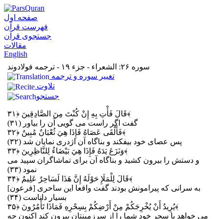
صفحه اول
فهرست قرآن
جستجوی قرآن
مقالات
English
سوره ۲۶: الشعراء - جزء ۱۹ - ترجمه فولادوند
تغيير سوره و ترجمه
تلاوت
جستجو
﴿۳۱﴾
قَالَ فَأْتِ بِهِ إِنْ كُنْتَ مِنَ الصَّادِقِينَ
گفت اگر راست مى‏ گويى آن را بياور (۳۱)
﴿۳۲﴾
فَأَلْقَى عَصَاهُ فَإِذَا هِيَ ثُعْبَانٌ مُبِينٌ
پس عصاى خود بيفكند و بناگاه آن اژدرى نمايان شد (۳۲)
﴿۳۳﴾
وَنَزَعَ يَدَهُ فَإِذَا هِيَ بَيْضَاءُ لِلنَّاظِرِينَ
و دستش را بيرون كشيد و بناگاه آن براى تماشاگران سپيد مى
‏نمود (۳۳)
﴿۳۴﴾
قَالَ لِلْمَلَإِ حَوْلَهُ إِنَّ هَذَا لَسَاحِرٌ عَلِيمٌ
[فرعون] به سرانى كه پيرامونش بودند گفت واقعا اين ساحرى
بسيار داناست (۳۴)
﴿۳۵﴾
يُرِيدُ أَنْ يُخْرِجَكُمْ مِنْ أَرْضِكُمْ بِسِحْرِهِ فَمَاذَا تَأْمُرُونَ
مى‏ خواهد با سحر خود شما را از سرزمينتان بيرون كند اكنون چه