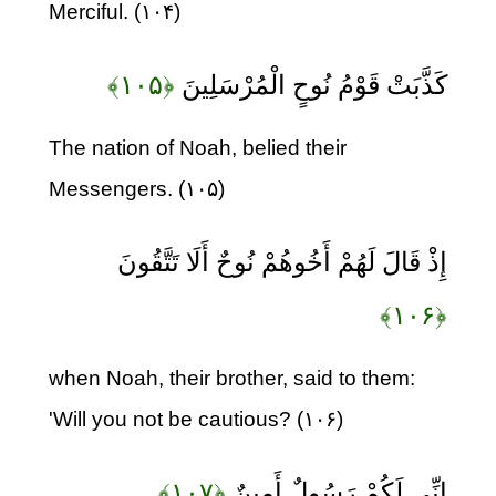
Merciful. (۱۰۴)
كَذَّبَتْ قَوْمُ نُوحٍ الْمُرْسَلِينَ
﴿۱۰۵﴾
The nation of Noah, belied their
Messengers. (۱۰۵)
إِذْ قَالَ لَهُمْ أَخُوهُمْ نُوحٌ أَلَا تَتَّقُونَ
﴿۱۰۶﴾
when Noah, their brother, said to them:
'Will you not be cautious? (۱۰۶)
إِنِّي لَكُمْ رَسُولٌ أَمِينٌ
﴿۱۰۷﴾