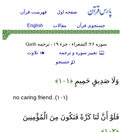
صفحه اول
فهرست قرآن
English
جستجوی قرآن
مقالات
سوره ۲۶: الشعراء - جزء ۱۹ - ترجمه Qarib
تغيير سوره و ترجمه
تلاوت
جستجو
وَلَا صَدِيقٍ حَمِيمٍ
﴿۱۰۱﴾
no caring friend. (۱۰۱)
فَلَوْ أَنَّ لَنَا كَرَّةً فَنَكُونَ مِنَ الْمُؤْمِنِينَ
﴿۱۰۲﴾