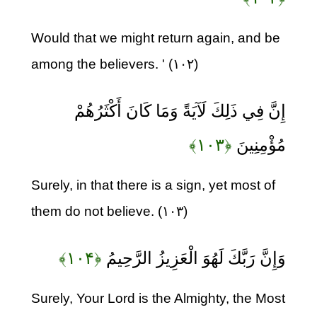
Would that we might return again, and be
among the believers. ' (۱۰۲)
إِنَّ فِي ذَلِكَ لَآيَةً وَمَا كَانَ أَكْثَرُهُمْ
مُؤْمِنِينَ
﴿۱۰۳﴾
Surely, in that there is a sign, yet most of
them do not believe. (۱۰۳)
وَإِنَّ رَبَّكَ لَهُوَ الْعَزِيزُ الرَّحِيمُ
﴿۱۰۴﴾
Surely, Your Lord is the Almighty, the Most