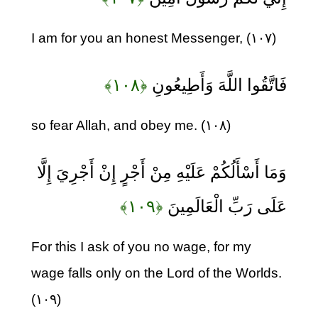
I am for you an honest Messenger, (۱۰۷)
فَاتَّقُوا اللَّهَ وَأَطِيعُونِ
﴿۱۰۸﴾
so fear Allah, and obey me. (۱۰۸)
وَمَا أَسْأَلُكُمْ عَلَيْهِ مِنْ أَجْرٍ إِنْ أَجْرِيَ إِلَّا
عَلَى رَبِّ الْعَالَمِينَ
﴿۱۰۹﴾
For this I ask of you no wage, for my
wage falls only on the Lord of the Worlds.
(۱۰۹)