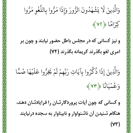
وَالَّذِينَ لَا يَشْهَدُونَ الزُّورَ وَإِذَا مَرُّوا بِاللَّغْوِ مَرُّوا
كِرَامًا
﴿۷۲﴾
و نيز كسانى كه در مجلس باطل حضور نيابند و چون بر
امرى لغو بگذرند كريمانه بگذرند (۷۲)
وَالَّذِينَ إِذَا ذُكِّرُوا بِآيَاتِ رَبِّهِمْ لَمْ يَخِرُّوا عَلَيْهَا صُمًّا
وَعُمْيَانًا
﴿۷۳﴾
و كسانى كه چون آيات پروردگارشان را فرايادشان دهند،
هنگام شنيدن آن ناشنواوار و نابيناوار به سجده درنيايند
(۷۳)