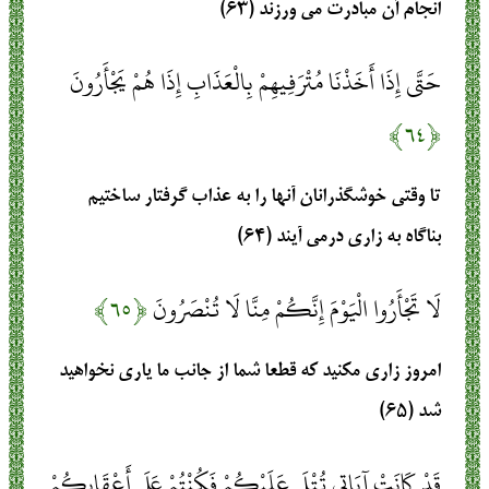
انجام آن مبادرت مى ‏ورزند (۶۳)
حَتَّى إِذَا أَخَذْنَا مُتْرَفِيهِمْ بِالْعَذَابِ إِذَا هُمْ يَجْأَرُونَ
﴿۶۴﴾
تا وقتى خوشگذرانان آنها را به عذاب گرفتار ساختيم
بناگاه به زارى درمى ‏آيند (۶۴)
لَا تَجْأَرُوا الْيَوْمَ إِنَّكُمْ مِنَّا لَا تُنْصَرُونَ
﴿۶۵﴾
امروز زارى مكنيد كه قطعا شما از جانب ما يارى نخواهيد
شد (۶۵)
قَدْ كَانَتْ آيَاتِي تُتْلَى عَلَيْكُمْ فَكُنْتُمْ عَلَى أَعْقَابِكُمْ