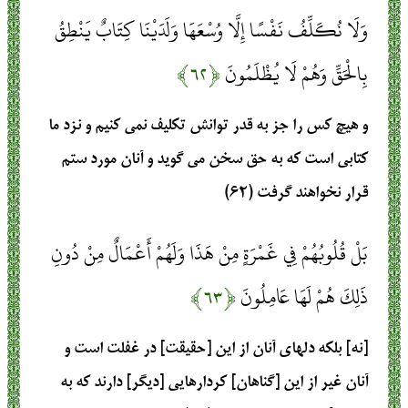
وَلَا نُكَلِّفُ نَفْسًا إِلَّا وُسْعَهَا وَلَدَيْنَا كِتَابٌ يَنْطِقُ
بِالْحَقِّ وَهُمْ لَا يُظْلَمُونَ
﴿۶۲﴾
و هيچ كس را جز به قدر توانش تكليف نمى ‏كنيم و نزد ما
كتابى است كه به حق سخن مى‏ گويد و آنان مورد ستم
قرار نخواهند گرفت (۶۲)
بَلْ قُلُوبُهُمْ فِي غَمْرَةٍ مِنْ هَذَا وَلَهُمْ أَعْمَالٌ مِنْ دُونِ
ذَلِكَ هُمْ لَهَا عَامِلُونَ
﴿۶۳﴾
[نه] بلكه دلهاى آنان از اين [حقيقت] در غفلت است و
آنان غير از اين [گناهان] كردارهايى [ديگر] دارند كه به