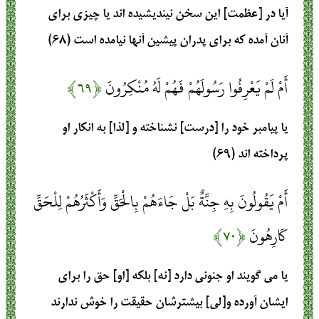
آيا در [عظمت] اين سخن نينديشيده‏ اند يا چيزى براى
آنان آمده كه براى پدران پيشين آنها نيامده است (۶۸)
أَمْ لَمْ يَعْرِفُوا رَسُولَهُمْ فَهُمْ لَهُ مُنْكِرُونَ
﴿۶۹﴾
يا پيامبر خود را [درست] نشناخته و [لذا] به انكار او
پرداخته‏ اند (۶۹)
أَمْ يَقُولُونَ بِهِ جِنَّةٌ بَلْ جَاءَهُمْ بِالْحَقِّ وَأَكْثَرُهُمْ لِلْحَقِّ
كَارِهُونَ
﴿۷۰﴾
يا مى‏ گويند او جنونى دارد [نه] بلكه [او] حق را براى
ايشان آورده و[لى] بيشترشان حقيقت را خوش ندارند