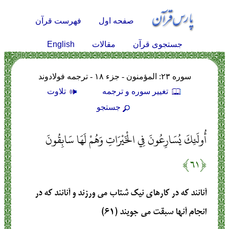
صفحه اول
فهرست قرآن
English
جستجوی قرآن
مقالات
سوره ۲۳: المؤمنون - جزء ۱۸ - ترجمه فولادوند
تغيير سوره و ترجمه
تلاوت
جستجو
أُولَئِكَ يُسَارِعُونَ فِي الْخَيْرَاتِ وَهُمْ لَهَا سَابِقُونَ
﴿۶۱﴾
آنانند كه در كارهاى نيك شتاب مى ‏ورزند و آنانند كه در
انجام آنها سبقت مى ‏جويند (۶۱)