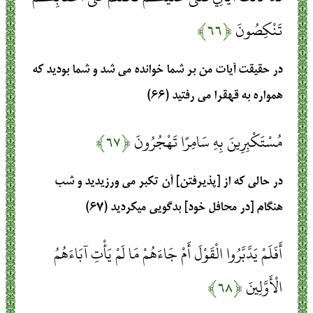
تَنْكِصُونَ
﴿۶۶﴾
در حقيقت آيات من بر شما خوانده مى ‏شد و شما بوديد كه
همواره به قهقرا مى ‏رفتيد (۶۶)
مُسْتَكْبِرِينَ بِهِ سَامِرًا تَهْجُرُونَ
﴿۶۷﴾
در حالى كه از [پذيرفتن] آن تكبر مى ‏ورزيديد و شب
هنگام [در محافل خود] بدگويى میکرديد (۶۷)
أَفَلَمْ يَدَّبَّرُوا الْقَوْلَ أَمْ جَاءَهُمْ مَا لَمْ يَأْتِ آبَاءَهُمُ
الْأَوَّلِينَ
﴿۶۸﴾