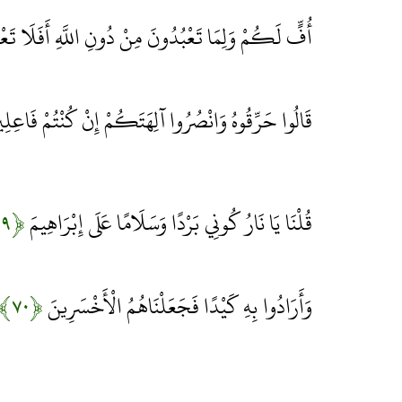
أُفٍّ لَكُمْ وَلِمَا تَعْبُدُونَ مِنْ دُونِ اللَّهِ أَفَلَا تَع
قَالُوا حَرِّقُوهُ وَانْصُرُوا آلِهَتَكُمْ إِنْ كُنْتُمْ فَاعِلِ
قُلْنَا يَا نَارُ كُونِي بَرْدًا وَسَلَامًا عَلَى إِبْرَاهِيمَ
﴿۶۹﴾
وَأَرَادُوا بِهِ كَيْدًا فَجَعَلْنَاهُمُ الْأَخْسَرِينَ
﴿۷۰﴾