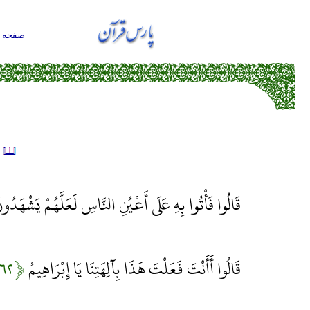
صفحه ا
ت
قَالُوا فَأْتُوا بِهِ عَلَى أَعْيُنِ النَّاسِ لَعَلَّهُمْ يَشْهَدُو
قَالُوا أَأَنْتَ فَعَلْتَ هَذَا بِآلِهَتِنَا يَا إِبْرَاهِيمُ
﴿۶۲﴾