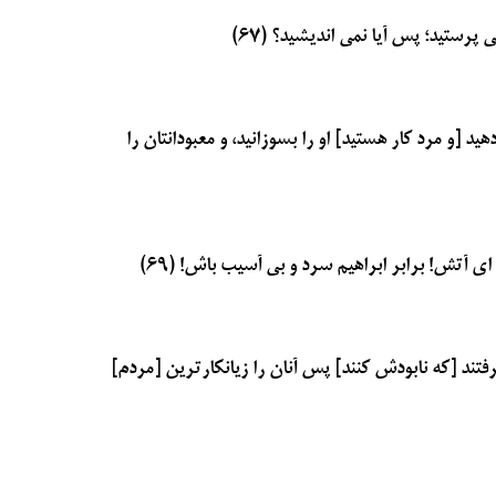
 پرستید؛ پس آیا نمی اندیشید؟ (۶۷)
ید [و مرد کار هستید] او را بسوزانید، و معبودانتان را
ای آتش! برابر ابراهیم سرد و بی آسیب باش! (۶۹)
رفتند [که نابودش کنند] پس آنان را زیانکارترین [مردم]