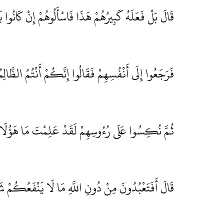
قَالَ بَلْ فَعَلَهُ كَبِيرُهُمْ هَذَا فَاسْأَلُوهُمْ إِنْ كَانُوا 
فَرَجَعُوا إِلَى أَنْفُسِهِمْ فَقَالُوا إِنَّكُمْ أَنْتُمُ الظَّال
ثُمَّ نُكِسُوا عَلَى رُءُوسِهِمْ لَقَدْ عَلِمْتَ مَا هَؤُلَا
قَالَ أَفَتَعْبُدُونَ مِنْ دُونِ اللَّهِ مَا لَا يَنْفَعُكُمْ 