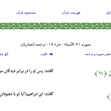
ول
فهرست قرآن
جستجوی قرآن
سوره ۲۱: الأنبياء - جزء ۱۷ - ترجمه انصاریان
غيير سوره و ترجمه
تلاوت
جس
نَ
﴿۶۱﴾
گفتند: پس او را در برابر دیدگان مردم
گفتند: ای ابراهیم! آیا تو با معبودان 