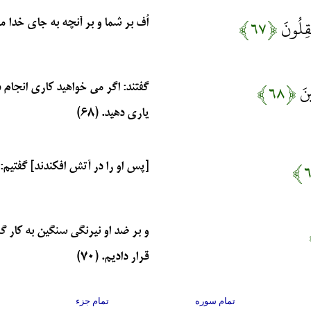
ْقِلُونَ
﴿۶۷﴾
اُف بر شما و بر آنچه به جای خدا می
ينَ
﴿۶۸﴾
گفتند: اگر می خواهید کاری انجام ده
یاری دهید. (۶۸)
[پس او را در آتش افکندند] گفتیم: 
و بر ضد او نیرنگی سنگین به کار گ
قرار دادیم. (۷۰)
تمام سوره
تمام جزء