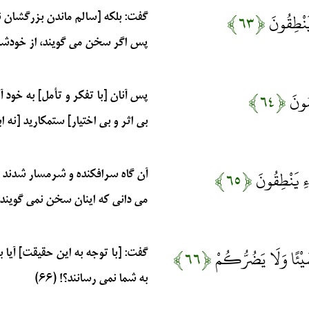
يَنْطِقُونَ
﴿۶۳﴾
گفت: بلکه [سالم ماندن بزرگشان ن
پس اگر سخن می گویند، از خودشان ب
ِمُونَ
﴿۶۴﴾
پس آنان [با تفکر و تأمل] به خود 
بی اثر و بی اختیار] ستمکارید [نه ابرا
ءِ يَنْطِقُونَ
﴿۶۵﴾
آن گاه سرافکنده و شرمسار شدند [و
می دانی که اینان سخن نمی گویند. (۵
شَيْئًا وَلَا يَضُرُّكُمْ
﴿۶۶﴾
گفت: [با توجه به این حقیقت] آیا 
به شما نمی رسانند؟! (۶۶)