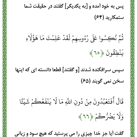
پس به خود آمده و [به يكديگر] گفتند در حقيقت‏ شما
ستمكاريد (۶۴)
ثُمَّ نُكِسُوا عَلَى رُءُوسِهِمْ لَقَدْ عَلِمْتَ مَا هَؤُلَاءِ
يَنْطِقُونَ
﴿۶۵﴾
سپس سرافكنده شدند [و گفتند] قطعا دانسته‏ اى كه اينها
سخن نمى‏ گويند (۶۵)
قَالَ أَفَتَعْبُدُونَ مِنْ دُونِ اللَّهِ مَا لَا يَنْفَعُكُمْ شَيْئًا
وَلَا يَضُرُّكُمْ
﴿۶۶﴾
گفت آيا جز خدا چيزى را مى ‏پرستيد كه هيچ سود و زيانى