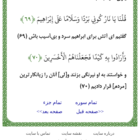
قُلْنَا يَا نَارُ كُونِي بَرْدًا وَسَلَامًا عَلَى إِبْرَاهِيمَ
﴿۶۹﴾
گفتيم اى آتش براى ابراهيم سرد و بى‏آسيب باش (۶۹)
وَأَرَادُوا بِهِ كَيْدًا فَجَعَلْنَاهُمُ الْأَخْسَرِينَ
﴿۷۰﴾
و خواستند به او نيرنگى بزنند و[لى] آنان را زيانكارترين
[مردم] قرار داديم (۷۰)
تمام سوره
تمام جزء
<<صفحه قبل
صفحه بعد>>
درباره سایت
نقشه سايت
تماس با سایت