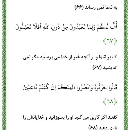
به شما نمى ‏رساند (۶۶)
أُفٍّ لَكُمْ وَلِمَا تَعْبُدُونَ مِنْ دُونِ اللَّهِ أَفَلَا تَعْقِلُونَ
﴿۶۷﴾
اف بر شما و بر آنچه غير از خدا مى ‏پرستيد مگر نمى‏
انديشيد (۶۷)
قَالُوا حَرِّقُوهُ وَانْصُرُوا آلِهَتَكُمْ إِنْ كُنْتُمْ فَاعِلِينَ
﴿۶۸﴾
گفتند اگر كارى مى ‏كنيد او را بسوزانيد و خدايانتان را
يارى دهيد (۶۸)