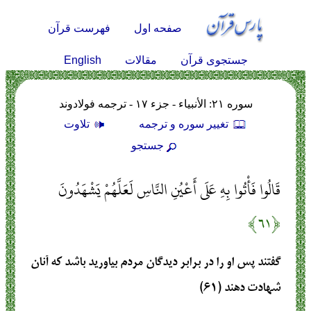
صفحه اول
فهرست قرآن
English
جستجوی قرآن
مقالات
سوره ۲۱: الأنبياء - جزء ۱۷ - ترجمه فولادوند
تغيير سوره و ترجمه
تلاوت
جستجو
قَالُوا فَأْتُوا بِهِ عَلَى أَعْيُنِ النَّاسِ لَعَلَّهُمْ يَشْهَدُونَ
﴿۶۱﴾
گفتند پس او را در برابر ديدگان مردم بياوريد باشد كه آنان
شهادت دهند (۶۱)