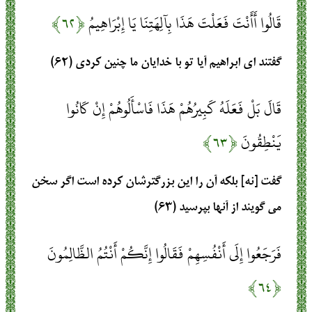
قَالُوا أَأَنْتَ فَعَلْتَ هَذَا بِآلِهَتِنَا يَا إِبْرَاهِيمُ
﴿۶۲﴾
گفتند اى ابراهيم آيا تو با خدايان ما چنين كردى (۶۲)
قَالَ بَلْ فَعَلَهُ كَبِيرُهُمْ هَذَا فَاسْأَلُوهُمْ إِنْ كَانُوا
يَنْطِقُونَ
﴿۶۳﴾
گفت [نه] بلكه آن را اين بزرگترشان كرده است اگر سخن
مى‏ گويند از آنها بپرسيد (۶۳)
فَرَجَعُوا إِلَى أَنْفُسِهِمْ فَقَالُوا إِنَّكُمْ أَنْتُمُ الظَّالِمُونَ
﴿۶۴﴾