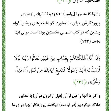
الصُّحُفِ الْأُولَى
﴿۱۳۳﴾
و آنها گفتند چرا (پيامبر) معجزه و نشانهاي از سوي
پروردگارش ‍ براي ما نمي‏آورد بگو آيا خبرهاي روشن اقوام
پيشين كه در كتب آسماني نخستين بوده است براي آنها
نيامد. (۱۳۳)
وَلَوْ أَنَّا أَهْلَكْنَاهُمْ بِعَذَابٍ مِنْ قَبْلِهِ لَقَالُوا رَبَّنَا لَوْلَا
أَرْسَلْتَ إِلَيْنَا رَسُولًا فَنَتَّبِعَ آيَاتِكَ مِنْ قَبْلِ أَنْ نَذِلَّ
وَنَخْزَى
﴿۱۳۴﴾
و اگر ما آنها را قبل از آن (قبل از نزول قرآن) با عذابي
هلاك ميكرديم (در قيامت) ميگفتند پروردگارا چرا براي ما