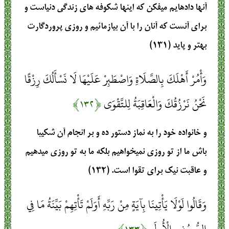
آنها دادهايم ميفكن كه اينها شكوفه‏ هاي زندگي دنياست و
براي آنست كه آنان را با آن بيازمائيم و روزي پروردگارت
بهتر و پايد (۱۳۱)
وَأْمُرْ أَهْلَكَ بِالصَّلَاةِ وَاصْطَبِرْ عَلَيْهَا لَا نَسْأَلُكَ رِزْقًا
نَحْنُ نَرْزُقُكَ وَالْعَاقِبَةُ لِلتَّقْوَى
﴿۱۳۲﴾
و خانواده خود را به نماز دستور ده و بر انجام آن شكيبا
باش ما از تو روزي نمي‏خواهيم بلكه ما به تو روزي ميدهيم
و عاقبت نيك براي تقوا است. (۱۳۲)
وَقَالُوا لَوْلَا يَأْتِينَا بِآيَةٍ مِنْ رَبِّهِ أَوَلَمْ تَأْتِهِمْ بَيِّنَةُ مَا فِي