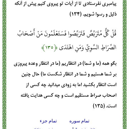
پيامبري نفرستادي تا از آيات تو پيروي كنيم پيش از آنكه
ذليل و رسوا شويم. (۱۳۴)
قُلْ كُلٌّ مُتَرَبِّصٌ فَتَرَبَّصُوا فَسَتَعْلَمُونَ مَنْ أَصْحَابُ
الصِّرَاطِ السَّوِيِّ وَمَنِ اهْتَدَى
﴿۱۳۵﴾
بگو همه (ما و شما) در انتظاريم (ما در انتظار وعده پيروزي
بر شما هستيم و شما در انتظار شكست ما) حال چنين
است انتظار بكشيد اما به زودي ميدانيد چه كسي از
اصحاب صراط مستقيم است و چه كسي هدايت يافته
است. (۱۳۵)
تمام سوره
تمام جزء