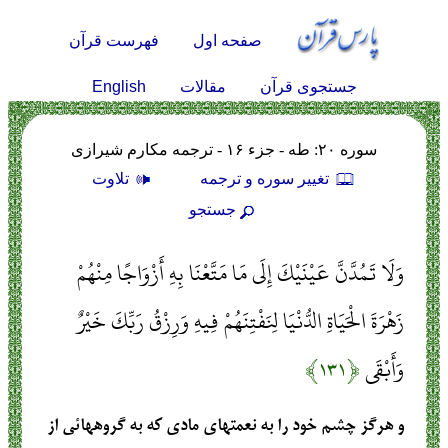
صفحه اول
فهرست قرآن
English
جستجوی قرآن
مقالات
سوره ۲۰: طه - جزء ۱۶ - ترجمه مکارم شیرازی
تغيير سوره و ترجمه
تلاوت
جستجو
وَلَا تَمُدَّنَّ عَيْنَيْكَ إِلَى مَا مَتَّعْنَا بِهِ أَزْوَاجًا مِنْهُمْ
زَهْرَةَ الْحَيَاةِ الدُّنْيَا لِنَفْتِنَهُمْ فِيهِ وَرِزْقُ رَبِّكَ خَيْرٌ
وَأَبْقَى
﴿۱۳۱﴾
و هرگز چشم خود را به نعمتهاي مادي كه به گروههائي از