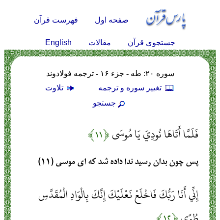
صفحه اول
فهرست قرآن
English
جستجوی قرآن
مقالات
سوره ۲۰: طه - جزء ۱۶ - ترجمه فولادوند
تغيير سوره و ترجمه
تلاوت
جستجو
فَلَمَّا أَتَاهَا نُودِيَ يَا مُوسَى
﴿۱۱﴾
پس چون بدان رسيد ندا داده شد كه اى موسى (۱۱)
إِنِّي أَنَا رَبُّكَ فَاخْلَعْ نَعْلَيْكَ إِنَّكَ بِالْوَادِ الْمُقَدَّسِ
طُوًى
﴿۱۲﴾