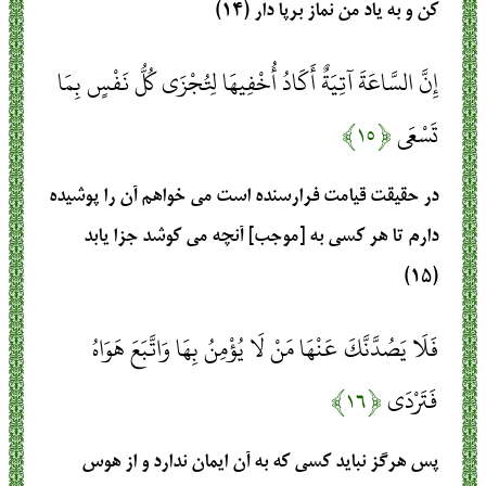
كن و به ياد من نماز برپا دار (۱۴)
إِنَّ السَّاعَةَ آتِيَةٌ أَكَادُ أُخْفِيهَا لِتُجْزَى كُلُّ نَفْسٍ بِمَا
تَسْعَى
﴿۱۵﴾
در حقيقت قيامت فرارسنده است مى‏ خواهم آن را پوشيده
دارم تا هر كسى به [موجب] آنچه مى ‏كوشد جزا يابد
(۱۵)
فَلَا يَصُدَّنَّكَ عَنْهَا مَنْ لَا يُؤْمِنُ بِهَا وَاتَّبَعَ هَوَاهُ
فَتَرْدَى
﴿۱۶﴾
پس هرگز نبايد كسى كه به آن ايمان ندارد و از هوس