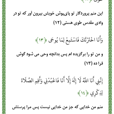
اين منم پروردگار تو پاى‏پوش خويش بيرون آور كه تو در
وادى مقدس طوى هستى (۱۲)
وَأَنَا اخْتَرْتُكَ فَاسْتَمِعْ لِمَا يُوحَى
﴿۱۳﴾
و من تو را برگزيده‏ ام پس بدانچه وحى مى ‏شود گوش
فرا ده (۱۳)
إِنَّنِي أَنَا اللَّهُ لَا إِلَهَ إِلَّا أَنَا فَاعْبُدْنِي وَأَقِمِ الصَّلَاةَ
لِذِكْرِي
﴿۱۴﴾
منم من خدايى كه جز من خدايى نيست پس مرا پرستش