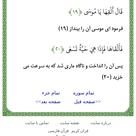
قَالَ أَلْقِهَا يَا مُوسَى
﴿۱۹﴾
فرمود اى موسى آن را بينداز (۱۹)
فَأَلْقَاهَا فَإِذَا هِيَ حَيَّةٌ تَسْعَى
﴿۲۰﴾
پس آن را انداخت و ناگاه مارى شد كه به سرعت مى
‏خزيد (۲۰)
تمام سوره
تمام جزء
<<صفحه قبل
صفحه بعد>>
درباره سایت
نقشه سايت
تماس با سایت
قران کریم
قرآن فارسی