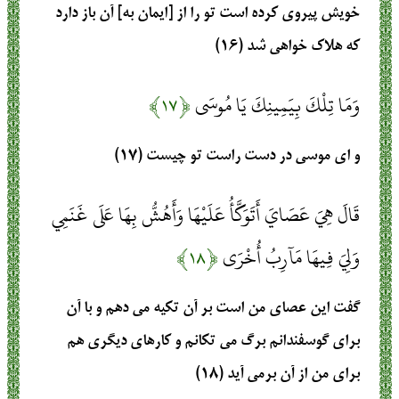
خويش پيروى كرده است تو را از [ايمان به] آن باز دارد
كه هلاك خواهى شد (۱۶)
وَمَا تِلْكَ بِيَمِينِكَ يَا مُوسَى
﴿۱۷﴾
و اى موسى در دست راست تو چيست (۱۷)
قَالَ هِيَ عَصَايَ أَتَوَكَّأُ عَلَيْهَا وَأَهُشُّ بِهَا عَلَى غَنَمِي
وَلِيَ فِيهَا مَآرِبُ أُخْرَى
﴿۱۸﴾
گفت اين عصاى من است بر آن تكيه مى‏ دهم و با آن
براى گوسفندانم برگ مى تكانم و كارهاى ديگرى هم
براى من از آن برمى ‏آيد (۱۸)