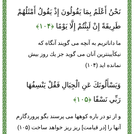
نَحْنُ أَعْلَمُ بِمَا يَقُولُونَ إِذْ يَقُولُ أَمْثَلُهُمْ
طَرِيقَةً إِنْ لَبِثْتُمْ إِلَّا يَوْمًا
﴿۱۰۴﴾
ما داناتريم به آنچه مى‏ گويند آنگاه كه
نيك‏آيين‏ترين آنان مى‏ گويد جز يك روز بيش
نمانده‏ ايد (۱۰۴)
وَيَسْأَلُونَكَ عَنِ الْجِبَالِ فَقُلْ يَنْسِفُهَا
رَبِّي نَسْفًا
﴿۱۰۵﴾
و از تو در باره كوهها مى ‏پرسند بگو پروردگارم
آنها را [در قيامت] ريز ريز خواهد ساخت (۱۰۵)