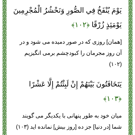
يَوْمَ يُنْفَخُ فِي الصُّورِ وَنَحْشُرُ الْمُجْرِمِينَ
يَوْمَئِذٍ زُرْقًا
﴿۱۰۲﴾
[همان] روزى كه در صور دميده مى ‏شود و در
آن روز مجرمان را كبودچشم برمى‏ انگيزيم
(۱۰۲)
يَتَخَافَتُونَ بَيْنَهُمْ إِنْ لَبِثْتُمْ إِلَّا عَشْرًا
﴿۱۰۳﴾
ميان خود به طور پنهانى با يكديگر مى‏ گويند
شما [در دنيا] جز ده [روز بيش] نمانده‏ ايد (۱۰۳)