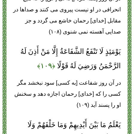
انحرافى در او نيست پيروى مى كنند و صداها در
مقابل [خداى] رحمان خاشع مى‏ گردد و جز
صدايى آهسته نمى ‏شنوى (۱۰۸)
يَوْمَئِذٍ لَا تَنْفَعُ الشَّفَاعَةُ إِلَّا مَنْ أَذِنَ لَهُ
الرَّحْمَنُ وَرَضِيَ لَهُ قَوْلًا
﴿۱۰۹﴾
در آن روز شفاعت [به كسى] سود نبخشد مگر
كسى را كه [خداى] رحمان اجازه دهد و سخنش
او را پسند آيد (۱۰۹)
يَعْلَمُ مَا بَيْنَ أَيْدِيهِمْ وَمَا خَلْفَهُمْ وَلَا