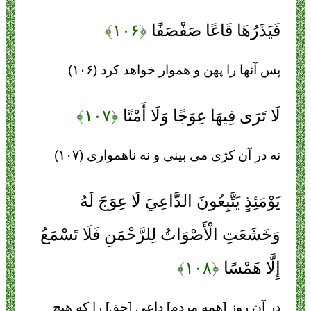
فَيَذَرُهَا قَاعًا صَفْصَفًا
﴿۱۰۶﴾
پس آنها را پهن و هموار خواهد كرد (۱۰۶)
لَا تَرَى فِيهَا عِوَجًا وَلَا أَمْتًا
﴿۱۰۷﴾
نه در آن كژى مى ‏بينى و نه ناهموارى (۱۰۷)
يَوْمَئِذٍ يَتَّبِعُونَ الدَّاعِيَ لَا عِوَجَ لَهُ
وَخَشَعَتِ الْأَصْوَاتُ لِلرَّحْمَنِ فَلَا تَسْمَعُ
إِلَّا هَمْسًا
﴿۱۰۸﴾
در آن روز [همه مردم] داعى [حق] را كه هيچ