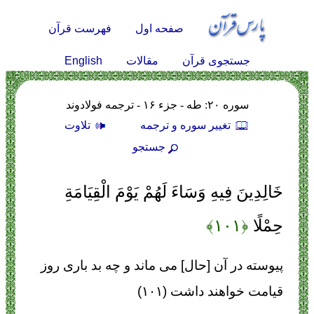
صفحه اول
فهرست قرآن
English
جستجوی قرآن
مقالات
سوره ۲۰: طه - جزء ۱۶ - ترجمه فولادوند
تغيير سوره و ترجمه
تلاوت
جستجو
خَالِدِينَ فِيهِ وَسَاءَ لَهُمْ يَوْمَ الْقِيَامَةِ
حِمْلًا
﴿۱۰۱﴾
پيوسته در آن [حال] مى‏ ماند و چه بد بارى روز
قيامت‏ خواهند داشت (۱۰۱)