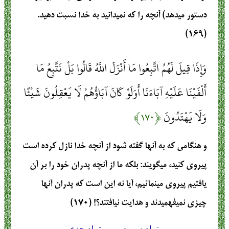
دستور مي‏دهد) آنچه را كه نمي‏دانيد به خدا نسبت دهيد.
(۱۶۹)
وَإِذَا قِيلَ لَهُمُ اتَّبِعُوا مَا أَنْزَلَ اللَّهُ قَالُوا بَلْ نَتَّبِعُ مَا
أَلْفَيْنَا عَلَيْهِ آبَاءَنَا أَوَلَوْ كَانَ آبَاؤُهُمْ لَا يَعْقِلُونَ شَيْئًا
وَلَا يَهْتَدُونَ
﴿۱۷۰﴾
و هنگامي كه به آنها گفته شود از آنچه خدا نازل كرده است
پيروي كنيد، مي‏گويند: بلكه ما از آنچه پدران خود را بر آن
يافتيم پيروي مي‏نمائيم، آيا نه اين است كه پدران آنها
چيزي نمي‏فهميدند و هدايت نيافتند؟! (۱۷۰)
تمام سوره
تمام جزء