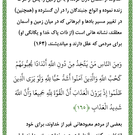
زنده نموده و انواع جنبندگان را در آن گسترده و (همچنين)
در تغيير مسير بادها و ابرهائي كه در ميان زمين و آسمان
معلقند، نشانه‏ هائي است (از ذات پاك خدا و يگانگي او)
براي مردمي كه عقل دارند و مي‏انديشند. (۱۶۴)
وَمِنَ النَّاسِ مَنْ يَتَّخِذُ مِنْ دُونِ اللَّهِ أَنْدَادًا يُحِبُّونَهُمْ
كَحُبِّ اللَّهِ وَالَّذِينَ آمَنُوا أَشَدُّ حُبًّا لِلَّهِ وَلَوْ يَرَى الَّذِينَ
ظَلَمُوا إِذْ يَرَوْنَ الْعَذَابَ أَنَّ الْقُوَّةَ لِلَّهِ جَمِيعًا وَأَنَّ اللَّهَ
شَدِيدُ الْعَذَابِ
﴿۱۶۵﴾
بعضي از مردم معبودهائي غير از خداوند، براي خود