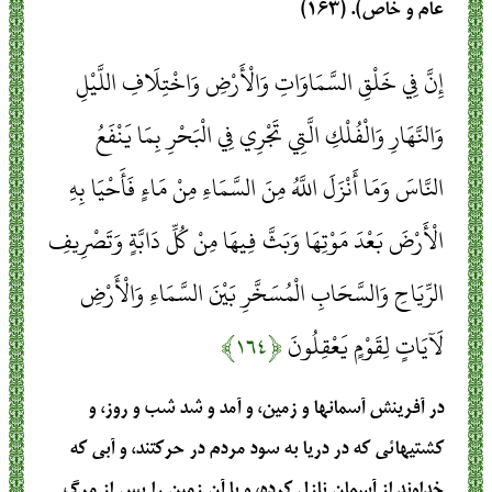
عام و خاص). (۱۶۳)
إِنَّ فِي خَلْقِ السَّمَاوَاتِ وَالْأَرْضِ وَاخْتِلَافِ اللَّيْلِ
وَالنَّهَارِ وَالْفُلْكِ الَّتِي تَجْرِي فِي الْبَحْرِ بِمَا يَنْفَعُ
النَّاسَ وَمَا أَنْزَلَ اللَّهُ مِنَ السَّمَاءِ مِنْ مَاءٍ فَأَحْيَا بِهِ
الْأَرْضَ بَعْدَ مَوْتِهَا وَبَثَّ فِيهَا مِنْ كُلِّ دَابَّةٍ وَتَصْرِيفِ
الرِّيَاحِ وَالسَّحَابِ الْمُسَخَّرِ بَيْنَ السَّمَاءِ وَالْأَرْضِ
لَآيَاتٍ لِقَوْمٍ يَعْقِلُونَ
﴿۱۶۴﴾
در آفرينش آسمانها و زمين، و آمد و شد شب و روز، و
كشتيهائي كه در دريا به سود مردم در حركتند، و آبي كه
خداوند از آسمان نازل كرده، و با آن زمين را پس از مرگ