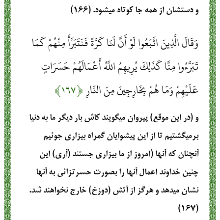
و دستشان از همه جا كوتاه مي‏شود. (۱۶۶)
وَقَالَ الَّذِينَ اتَّبَعُوا لَوْ أَنَّ لَنَا كَرَّةً فَنَتَبَرَّأَ مِنْهُمْ كَمَا
تَبَرَّءُوا مِنَّا كَذَلِكَ يُرِيهِمُ اللَّهُ أَعْمَالَهُمْ حَسَرَاتٍ
عَلَيْهِمْ وَمَا هُمْ بِخَارِجِينَ مِنَ النَّارِ
﴿۱۶۷﴾
و (در اين موقع) پيروان مي‏گويند كاش بار ديگر ما به دنيا
برميگشتيم تا از اين پيشوايان گمراه بيزاري جوئيم
آنچنان كه آنها (امروز از ما بيزاري جستند (آري) اين
چنين خداوند اعمال آنها را بصورت حسرتزائي به آنها
نشان مي‏دهد و هرگز از آتش (دوزخ) خارج نخواهند شد.
(۱۶۷)