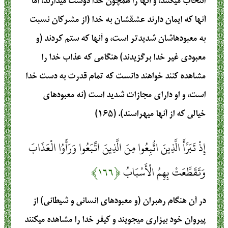
انتخاب مي‏كنند، و آنها را همچون خدا دوست مي‏دارند، اما
آنها كه ايمان دارند عشقشان به خدا (از مشركان نسبت
به معبودهاشان شديدتر است، و آنها كه ستم كردند (و
معبودي غير خدا برگزيدند) هنگامي كه عذاب خدا را
مشاهده كنند خواهند دانست كه تمام قدرت به دست خدا
است، و او داراي مجازات شديد است (نه معبودهاي
خيالي كه از آنها مي‏هراسند). (۱۶۵)
إِذْ تَبَرَّأَ الَّذِينَ اتُّبِعُوا مِنَ الَّذِينَ اتَّبَعُوا وَرَأَوُا الْعَذَابَ
وَتَقَطَّعَتْ بِهِمُ الْأَسْبَابُ
﴿۱۶۶﴾
در آن هنگام رهبران (و معبودهاي انساني و شيطاني) از
پيروان خود بيزاري مي‏جويند و كيفر خدا را مشاهده مي‏كنند