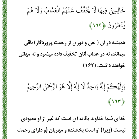
خَالِدِينَ فِيهَا لَا يُخَفَّفُ عَنْهُمُ الْعَذَابُ وَلَا هُمْ
يُنْظَرُونَ
﴿۱۶۲﴾
هميشه در آن ( لعن و دوري از رحمت پروردگار) باقي
مي‏مانند، نه در عذاب آنان تخفيف داده مي‏شود و نه مهلتي
خواهند داشت. (۱۶۲)
وَإِلَهُكُمْ إِلَهٌ وَاحِدٌ لَا إِلَهَ إِلَّا هُوَ الرَّحْمَنُ الرَّحِيمُ
﴿۱۶۳﴾
خداي شما خداوند يگانه‏ اي است كه غير از او معبودي
نيست (زيرا) او است بخشنده و مهربان (و داراي رحمت