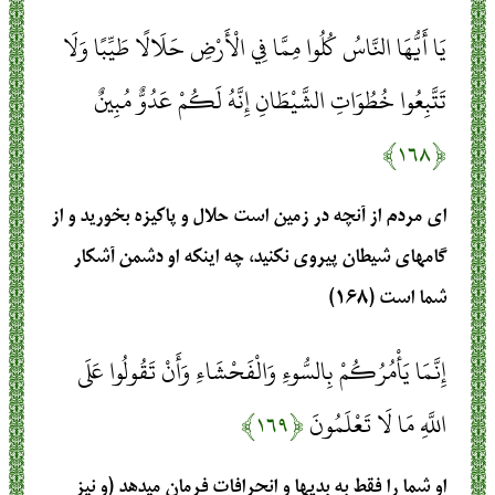
يَا أَيُّهَا النَّاسُ كُلُوا مِمَّا فِي الْأَرْضِ حَلَالًا طَيِّبًا وَلَا
تَتَّبِعُوا خُطُوَاتِ الشَّيْطَانِ إِنَّهُ لَكُمْ عَدُوٌّ مُبِينٌ
﴿۱۶۸﴾
اي مردم از آنچه در زمين است حلال و پاكيزه بخوريد و از
گامهاي شيطان پيروي نكنيد، چه اينكه او دشمن آشكار
شما است (۱۶۸)
إِنَّمَا يَأْمُرُكُمْ بِالسُّوءِ وَالْفَحْشَاءِ وَأَنْ تَقُولُوا عَلَى
اللَّهِ مَا لَا تَعْلَمُونَ
﴿۱۶۹﴾
او شما را فقط به بديها و انحرافات فرمان مي‏دهد (و نيز