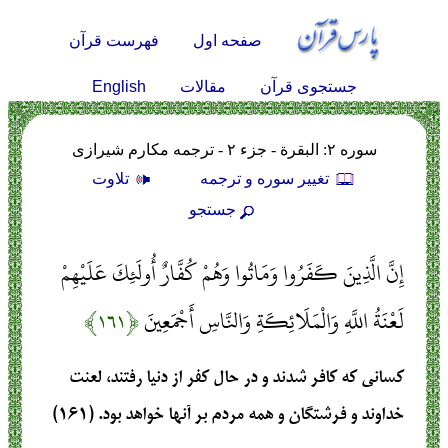
صفحه اول
فهرست قرآن
English
جستجوی قرآن
مقالات
سوره ۲: البقرة - جزء ۲ - ترجمه مکارم شیرازی
تغيير سوره و ترجمه
تلاوت
جستجو
إِنَّ الَّذِينَ كَفَرُوا وَمَاتُوا وَهُمْ كُفَّارٌ أُولَئِكَ عَلَيْهِمْ
لَعْنَةُ اللَّهِ وَالْمَلَائِكَةِ وَالنَّاسِ أَجْمَعِينَ
﴿۱۶۱﴾
كساني كه كافر شدند و در حال كفر از دنيا رفتند، لعنت
خداوند و فرشتگان و همه مردم بر آنها خواهد بود. (۱۶۱)