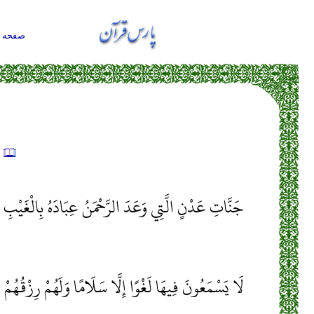
صفحه ا
ت
جَنَّاتِ عَدْنٍ الَّتِي وَعَدَ الرَّحْمَنُ عِبَادَهُ بِالْغَيْبِ إِنّ
لَا يَسْمَعُونَ فِيهَا لَغْوًا إِلَّا سَلَامًا وَلَهُمْ رِزْقُهُم