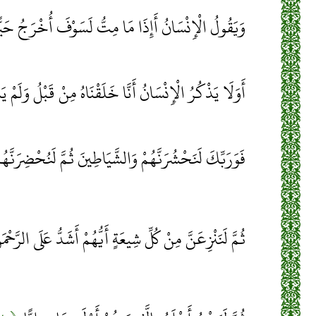
وَيَقُولُ الْإِنْسَانُ أَإِذَا مَا مِتُّ لَسَوْفَ أُخْرَجُ حَيّ
أَوَلَا يَذْكُرُ الْإِنْسَانُ أَنَّا خَلَقْنَاهُ مِنْ قَبْلُ وَلَمْ 
فَوَرَبِّكَ لَنَحْشُرَنَّهُمْ وَالشَّيَاطِينَ ثُمَّ لَنُحْضِرَنَّهُ
ثُمَّ لَنَنْزِعَنَّ مِنْ كُلِّ شِيعَةٍ أَيُّهُمْ أَشَدُّ عَلَى الرَّحْمَ