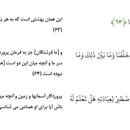
ًا
﴿۶۳﴾
اين همان بهشتى است كه به هر يك ا
(۶۳)
َا خَلْفَنَا وَمَا بَيْنَ ذَلِكَ وَمَا
و [ما فرشتگان] جز به فرمان پرور
سر ما و آنچه ميان اين دو است [ه
نبوده است (۶۴)
طَبِرْ لِعِبَادَتِهِ هَلْ تَعْلَمُ لَهُ
پروردگار آسمانها و زمين و آنچه 
باش آيا براى او همنامى مى ‏شناسى (۵