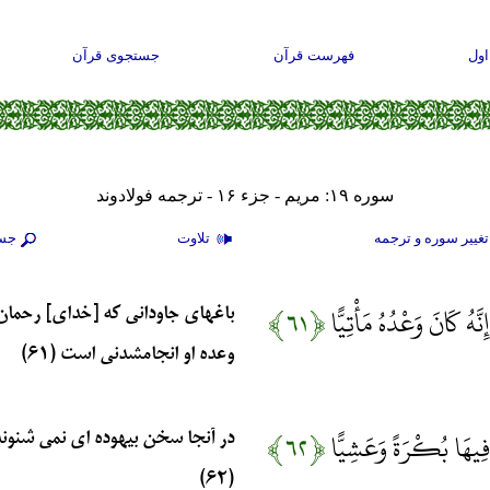
ول
فهرست قرآن
جستجوی قرآن
سوره ۱۹: مريم - جزء ۱۶ - ترجمه فولادوند
غيير سوره و ترجمه
تلاوت
جس
َهُ كَانَ وَعْدُهُ مَأْتِيًّا
﴿۶۱﴾
باغهاى جاودانى كه [خداى] رحمان 
وعده او انجام‏شدنى است (۶۱)
ْ فِيهَا بُكْرَةً وَعَشِيًّا
﴿۶۲﴾
در آنجا سخن بيهوده‏ اى نمى ‏شنون
(۶۲)