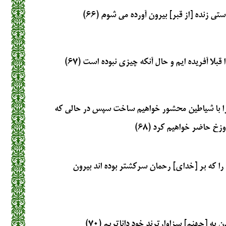
تى زنده [از قبر] بيرون آورده مى ‏شوم (۶۶)
ا قبلا آفريده‏ ايم و حال آنكه چيزى نبوده است (۶۷)
را با شياطين محشور خواهيم ساخت‏ سپس در حالى كه
دوزخ حاضر خواهيم كرد (۶۸)
 را كه بر [خداى] رحمان سركش‏تر بوده‏ اند بيرون
به [جهنم] سزاوارترند خود داناتريم (۷۰)