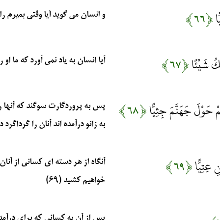
ًا
﴿۶۶﴾
و انسان مى‏ گويد آيا وقتى بميرم راس
يَكُ شَيْئًا
﴿۶۷﴾
آيا انسان به ياد نمى ‏آورد كه ما او ر
مْ حَوْلَ جَهَنَّمَ جِثِيًّا
﴿۶۸﴾
پس به پروردگارت سوگند كه آنها 
به زانو درآمده‏ اند آنان را گرداگرد 
نِ عِتِيًّا
﴿۶۹﴾
آنگاه از هر دسته‏ اى كسانى از آنان
خواهيم كشيد (۶۹)
پس از آن به كسانى كه براى درآمدن 