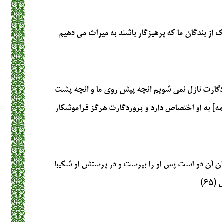
ز بندگان ما كه پرهيزگار باشند به ميراث مى‏ دهيم
دگارت نازل نمى ‏شويم آنچه پيش روى ما و آنچه پشت‏
مه] به او اختصاص دارد و پروردگارت هرگز فراموشكار
ميان آن دو است پس او را بپرست و در پرستش او شكيبا
۶)