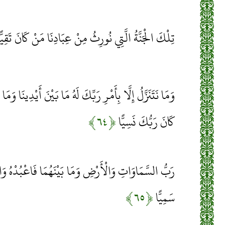
تِلْكَ الْجَنَّةُ الَّتِي نُورِثُ مِنْ عِبَادِنَا مَنْ كَانَ تَقِيّ
وَمَا نَتَنَزَّلُ إِلَّا بِأَمْرِ رَبِّكَ لَهُ مَا بَيْنَ أَيْدِينَا وَم
كَانَ رَبُّكَ نَسِيًّا
﴿۶۴﴾
رَبُّ السَّمَاوَاتِ وَالْأَرْضِ وَمَا بَيْنَهُمَا فَاعْبُدْهُ وَاصْ
سَمِيًّا
﴿۶۵﴾