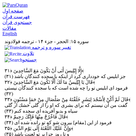
صفحه اول
فهرست قرآن
جستجوی قرآن
مقالات
English
سوره ۱۵: الحجر - جزء ۱۴ - ترجمه فولادوند
تغيير سوره و ترجمه
تلاوت
جستجو
﴿۳۱﴾
إِلَّا إِبْلِيسَ أَبَى أَنْ يَكُونَ مَعَ السَّاجِدِينَ
جز ابليس كه خوددارى كرد از اينكه با سجده‏ كنندگان باشد (۳۱)
﴿۳۲﴾
قَالَ يَا إِبْلِيسُ مَا لَكَ أَلَّا تَكُونَ مَعَ السَّاجِدِينَ
فرمود اى ابليس تو را چه شده است كه با سجده‏ كنندگان نيستى
(۳۲)
﴿۳۳﴾
قَالَ لَمْ أَكُنْ لِأَسْجُدَ لِبَشَرٍ خَلَقْتَهُ مِنْ صَلْصَالٍ مِنْ حَمَإٍ مَسْنُونٍ
گفت من آن نيستم كه براى بشرى كه او را از گلى خشك از گلى
سياه و بدبو آفريده‏ اى سجده كنم (۳۳)
﴿۳۴﴾
قَالَ فَاخْرُجْ مِنْهَا فَإِنَّكَ رَجِيمٌ
فرمود از اين [مقام] بيرون شو كه تو رانده‏ شده‏ اى (۳۴)
﴿۳۵﴾
وَإِنَّ عَلَيْكَ اللَّعْنَةَ إِلَى يَوْمِ الدِّينِ
و تا روز جزا بر تو لعنت باشد (۳۵)