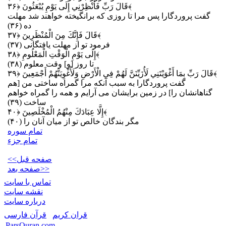
﴿۳۶﴾
قَالَ رَبِّ فَأَنْظِرْنِي إِلَى يَوْمِ يُبْعَثُونَ
گفت پروردگارا پس مرا تا روزى كه برانگيخته خواهند شد مهلت
ده (۳۶)
﴿۳۷﴾
قَالَ فَإِنَّكَ مِنَ الْمُنْظَرِينَ
فرمود تو از مهلت‏ يافتگانى (۳۷)
﴿۳۸﴾
إِلَى يَوْمِ الْوَقْتِ الْمَعْلُومِ
تا روز [و] وقت معلوم (۳۸)
﴿۳۹﴾
قَالَ رَبِّ بِمَا أَغْوَيْتَنِي لَأُزَيِّنَنَّ لَهُمْ فِي الْأَرْضِ وَلَأُغْوِيَنَّهُمْ أَجْمَعِينَ
گفت پروردگارا به سبب آنكه مرا گمراه ساختى من [هم
گناهانشان را] در زمين برايشان مى ‏آرايم و همه را گمراه خواهم
ساخت (۳۹)
﴿۴۰﴾
إِلَّا عِبَادَكَ مِنْهُمُ الْمُخْلَصِينَ
مگر بندگان خالص تو از ميان آنان را (۴۰)
تمام سوره
تمام جزء
<<صفحه قبل
صفحه بعد>>
تماس با سایت
نقشه سايت
درباره سایت
قران کریم
قرآن فارسی
ParsQuran.com