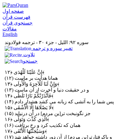
صفحه اول
فهرست قرآن
جستجوی قرآن
مقالات
English
سوره ۹۲: الليل - جزء ۳۰ - ترجمه فولادوند
تغيير سوره و ترجمه
تلاوت
جستجو
﴿۱۲﴾
إِنَّ عَلَيْنَا لَلْهُدَى
همانا هدايت بر ماست (۱۲)
﴿۱۳﴾
وَإِنَّ لَنَا لَلْآخِرَةَ وَالْأُولَى
و در حقيقت دنيا و آخرت از آن ماست (۱۳)
﴿۱۴﴾
فَأَنْذَرْتُكُمْ نَارًا تَلَظَّى
پس شما را به آتشى كه زبانه مى ‏كشد هشدار دادم (۱۴)
﴿۱۵﴾
لَا يَصْلَاهَا إِلَّا الْأَشْقَى
جز نگون‏بخت‏ تر[ين مردم] در آن درنيايد (۱۵)
﴿۱۶﴾
الَّذِي كَذَّبَ وَتَوَلَّى
همان كه تكذيب كرد و رخ برتافت (۱۶)
﴿۱۷﴾
وَسَيُجَنَّبُهَا الْأَتْقَى
و پاك‏رفتارتر[ين مردم] از آن دور داشته خواهد شد (۱۷)