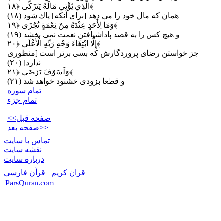
﴿۱۸﴾
الَّذِي يُؤْتِي مَالَهُ يَتَزَكَّى
همان كه مال خود را مى‏ دهد [براى آنكه] پاك شود (۱۸)
﴿۱۹﴾
وَمَا لِأَحَدٍ عِنْدَهُ مِنْ نِعْمَةٍ تُجْزَى
و هيچ كس را به قصد پاداش‏يافتن نعمت نمى ‏بخشد (۱۹)
﴿۲۰﴾
إِلَّا ابْتِغَاءَ وَجْهِ رَبِّهِ الْأَعْلَى
جز خواستن رضاى پروردگارش كه بسى برتر است [منظورى
ندارد] (۲۰)
﴿۲۱﴾
وَلَسَوْفَ يَرْضَى
و قطعا بزودى خشنود خواهد شد (۲۱)
تمام سوره
تمام جزء
<<صفحه قبل
صفحه بعد>>
تماس با سایت
نقشه سايت
درباره سایت
قران کریم
قرآن فارسی
ParsQuran.com