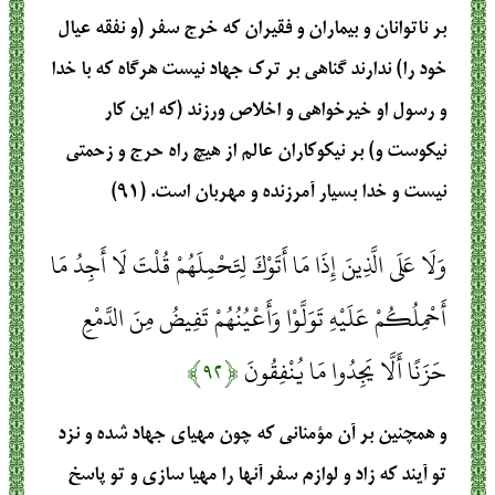
بر ناتوانان و بیماران و فقیران که خرج سفر (و نفقه عیال
خود را) ندارند گناهی بر ترک جهاد نیست هرگاه که با خدا
و رسول او خیرخواهی و اخلاص ورزند (که این کار
نیکوست و) بر نیکوکاران عالم از هیچ راه حرج و زحمتی
نیست و خدا بسیار آمرزنده و مهربان است. (۹۱)
وَلَا عَلَى الَّذِينَ إِذَا مَا أَتَوْكَ لِتَحْمِلَهُمْ قُلْتَ لَا أَجِدُ مَا
أَحْمِلُكُمْ عَلَيْهِ تَوَلَّوْا وَأَعْيُنُهُمْ تَفِيضُ مِنَ الدَّمْعِ
حَزَنًا أَلَّا يَجِدُوا مَا يُنْفِقُونَ
﴿۹۲﴾
و همچنین بر آن مؤمنانی که چون مهیای جهاد شده و نزد
تو آیند که زاد و لوازم سفر آنها را مهیا سازی و تو پاسخ