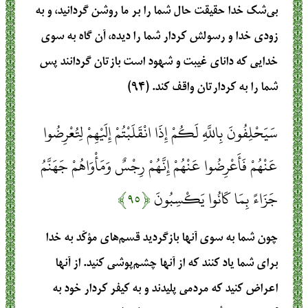
بی‌شک خدا حقیقت حال شما را بر ما روشن گردانید، و به
زودی خدا و رسولش کردار شما را دیده، آن گاه به سوی
خدایی که دانای غیبت و شهود است بازتان گردانند پس
شما را به کردارتان واقف کند. (۹۴)
سَيَحْلِفُونَ بِاللَّهِ لَكُمْ إِذَا انْقَلَبْتُمْ إِلَيْهِمْ لِتُعْرِضُوا
عَنْهُمْ فَأَعْرِضُوا عَنْهُمْ إِنَّهُمْ رِجْسٌ وَمَأْوَاهُمْ جَهَنَّمُ
جَزَاءً بِمَا كَانُوا يَكْسِبُونَ
﴿۹۵﴾
چون شما به سوی آنها بازگردید قسم‌های مؤکّد به خدا
برای شما یاد کنند که از آنها چشم‌پوشی کنید. از آنها
اعراض کنید که مردمی پلیدند و به کیفر کردار خود به