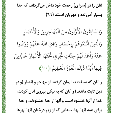
آنان را در (سرای) رحمت خود داخل می‌گرداند، که خدا
بسیار آمرزنده و مهربان است. (۹۹)
وَالسَّابِقُونَ الْأَوَّلُونَ مِنَ الْمُهَاجِرِينَ وَالْأَنْصَارِ
وَالَّذِينَ اتَّبَعُوهُمْ بِإِحْسَانٍ رَضِيَ اللَّهُ عَنْهُمْ وَرَضُوا
عَنْهُ وَأَعَدَّ لَهُمْ جَنَّاتٍ تَجْرِي تَحْتَهَا الْأَنْهَارُ خَالِدِينَ
فِيهَا أَبَدًا ذَلِكَ الْفَوْزُ الْعَظِيمُ
﴿۱۰۰﴾
و آنان که سبقت به ایمان گرفتند از مهاجر و انصار (و در
دین ثابت ماندند) و آنان که به نیکی پیروی آنان کردند،
خدا از آنها خشنود است و آنها از خدا خشنودند، و خدا
برای همه آنها بهشت‌هایی که از زیر درختان آنها نهرها