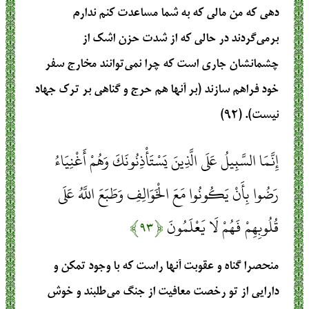
دهی که من مالی که به شما مساعدت کنم ندارم
برمی‌گردند در حالی که از شدت حزن اشک از
چشمانشان جاری است که چرا نمی‌توانند مخارج سفر
خود فراهم سازند (بر آنها هم حرج و گناهی بر ترک جهاد
نیست). (۹۲)
إِنَّمَا السَّبِيلُ عَلَى الَّذِينَ يَسْتَأْذِنُونَكَ وَهُمْ أَغْنِيَاءُ
رَضُوا بِأَنْ يَكُونُوا مَعَ الْخَوَالِفِ وَطَبَعَ اللَّهُ عَلَى
قُلُوبِهِمْ فَهُمْ لَا يَعْلَمُونَ
﴿۹۳﴾
منحصرا گناه و عقوبت آنها راست که با وجود تمکن و
دارایی از تو رخصت معافیت از جنگ می‌طلبند و خوش