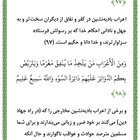
﴿۹۷﴾
اعراب بادیه‌نشین در کفر و نفاق از دیگران سخت‌تر و به
جهل و نادانی احکام خدا که بر رسولش فرستاده
سزاوارترند، و خدا دانا و حکیم است. (۹۷)
وَمِنَ الْأَعْرَابِ مَنْ يَتَّخِذُ مَا يُنْفِقُ مَغْرَمًا وَيَتَرَبَّصُ
بِكُمُ الدَّوَائِرَ عَلَيْهِمْ دَائِرَةُ السَّوْءِ وَاللَّهُ سَمِيعٌ عَلِيمٌ
﴿۹۸﴾
و برخی از اعراب بادیه‌نشین مخارجی را که (در راه جهاد
دین) می‌کنند بر خود ضرر و زیانی می‌پندارند و برای شما
مسلمین مترصد حوادث و عواقب ناگوارند و حال آنکه