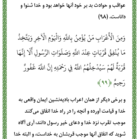
عواقب و حوادث بد بر خود آنها خواهد بود و خدا شنوا و
داناست. (۹۸)
وَمِنَ الْأَعْرَابِ مَنْ يُؤْمِنُ بِاللَّهِ وَالْيَوْمِ الْآخِرِ وَيَتَّخِذُ
مَا يُنْفِقُ قُرُبَاتٍ عِنْدَ اللَّهِ وَصَلَوَاتِ الرَّسُولِ أَلَا إِنَّهَا
قُرْبَةٌ لَهُمْ سَيُدْخِلُهُمُ اللَّهُ فِي رَحْمَتِهِ إِنَّ اللَّهَ غَفُورٌ
رَحِيمٌ
﴿۹۹﴾
و برخی دیگر از همان اعراب بادیه‌نشین ایمان واقعی به
خدا و قیامت آورده و آنچه را در راه خدا انفاق می‌کنند
موجب تقرب نزد خدا و دعای خیر رسول دانند، آری آگاه
شوید که انفاق آنها موجب قربشان به خداست، و البته خدا