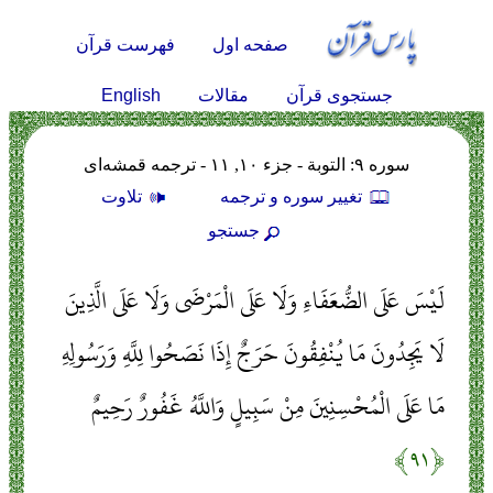
صفحه اول
فهرست قرآن
English
جستجوی قرآن
مقالات
سوره ۹: التوبة - جزء ۱۰, ۱۱ - ترجمه قمشه‌ای
تغيير سوره و ترجمه
تلاوت
جستجو
لَيْسَ عَلَى الضُّعَفَاءِ وَلَا عَلَى الْمَرْضَى وَلَا عَلَى الَّذِينَ
لَا يَجِدُونَ مَا يُنْفِقُونَ حَرَجٌ إِذَا نَصَحُوا لِلَّهِ وَرَسُولِهِ
مَا عَلَى الْمُحْسِنِينَ مِنْ سَبِيلٍ وَاللَّهُ غَفُورٌ رَحِيمٌ
﴿۹۱﴾