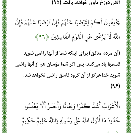
آتش دوزخ مأوی خواهند یافت. (۹۵)
يَحْلِفُونَ لَكُمْ لِتَرْضَوْا عَنْهُمْ فَإِنْ تَرْضَوْا عَنْهُمْ فَإِنَّ
اللَّهَ لَا يَرْضَى عَنِ الْقَوْمِ الْفَاسِقِينَ
﴿۹۶﴾
(آن مردم منافق) برای اینکه شما از آنها راضی شوید
قسمها یاد می‌کنند، پس اگر شما مؤمنان هم از آنها راضی
شوید خدا هرگز از آن گروه فاسق راضی نخواهد شد.
(۹۶)
الْأَعْرَابُ أَشَدُّ كُفْرًا وَنِفَاقًا وَأَجْدَرُ أَلَّا يَعْلَمُوا
حُدُودَ مَا أَنْزَلَ اللَّهُ عَلَى رَسُولِهِ وَاللَّهُ عَلِيمٌ حَكِيمٌ