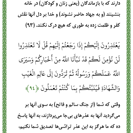
دارند که با بازماندگان (یعنی زنان و کودکان) در خانه
بنشینند (و به جهاد حاضر نشوند) و خدا بر دل آنها نقش
کفر و ظلمت زده به طوری که هیچ درک نکنند. (۹۳)
يَعْتَذِرُونَ إِلَيْكُمْ إِذَا رَجَعْتُمْ إِلَيْهِمْ قُلْ لَا تَعْتَذِرُوا
لَنْ نُؤْمِنَ لَكُمْ قَدْ نَبَّأَنَا اللَّهُ مِنْ أَخْبَارِكُمْ وَسَيَرَى
اللَّهُ عَمَلَكُمْ وَرَسُولُهُ ثُمَّ تُرَدُّونَ إِلَى عَالِمِ الْغَيْبِ
وَالشَّهَادَةِ فَيُنَبِّئُكُمْ بِمَا كُنْتُمْ تَعْمَلُونَ
﴿۹۴﴾
وقتی که شما (از جنگ سالم و فاتح) به سوی آنها بر
می‌گردید آنها به عذرهای بی‌جا می‌پردازند، به آنها پاسخ
ده که ما هرگز به این عذر تراشی‌ها تصدیق شما نکنیم،