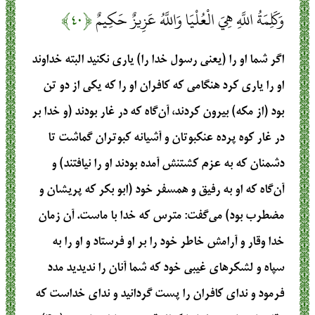
وَكَلِمَةُ اللَّهِ هِيَ الْعُلْيَا وَاللَّهُ عَزِيزٌ حَكِيمٌ
﴿۴۰﴾
اگر شما او را (یعنی رسول خدا را) یاری نکنید البته خداوند
او را یاری کرد هنگامی که کافران او را که یکی از دو تن
بود (از مکه) بیرون کردند، آن‌گاه که در غار بودند (و خدا بر
در غار کوه پرده عنکبوتان و آشیانه کبوتران گماشت تا
دشمنان که به عزم کشتنش آمده بودند او را نیافتند) و
آن‌گاه که او به رفیق و همسفر خود (ابو بکر که پریشان و
مضطرب بود) می‌گفت: مترس که خدا با ماست. آن زمان
خدا وقار و آرامش خاطر خود را بر او فرستاد و او را به
سپاه و لشکرهای غیبی خود که شما آنان را ندیدید مدد
فرمود و ندای کافران را پست گردانید و ندای خداست که