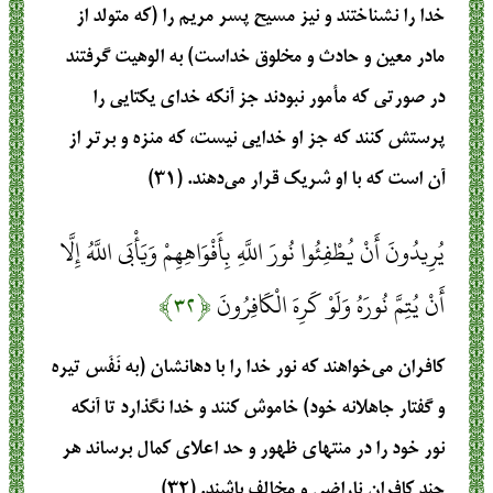
خدا را نشناختند و نیز مسیح پسر مریم را (که متولد از
مادر معین و حادث و مخلوق خداست) به الوهیت گرفتند
در صورتی که مأمور نبودند جز آنکه خدای یکتایی را
پرستش کنند که جز او خدایی نیست، که منزه و برتر از
آن است که با او شریک قرار می‌دهند. (۳۱)
يُرِيدُونَ أَنْ يُطْفِئُوا نُورَ اللَّهِ بِأَفْوَاهِهِمْ وَيَأْبَى اللَّهُ إِلَّا
أَنْ يُتِمَّ نُورَهُ وَلَوْ كَرِهَ الْكَافِرُونَ
﴿۳۲﴾
کافران می‌خواهند که نور خدا را با دهانشان (به نَفَس تیره
و گفتار جاهلانه خود) خاموش کنند و خدا نگذارد تا آنکه
نور خود را در منتهای ظهور و حد اعلای کمال برساند هر
چند کافران ناراضی و مخالف باشند. (۳۲)