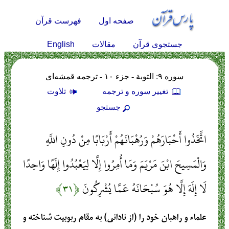
صفحه اول
فهرست قرآن
English
جستجوی قرآن
مقالات
سوره ۹: التوبة - جزء ۱۰ - ترجمه قمشه‌ای
تغيير سوره و ترجمه
تلاوت
جستجو
اتَّخَذُوا أَحْبَارَهُمْ وَرُهْبَانَهُمْ أَرْبَابًا مِنْ دُونِ اللَّهِ
وَالْمَسِيحَ ابْنَ مَرْيَمَ وَمَا أُمِرُوا إِلَّا لِيَعْبُدُوا إِلَهًا وَاحِدًا
لَا إِلَهَ إِلَّا هُوَ سُبْحَانَهُ عَمَّا يُشْرِكُونَ
﴿۳۱﴾
علماء و راهبان خود را (از نادانی) به مقام ربوبیت شناخته و