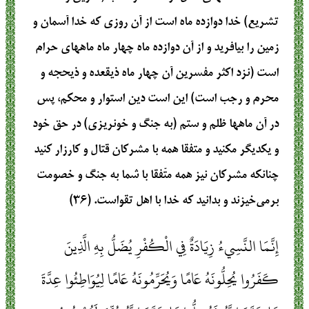
تشریع) خدا دوازده ماه است از آن روزی که خدا آسمان و
زمین را بیافرید و از آن دوازده ماه چهار ماه ماههای حرام
است (نزد اکثر مفسرین آن چهار ماه ذیقعده و ذیحجه و
محرم و رجب است) این است دین استوار و محکم، پس
در آن ماهها ظلم و ستم (به جنگ و خونریزی) در حق خود
و یکدیگر مکنید و متفقا همه با مشرکان قتال و کارزار کنید
چنانکه مشرکان نیز همه متّفقا با شما به جنگ و خصومت
برمی‌خیزند و بدانید که خدا با اهل تقواست. (۳۶)
إِنَّمَا النَّسِيءُ زِيَادَةٌ فِي الْكُفْرِ يُضَلُّ بِهِ الَّذِينَ
كَفَرُوا يُحِلُّونَهُ عَامًا وَيُحَرِّمُونَهُ عَامًا لِيُوَاطِئُوا عِدَّةَ