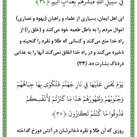
فِي سَبِيلِ اللَّهِ فَبَشِّرْهُمْ بِعَذَابٍ أَلِيمٍ
﴿۳۴﴾
ای اهل ایمان، بسیاری از علماء و راهبان (یهود و نصاری)
اموال مردم را به باطل طعمه خود می‌کنند و (خلق را) از
راه خدا منع می‌کنند و کسانی که طلا و نقره را گنجینه و
ذخیره می‌کنند و در راه خدا انفاق نمی‌کنند آنها را به عذابی
دردناک بشارت ده. (۳۴)
يَوْمَ يُحْمَى عَلَيْهَا فِي نَارِ جَهَنَّمَ فَتُكْوَى بِهَا جِبَاهُهُمْ
وَجُنُوبُهُمْ وَظُهُورُهُمْ هَذَا مَا كَنَزْتُمْ لِأَنْفُسِكُمْ
فَذُوقُوا مَا كُنْتُمْ تَكْنِزُونَ
﴿۳۵﴾
روزی که آن طلا و نقره ذخائرشان در آتش دوزخ گداخته