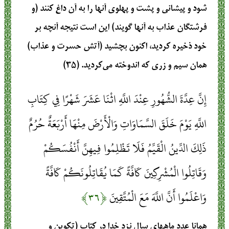
شود و پیشانی و پشت و پهلوی آنها را به آن داغ کنند (و
فرشتگان عذاب به آنها گویند) این است نتیجه آنچه بر
خود ذخیره کردید، اکنون بچشید (آتش حسرت و عذاب)
همان سیم و زری که اندوخته می‌کردید. (۳۵)
إِنَّ عِدَّةَ الشُّهُورِ عِنْدَ اللَّهِ اثْنَا عَشَرَ شَهْرًا فِي كِتَابِ
اللَّهِ يَوْمَ خَلَقَ السَّمَاوَاتِ وَالْأَرْضَ مِنْهَا أَرْبَعَةٌ حُرُمٌ
ذَلِكَ الدِّينُ الْقَيِّمُ فَلَا تَظْلِمُوا فِيهِنَّ أَنْفُسَكُمْ
وَقَاتِلُوا الْمُشْرِكِينَ كَافَّةً كَمَا يُقَاتِلُونَكُمْ كَافَّةً
وَاعْلَمُوا أَنَّ اللَّهَ مَعَ الْمُتَّقِينَ
﴿۳۶﴾
همانا عدد ماههای سال نزد خدا در کتاب (تکوین و