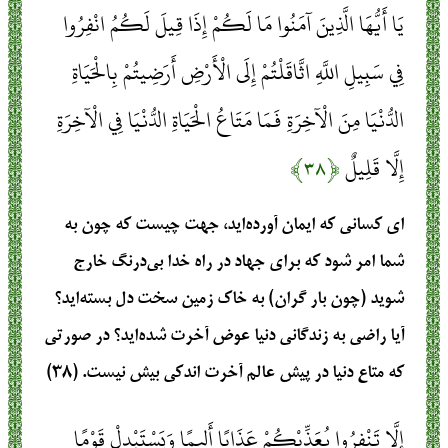
يَا أَيُّهَا الَّذِينَ آمَنُوا مَا لَكُمْ إِذَا قِيلَ لَكُمُ انْفِرُوا
فِي سَبِيلِ اللَّهِ اثَّاقَلْتُمْ إِلَى الْأَرْضِ أَرَضِيتُمْ بِالْحَيَاةِ
الدُّنْيَا مِنَ الْآخِرَةِ فَمَا مَتَاعُ الْحَيَاةِ الدُّنْيَا فِي الْآخِرَةِ
إِلَّا قَلِيلٌ
﴿۳۸﴾
ای کسانی که ایمان آورده‌اید، جهت چیست که چون به
شما امر شود که برای جهاد در راه خدا بی‌درنگ خارج
شوید (چون بار گران) به خاک زمین سخت دل بسته‌اید؟
آیا راضی به زندگانی دنیا عوض آخرت شده‌اید؟ در صورتی
که متاع دنیا در پیش عالم آخرت اندکی بیش نیست. (۳۸)
إِلَّا تَنْفِرُوا يُعَذِّبْكُمْ عَذَابًا أَلِيمًا وَيَسْتَبْدِلْ قَوْمًا