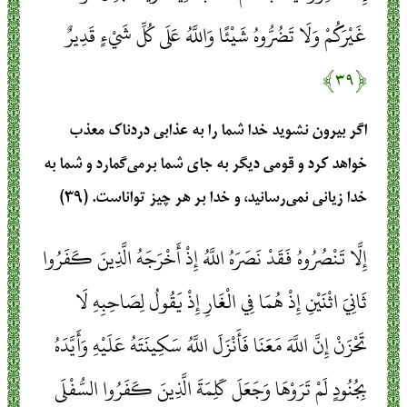
غَيْرَكُمْ وَلَا تَضُرُّوهُ شَيْئًا وَاللَّهُ عَلَى كُلِّ شَيْءٍ قَدِيرٌ
﴿۳۹﴾
اگر بیرون نشوید خدا شما را به عذابی دردناک معذب
خواهد کرد و قومی دیگر به جای شما برمی‌گمارد و شما به
خدا زیانی نمی‌رسانید، و خدا بر هر چیز تواناست. (۳۹)
إِلَّا تَنْصُرُوهُ فَقَدْ نَصَرَهُ اللَّهُ إِذْ أَخْرَجَهُ الَّذِينَ كَفَرُوا
ثَانِيَ اثْنَيْنِ إِذْ هُمَا فِي الْغَارِ إِذْ يَقُولُ لِصَاحِبِهِ لَا
تَحْزَنْ إِنَّ اللَّهَ مَعَنَا فَأَنْزَلَ اللَّهُ سَكِينَتَهُ عَلَيْهِ وَأَيَّدَهُ
بِجُنُودٍ لَمْ تَرَوْهَا وَجَعَلَ كَلِمَةَ الَّذِينَ كَفَرُوا السُّفْلَى