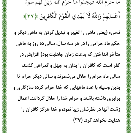
مَا حَرَّمَ اللَّهُ فَيُحِلُّوا مَا حَرَّمَ اللَّهُ زُيِّنَ لَهُمْ سُوءُ
أَعْمَالِهِمْ وَاللَّهُ لَا يَهْدِي الْقَوْمَ الْكَافِرِينَ
﴿۳۷﴾
نسی‌ء (یعنی ماهی را تغییر و تبدیل کردن به ماهی دیگر و
حکم ماه حرامی را در هر سه سال، سالی ده روز به ماهی
متأخر انداختن که بدعت زمان جاهلیت بود) افزایش در
کفر است که کافران را بدان به جهل و گمراهی کشند،
سالی ماه حرام را حلال می‌شمرند و سالی دیگر حرام تا
بدین وسیله با عده ماههایی که خدا حرام کرده سازگاری و
برابری داشته باشند و حرام خدا را حلال گردانند. اعمال
زشت آنها در نظرشان زیبا نمود، و خدا هرگز کافران را
هدایت نخواهد کرد. (۳۷)