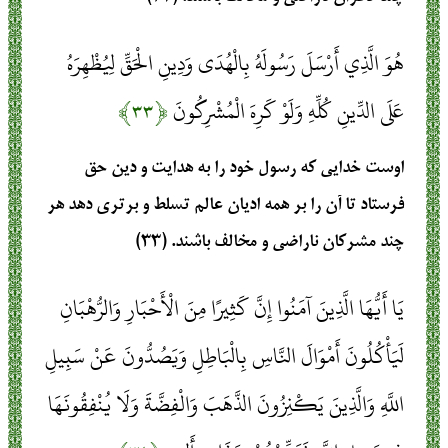
هُوَ الَّذِي أَرْسَلَ رَسُولَهُ بِالْهُدَى وَدِينِ الْحَقِّ لِيُظْهِرَهُ
عَلَى الدِّينِ كُلِّهِ وَلَوْ كَرِهَ الْمُشْرِكُونَ
﴿۳۳﴾
اوست خدایی که رسول خود را به هدایت و دین حق
فرستاد تا آن را بر همه ادیان عالم تسلط و برتری دهد هر
چند مشرکان ناراضی و مخالف باشند. (۳۳)
يَا أَيُّهَا الَّذِينَ آمَنُوا إِنَّ كَثِيرًا مِنَ الْأَحْبَارِ وَالرُّهْبَانِ
لَيَأْكُلُونَ أَمْوَالَ النَّاسِ بِالْبَاطِلِ وَيَصُدُّونَ عَنْ سَبِيلِ
اللَّهِ وَالَّذِينَ يَكْنِزُونَ الذَّهَبَ وَالْفِضَّةَ وَلَا يُنْفِقُونَهَا