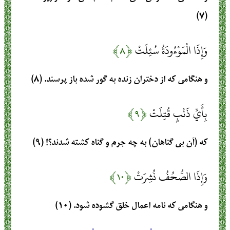
(۷)
وَإِذَا الْمَوْءُودَةُ سُئِلَتْ
﴿۸﴾
و هنگامی که از دختران زنده به گور شده باز پرسند. (۸)
بِأَيِّ ذَنْبٍ قُتِلَتْ
﴿۹﴾
که (آن بی گناهان) به چه جرم و گناه کشته شدند؟! (۹)
وَإِذَا الصُّحُفُ نُشِرَتْ
﴿۱۰﴾
و هنگامی که نامه اعمال خلق گشوده شود. (۱۰)