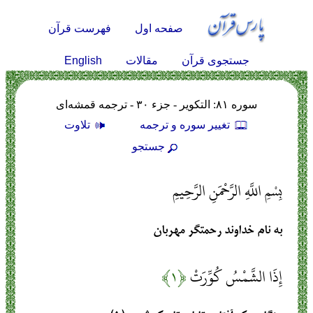
صفحه اول
فهرست قرآن
English
جستجوی قرآن
مقالات
سوره ۸۱: التكوير - جزء ۳۰ - ترجمه قمشه‌ای
تغيير سوره و ترجمه
تلاوت
جستجو
بِسْمِ اللَّهِ الرَّحْمَنِ الرَّحِيمِ
به نام خداوند رحمتگر مهربان
إِذَا الشَّمْسُ كُوِّرَتْ
﴿۱﴾