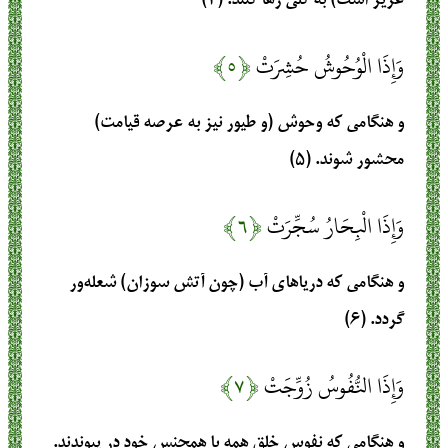
عزیز است) به کلی رها کنند. (۴)
وَإِذَا الْوُحُوشُ حُشِرَتْ
﴿۵﴾
و هنگامی که وحوش (و طیور نیز به عرصه قیامت)
محشور شوند. (۵)
وَإِذَا الْبِحَارُ سُجِّرَتْ
﴿۶﴾
و هنگامی که دریاهای آب (چون آتش سوزان) شعله‌ور
گردد. (۶)
وَإِذَا النُّفُوسُ زُوِّجَتْ
﴿۷﴾
و هنگامی که نفوس خلق همه با همجنس خود در پیوندند.