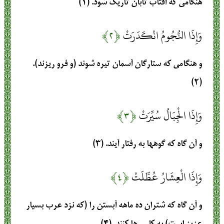
هنگامی که آفتاب تابان تاریک شود. (۱)
وَإِذَا النُّجُومُ انْكَدَرَتْ
﴿۲﴾
و هنگامی که ستارگان آسمان تیره شوند (و فرو ریزند).
(۲)
وَإِذَا الْجِبَالُ سُيِّرَتْ
﴿۳﴾
و آن گاه که گوهها به رفتار آیند. (۳)
وَإِذَا الْعِشَارُ عُطِّلَتْ
﴿۴﴾
و آن گاه که شتران ده ماهه آبستن را (که نزد عرب بسیار