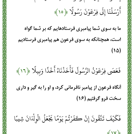
أَرْسَلْنَا إِلَى فِرْعَوْنَ رَسُولًا
﴿۱۵﴾
ما به سوى شما پيامبرى فرستاده‏ايم كه بر شما گواه
است، همچنانكه به سوى فرعون هم پيامبرى فرستاديم‏
(۱۵)
فَعَصَى فِرْعَوْنُ الرَّسُولَ فَأَخَذْنَاهُ أَخْذًا وَبِيلًا
﴿۱۶﴾
آنگاه فرعون از پيامبر نافرمانى كرد، و او را به گير و دارى
سخت فرو گرفتيم‏ (۱۶)
فَكَيْفَ تَتَّقُونَ إِنْ كَفَرْتُمْ يَوْمًا يَجْعَلُ الْوِلْدَانَ شِيبًا
﴿۱۷﴾