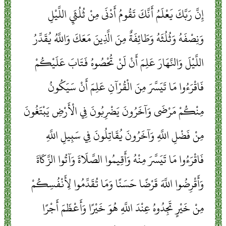
إِنَّ رَبَّكَ يَعْلَمُ أَنَّكَ تَقُومُ أَدْنَى مِنْ ثُلُثَيِ اللَّيْلِ
وَنِصْفَهُ وَثُلُثَهُ وَطَائِفَةٌ مِنَ الَّذِينَ مَعَكَ وَاللَّهُ يُقَدِّرُ
اللَّيْلَ وَالنَّهَارَ عَلِمَ أَنْ لَنْ تُحْصُوهُ فَتَابَ عَلَيْكُمْ
فَاقْرَءُوا مَا تَيَسَّرَ مِنَ الْقُرْآنِ عَلِمَ أَنْ سَيَكُونُ
مِنْكُمْ مَرْضَى وَآخَرُونَ يَضْرِبُونَ فِي الْأَرْضِ يَبْتَغُونَ
مِنْ فَضْلِ اللَّهِ وَآخَرُونَ يُقَاتِلُونَ فِي سَبِيلِ اللَّهِ
فَاقْرَءُوا مَا تَيَسَّرَ مِنْهُ وَأَقِيمُوا الصَّلَاةَ وَآتُوا الزَّكَاةَ
وَأَقْرِضُوا اللَّهَ قَرْضًا حَسَنًا وَمَا تُقَدِّمُوا لِأَنْفُسِكُمْ
مِنْ خَيْرٍ تَجِدُوهُ عِنْدَ اللَّهِ هُوَ خَيْرًا وَأَعْظَمَ أَجْرًا