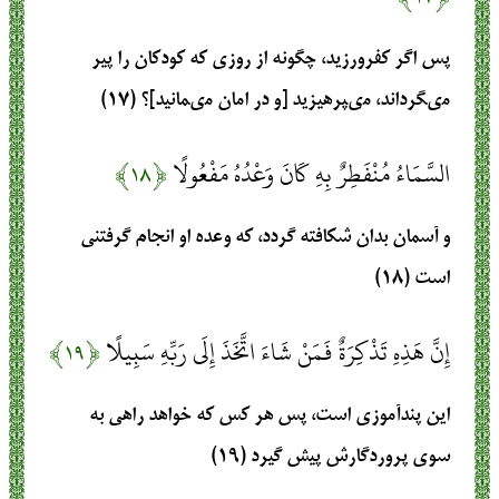
پس اگر كفرورزيد، چگونه از روزى كه كودكان را پير
مى‏گرداند، مى‏پرهيزيد [و در امان مى‏مانيد]؟ (۱۷)
السَّمَاءُ مُنْفَطِرٌ بِهِ كَانَ وَعْدُهُ مَفْعُولًا
﴿۱۸﴾
و آسمان بدان شكافته گردد، كه وعده او انجام گرفتنى
است‏ (۱۸)
إِنَّ هَذِهِ تَذْكِرَةٌ فَمَنْ شَاءَ اتَّخَذَ إِلَى رَبِّهِ سَبِيلًا
﴿۱۹﴾
اين پندآموزى است، پس هر كس كه خواهد راهى به
سوى پروردگارش پيش گيرد (۱۹)