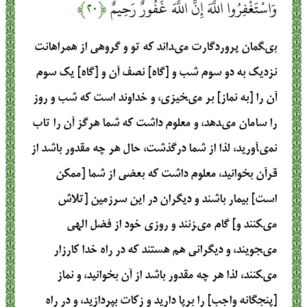
وَاسْتَغْفِرُوا اللَّهَ إِنَّ اللَّهَ غَفُورٌ رَحِيمٌ
﴿۲۰﴾
بى‏گمان پروردگارت مى‏داند كه تو و گروهى از همراهانت
نزديك به دو سوم شب و [گاه‏] نصف آن و [گاه‏] يك سوم
آن را [به نماز] بر مى‏خيزى، و خداوند است كه شب و روز
را سامان مى‏دهد، و معلوم داشت كه شما هرگز آن را تاب
نمى‏آوريد، لذا از شما درگذشت، حال هر چه مقدور باشد از
قرآن بخوانيد، معلوم داشت كه بعضى از شما [ممكن
است‏] بيمار باشند و ديگران در اين سرزمين [تلاش
مى‏كنند و] گام مى‏زنند و روزى خود از فضل الهى
مى‏جويند، و ديگرانى هم هستند كه در راه خدا كارزار
مى‏كنند، لذا هر چه مقدور باشد از آن بخوانيد، و نماز
[پنج‏گانه واجب‏] را برپا داريد و زكات بپردازيد، و در راه