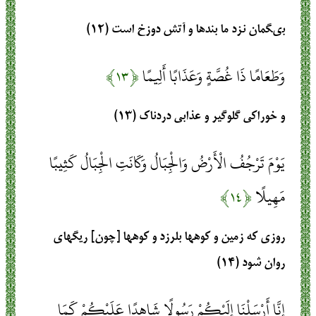
بى‏گمان نزد ما بندها و آتش دوزخ است‏ (۱۲)
وَطَعَامًا ذَا غُصَّةٍ وَعَذَابًا أَلِيمًا
﴿۱۳﴾
و خوراكى گلوگير و عذابى دردناك‏ (۱۳)
يَوْمَ تَرْجُفُ الْأَرْضُ وَالْجِبَالُ وَكَانَتِ الْجِبَالُ كَثِيبًا
مَهِيلًا
﴿۱۴﴾
روزى كه زمين و كوهها بلرزد و كوهها [چون‏] ريگهاى
روان شود (۱۴)
إِنَّا أَرْسَلْنَا إِلَيْكُمْ رَسُولًا شَاهِدًا عَلَيْكُمْ كَمَا