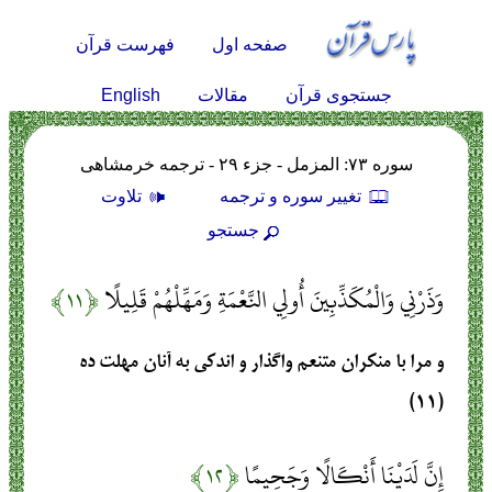
صفحه اول
فهرست قرآن
English
جستجوی قرآن
مقالات
سوره ۷۳: المزمل - جزء ۲۹ - ترجمه خرمشاهی
تغيير سوره و ترجمه
تلاوت
جستجو
وَذَرْنِي وَالْمُكَذِّبِينَ أُولِي النَّعْمَةِ وَمَهِّلْهُمْ قَلِيلًا
﴿۱۱﴾
و مرا با منكران متنعم واگذار و اندكى به آنان مهلت ده‏
(۱۱)
إِنَّ لَدَيْنَا أَنْكَالًا وَجَحِيمًا
﴿۱۲﴾