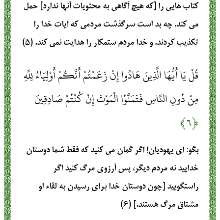
کتاب هایی را [که هیچ آگاهی به محتویات آنها ندارد] حمل
می کند. چه بد است سرگذشت مردمی که آیات خدا را
تکذیب کردند. و خدا مردم ستمکار را هدایت نمی کند. (۵)
قُلْ يَا أَيُّهَا الَّذِينَ هَادُوا إِنْ زَعَمْتُمْ أَنَّكُمْ أَوْلِيَاءُ لِلَّهِ
مِنْ دُونِ النَّاسِ فَتَمَنَّوُا الْمَوْتَ إِنْ كُنْتُمْ صَادِقِينَ
﴿۶﴾
بگو: ای یهودیان! اگر گمان می کنید که فقط شما دوستان
خدایید نه مردم دیگر، پس آرزوی مرگ کنید اگر
راستگویید [چون دوستان خدا برای رسیدن به لقاء او
مشتاق مرگ هستند.] (۶)