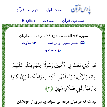
صفحه اول
فهرست قرآن
English
جستجوی قرآن
مقالات
سوره ۶۲: الجمعة - جزء ۲۸ - ترجمه انصاریان
تغيير سوره و ترجمه
تلاوت
جستجو
هُوَ الَّذِي بَعَثَ فِي الْأُمِّيِّينَ رَسُولًا مِنْهُمْ يَتْلُو عَلَيْهِمْ
آيَاتِهِ وَيُزَكِّيهِمْ وَيُعَلِّمُهُمُ الْكِتَابَ وَالْحِكْمَةَ وَإِنْ كَانُوا
مِنْ قَبْلُ لَفِي ضَلَالٍ مُبِينٍ
﴿۲﴾
اوست که در میان مردم بی سواد، پیامبری از خودشان