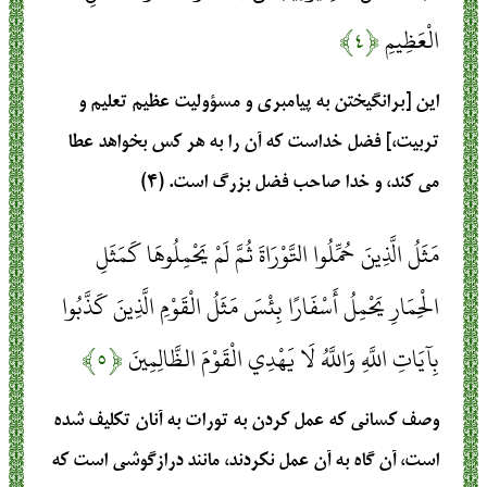
الْعَظِيمِ
﴿۴﴾
این [برانگیختن به پیامبری و مسؤولیت عظیم تعلیم و
تربیت،] فضل خداست که آن را به هر کس بخواهد عطا
می کند، و خدا صاحب فضل بزرگ است. (۴)
مَثَلُ الَّذِينَ حُمِّلُوا التَّوْرَاةَ ثُمَّ لَمْ يَحْمِلُوهَا كَمَثَلِ
الْحِمَارِ يَحْمِلُ أَسْفَارًا بِئْسَ مَثَلُ الْقَوْمِ الَّذِينَ كَذَّبُوا
بِآيَاتِ اللَّهِ وَاللَّهُ لَا يَهْدِي الْقَوْمَ الظَّالِمِينَ
﴿۵﴾
وصف کسانی که عمل کردن به تورات به آنان تکلیف شده
است، آن گاه به آن عمل نکردند، مانند درازگوشی است که