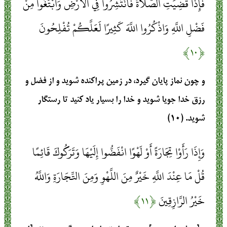
فَإِذَا قُضِيَتِ الصَّلَاةُ فَانْتَشِرُوا فِي الْأَرْضِ وَابْتَغُوا مِنْ
فَضْلِ اللَّهِ وَاذْكُرُوا اللَّهَ كَثِيرًا لَعَلَّكُمْ تُفْلِحُونَ
﴿۱۰﴾
و چون نماز پایان گیرد، در زمین پراکنده شوید و از فضل و
رزق خدا جویا شوید و خدا را بسیار یاد کنید تا رستگار
شوید. (۱۰)
وَإِذَا رَأَوْا تِجَارَةً أَوْ لَهْوًا انْفَضُّوا إِلَيْهَا وَتَرَكُوكَ قَائِمًا
قُلْ مَا عِنْدَ اللَّهِ خَيْرٌ مِنَ اللَّهْوِ وَمِنَ التِّجَارَةِ وَاللَّهُ
خَيْرُ الرَّازِقِينَ
﴿۱۱﴾