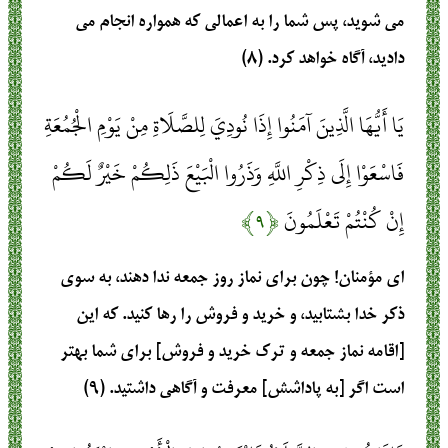
می شوید، پس شما را به اعمالی که همواره انجام می
دادید، آگاه خواهد کرد. (۸)
يَا أَيُّهَا الَّذِينَ آمَنُوا إِذَا نُودِيَ لِلصَّلَاةِ مِنْ يَوْمِ الْجُمُعَةِ
فَاسْعَوْا إِلَى ذِكْرِ اللَّهِ وَذَرُوا الْبَيْعَ ذَلِكُمْ خَيْرٌ لَكُمْ
إِنْ كُنْتُمْ تَعْلَمُونَ
﴿۹﴾
ای مؤمنان! چون برای نماز روز جمعه ندا دهند، به سوی
ذکر خدا بشتابید، و خرید و فروش را رها کنید. که این
[اقامه نماز جمعه و ترک خرید و فروش] برای شما بهتر
است اگر [به پاداشش] معرفت و آگاهی داشتید. (۹)