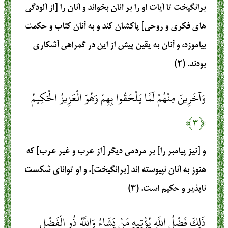
برانگیخت تا آیات او را بر آنان بخواند و آنان را [از آلودگی
های فکری و روحی] پاکشان کند و به آنان کتاب و حکمت
بیاموزد، و آنان به یقین پیش از این در گمراهی آشکاری
بودند. (۲)
وَآخَرِينَ مِنْهُمْ لَمَّا يَلْحَقُوا بِهِمْ وَهُوَ الْعَزِيزُ الْحَكِيمُ
﴿۳﴾
و [نیز پیامبر را] بر مردمی دیگر [از عرب و غیر عرب] که
هنوز به آنان نپیوسته اند [برانگیخت]. و او توانای شکست
ناپذیر و حکیم است. (۳)
ذَلِكَ فَضْلُ اللَّهِ يُؤْتِيهِ مَنْ يَشَاءُ وَاللَّهُ ذُو الْفَضْلِ