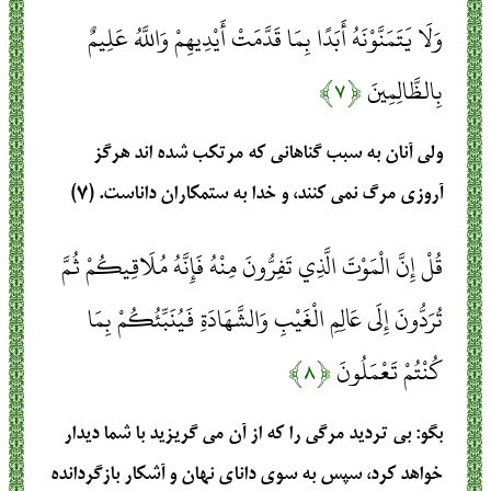
وَلَا يَتَمَنَّوْنَهُ أَبَدًا بِمَا قَدَّمَتْ أَيْدِيهِمْ وَاللَّهُ عَلِيمٌ
بِالظَّالِمِينَ
﴿۷﴾
ولی آنان به سبب گناهانی که مرتکب شده اند هرگز
آروزی مرگ نمی کنند، و خدا به ستمکاران داناست. (۷)
قُلْ إِنَّ الْمَوْتَ الَّذِي تَفِرُّونَ مِنْهُ فَإِنَّهُ مُلَاقِيكُمْ ثُمَّ
تُرَدُّونَ إِلَى عَالِمِ الْغَيْبِ وَالشَّهَادَةِ فَيُنَبِّئُكُمْ بِمَا
كُنْتُمْ تَعْمَلُونَ
﴿۸﴾
بگو: بی تردید مرگی را که از آن می گریزید با شما دیدار
خواهد کرد، سپس به سوی دانای نهان و آشکار بازگردانده