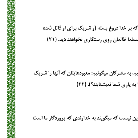
بر خدا دروغ بسته (و شريك براي او قائل شده
سلما ظالمان روي رستگاري نخواهند ديد. (۲۱)
يم، به مشركان ميگوئيم: معبودهايتان كه آنها را شريك
 ياري شما نمي‏شتابند؟). (۲۲)
 نيست كه مي‏گويند به خداوندي كه پروردگار ما است