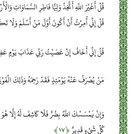
قُلْ أَغَيْرَ اللَّهِ أَتَّخِذُ وَلِيًّا فَاطِرِ السَّمَاوَاتِ وَالْأ
قُلْ إِنِّي أُمِرْتُ أَنْ أَكُونَ أَوَّلَ مَنْ أَسْلَمَ وَلَا تَ
قُلْ إِنِّي أَخَافُ إِنْ عَصَيْتُ رَبِّي عَذَابَ يَوْمٍ عَظ
مَنْ يُصْرَفْ عَنْهُ يَوْمَئِذٍ فَقَدْ رَحِمَهُ وَذَلِكَ الْفَوْز
وَإِنْ يَمْسَسْكَ اللَّهُ بِضُرٍّ فَلَا كَاشِفَ لَهُ إِلَّا هُوَ 
كُلِّ شَيْءٍ قَدِيرٌ
﴿۱۷﴾