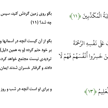
َةُ الْمُكَذِّبِينَ
﴿۱۱﴾
بگو روي زمين گردش كنيد، سپس بنگ
چه شد؟ (۱۱)
 عَلَى نَفْسِهِ الرَّحْمَةَ
بگو از آن كيست آنچه در آسمانها
بر خود حتم كرده (و به همين دليل)
ذِينَ خَسِرُوا أَنْفُسَهُمْ فَهُمْ لَا
ترديدي نيست مجتمع خواهد كرد، ت
دادند و گرفتار خسران شدند ايمان نمي‏
ْعَلِيمُ
﴿۱۳﴾
و براي او است آنچه در شب و روز قرار