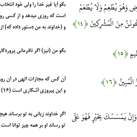
َرْضِ وَهُوَ يُطْعِمُ وَلَا يُطْعَمُ
بگو آيا غير خدا را ولي خود انتخاب 
است كه روزي مي‏دهد و از كسي روز
كُونَنَّ مِنَ الْمُشْرِكِينَ
﴿۱۴﴾
و (خداوند به من دستور داده كه) از 
ِيمٍ
﴿۱۵﴾
بگو من (نيز) اگر نافرماني پروردگار
ُ الْمُبِينُ
﴿۱۶﴾
آن كس كه مجازات الهي در آن روز
و اين پيروزي آشكاري است (۱۶)
وَإِنْ يَمْسَسْكَ بِخَيْرٍ فَهُوَ عَلَى
اگر خداوند زياني به تو برساند هي
تو رساند او بر همه چيز توانا است (