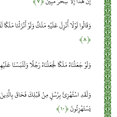
إِنْ هَذَا إِلَّا سِحْرٌ مُبِينٌ
﴿۷﴾
وَقَالُوا لَوْلَا أُنْزِلَ عَلَيْهِ مَلَكٌ وَلَوْ أَنْزَلْنَا مَلَكًا 
﴿۸﴾
وَلَوْ جَعَلْنَاهُ مَلَكًا لَجَعَلْنَاهُ رَجُلًا وَلَلَبَسْنَا عَلَي
وَلَقَدِ اسْتُهْزِئَ بِرُسُلٍ مِنْ قَبْلِكَ فَحَاقَ بِالَّذِينَ 
يَسْتَهْزِئُونَ
﴿۱۰﴾