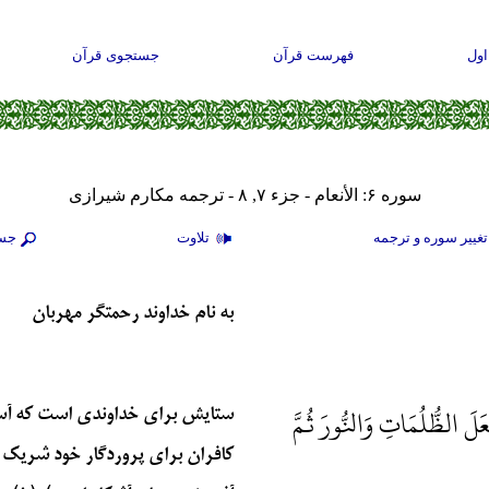
ول
فهرست قرآن
جستجوی قرآن
سوره ۶: الأنعام - جزء ۷, ۸ - ترجمه مکارم شیرازی
غيير سوره و ترجمه
تلاوت
جس
به نام خداوند رحمتگر مهربان
َلَ الظُّلُمَاتِ وَالنُّورَ ثُمَّ
ستايش براي خداوندي است كه آسمانها
كافران براي پروردگار خود شريك و ش