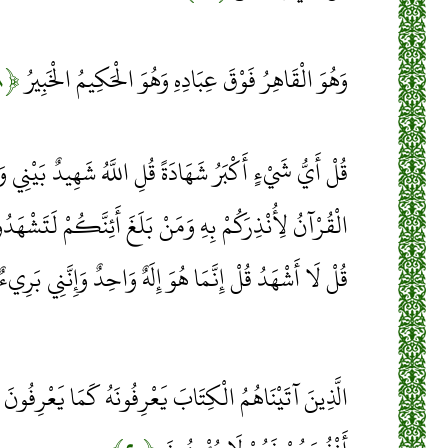
وَهُوَ الْقَاهِرُ فَوْقَ عِبَادِهِ وَهُوَ الْحَكِيمُ الْخَبِيرُ
﴿۱۸﴾
قُلْ أَيُّ شَيْءٍ أَكْبَرُ شَهَادَةً قُلِ اللَّهُ شَهِيدٌ بَيْنِي و
الْقُرْآنُ لِأُنْذِرَكُمْ بِهِ وَمَنْ بَلَغَ أَئِنَّكُمْ لَتَشْهَدُ
قُلْ لَا أَشْهَدُ قُلْ إِنَّمَا هُوَ إِلَهٌ وَاحِدٌ وَإِنَّنِي بَرِي
الَّذِينَ آتَيْنَاهُمُ الْكِتَابَ يَعْرِفُونَهُ كَمَا يَعْرِفُونَ 