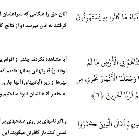
ْبَاءُ مَا كَانُوا بِهِ يَسْتَهْزِئُونَ
آنان حق را هنگامي كه سراغشان آمد
گرفتند به آنان ميرسد (و از نتائج كار 
نَّاهُمْ فِي الْأَرْضِ مَا لَمْ
آيا مشاهده نكردند چقدر از اقوام پ
بودند و) قدرتهائي به آنها داديم كه
وَجَعَلْنَا الْأَنْهَارَ تَجْرِي مِنْ
نهرها از زير (آباديهاي) آنها جاري
هِمْ قَرْنًا آخَرِينَ
﴿۶﴾
به خاطر گناهانشان نابود ساختيم و 
يْدِيهِمْ لَقَالَ الَّذِينَ كَفَرُوا
و اگر نامهاي بر روي صفحهاي بر آنه
لمس كنند باز كافران مي‏گويند اين