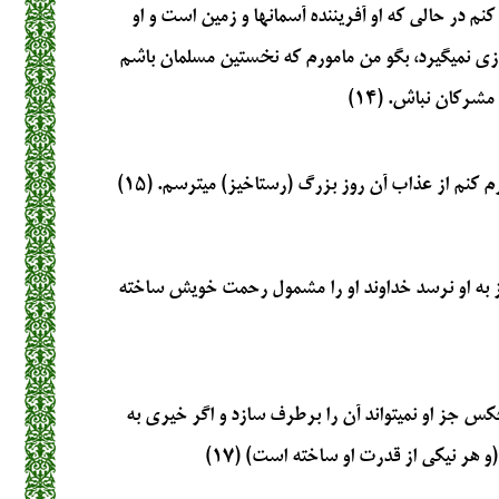
كنم در حالي كه او آفريننده آسمانها و زمين است و او
ي نمي‏گيرد، بگو من مامورم كه نخستين مسلمان باشم
مشركان نباش. (۱۴)
م كنم از عذاب آن روز بزرگ (رستاخيز) ميترسم. (۱۵)
 به او نرسد خداوند او را مشمول رحمت خويش ساخته
چكس جز او نميتواند آن را برطرف سازد و اگر خيري به
و هر نيكي از قدرت او ساخته است) (۱۷)