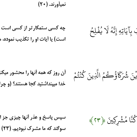
نمي‏آورند. (۲۰)
ِآيَاتِهِ إِنَّهُ لَا يُفْلِحُ
چه كسي ستمكارتر از كسي است كه 
است) يا آيات او را تكذيب نموده، م
أَيْنَ شُرَكَاؤُكُمُ الَّذِينَ كُنْتُمْ
آن روز كه همه آنها را محشور ميكن
خدا مي‏پنداشتيد كجا هستند؟ (و چرا به
َا كُنَّا مُشْرِكِينَ
﴿۲۳﴾
سپس پاسخ و عذر آنها چيزي جز اين
سوگند كه ما مشرك نبوديم. (۲۳)