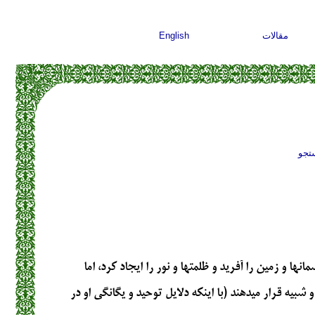
مقالات
English
تجو
 و زمين را آفريد و ظلمتها و نور را ايجاد كرد، اما
بيه قرار مي‏دهند (با اينكه دلايل توحيد و يگانگي او در