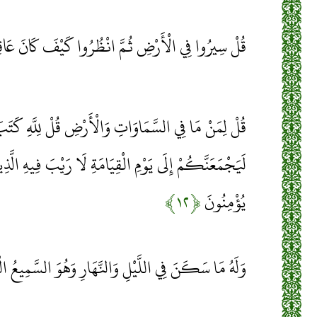
قُلْ سِيرُوا فِي الْأَرْضِ ثُمَّ انْظُرُوا كَيْفَ كَانَ عَاقِب
قُلْ لِمَنْ مَا فِي السَّمَاوَاتِ وَالْأَرْضِ قُلْ لِلَّهِ كَتَبَ
لَيَجْمَعَنَّكُمْ إِلَى يَوْمِ الْقِيَامَةِ لَا رَيْبَ فِيهِ الَّ
يُؤْمِنُونَ
﴿۱۲﴾
وَلَهُ مَا سَكَنَ فِي اللَّيْلِ وَالنَّهَارِ وَهُوَ السَّمِيعُ ال