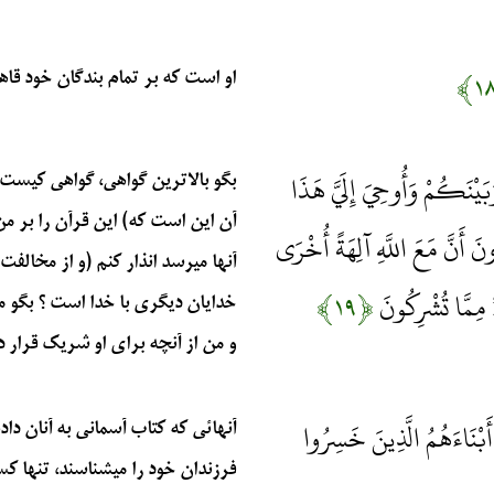
او است كه بر تمام بندگان خود قاهر
َبَيْنَكُمْ وَأُوحِيَ إِلَيَّ هَذَا
بگو بالاترين گواهي، گواهي كيست؟
آن اين است كه) اين قرآن را بر من
ونَ أَنَّ مَعَ اللَّهِ آلِهَةً أُخْرَى
آنها ميرسد انذار كنم (و از مخالفت
ءٌ مِمَّا تُشْرِكُونَ
﴿۱۹﴾
خدايان ديگري با خدا است ؟ بگو م
و من از آنچه براي او شريك قرار داده
أَبْنَاءَهُمُ الَّذِينَ خَسِرُوا
آنهائي كه كتاب آسماني به آنان داده
فرزندان خود را ميشناسند، تنها كسا