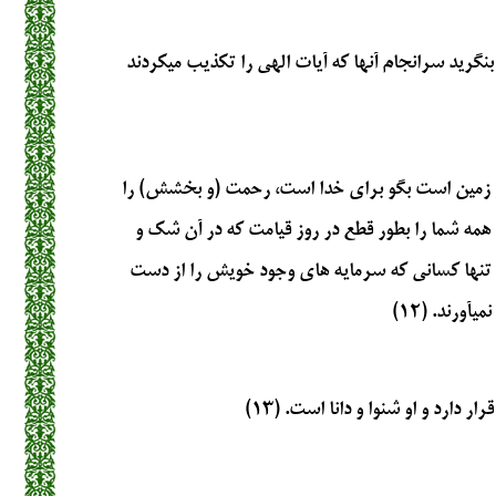
ريد سرانجام آنها كه آيات الهي را تكذيب مي‏كردند
 و زمين است بگو براي خدا است، رحمت (و بخشش) را
 همه شما را بطور قطع در روز قيامت كه در آن شك و
نها كساني كه سرمايه‏ هاي وجود خويش را از دست
آورند. (۱۲)
 دارد و او شنوا و دانا است. (۱۳)