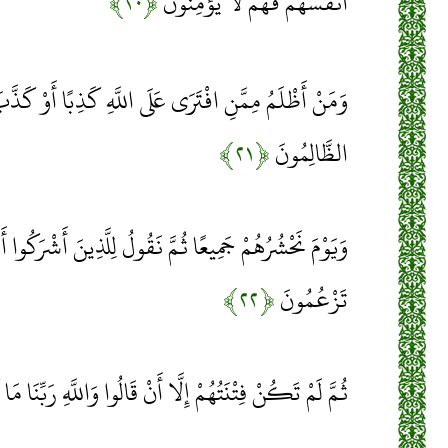
أَنْفُسَهُمْ فَهُمْ لَا يُؤْمِنُونَ
﴿۲۰﴾
وَمَنْ أَظْلَمُ مِمَّنِ افْتَرَى عَلَى اللَّهِ كَذِبًا أَوْ كَذَّبَ ب
الظَّالِمُونَ
﴿۲۱﴾
وَيَوْمَ نَحْشُرُهُمْ جَمِيعًا ثُمَّ نَقُولُ لِلَّذِينَ أَشْرَكُوا 
تَزْعُمُونَ
﴿۲۲﴾
ثُمَّ لَمْ تَكُنْ فِتْنَتُهُمْ إِلَّا أَنْ قَالُوا وَاللَّهِ رَبِّنَا م