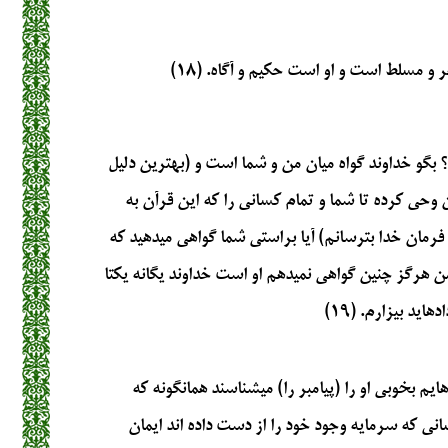
 و مسلط است و او است حكيم و آگاه. (۱۸)
 بگو خداوند گواه ميان من و شما است و (بهترين دليل
 وحي كرده تا شما و تمام كساني را كه اين قرآن به
 فرمان خدا بترسانم) آيا براستي شما گواهي ميدهيد كه
ن هرگز چنين گواهي نميدهم او است خداوند يگانه يكتا
ايد بيزارم. (۱۹)
ايم بخوبي او را (پيامبر را) ميشناسند همانگونه كه
ني كه سرمايه وجود خود را از دست داده‏ اند ايمان