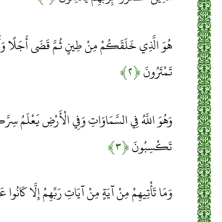
هُوَ الَّذِي خَلَقَكُمْ مِنْ طِينٍ ثُمَّ قَضَى أَجَلًا وَأَجَل
تَمْتَرُونَ
﴿۲﴾
وَهُوَ اللَّهُ فِي السَّمَاوَاتِ وَفِي الْأَرْضِ يَعْلَمُ سِرَّك
تَكْسِبُونَ
﴿۳﴾
وَمَا تَأْتِيهِمْ مِنْ آيَةٍ مِنْ آيَاتِ رَبِّهِمْ إِلَّا كَانُوا 