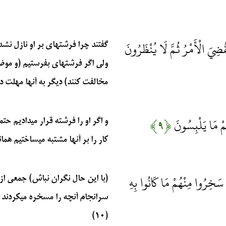
لَقُضِيَ الْأَمْرُ ثُمَّ لَا يُنْظَرُونَ
گفتند چرا فرشتهاي بر او نازل نشد
ولي اگر فرشتهاي بفرستيم (و موضو
مخالفت كنند) ديگر به آنها مهلت دا
ْهِمْ مَا يَلْبِسُونَ
﴿۹﴾
و اگر او را فرشته قرار مي‏داديم حتم
كار را بر آنها مشتبه مي‏ساختيم همانط
سَخِرُوا مِنْهُمْ مَا كَانُوا بِهِ
(با اين حال نگران نباش) جمعي از پي
سرانجام آنچه را مسخره ميكردند دا
(۱۰)