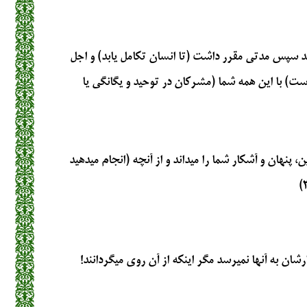
د سپس مدتي مقرر داشت (تا انسان تكامل يابد) و اجل
 است) با اين همه شما (مشركان در توحيد و يگانگي يا
، پنهان و آشكار شما را مي‏داند و از آنچه (انجام مي‏دهيد
رشان به آنها نميرسد مگر اينكه از آن روي ميگردانند!