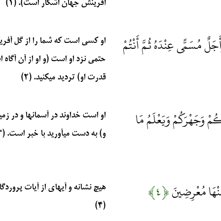
آفرينش جهان آشكار است). (۱)
ٌ مُسَمًّى عِنْدَهُ ثُمَّ أَنْتُمْ
او كسي است كه شما را از گل آفري
حتمي نزد او است (و او از آن آگاه
قدرت او) ترديد مي‏كنيد. (۲)
ُمْ وَجَهْرَكُمْ وَيَعْلَمُ مَا
او است خداوند در آسمانها و در زمين
و) به دست مي‏آوريد با خبر است. (۳)
عَنْهَا مُعْرِضِينَ
﴿۴﴾
هيچ نشانه و آيهاي از آيات پروردگا
(۴)