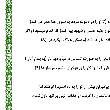
ه (تا او را در دعوت مردم به سوي خدا همراهي كند)
ع جنبه حسي و شهود پيدا كند) كار تمام مي‏شود (و اگر
ده نخواهد شد (و همگي هلاك مي‏گردند). (۸)
ا وي را به صورت انساني در مي‏آورديم باز (به پندار آنان)
ور كه آنها كار را بر ديگران مشتبه مي‏سازند! (۹)
امبران پيش از تو را به باد استهزا گرفتند اما
مانشان را گرفت (و عذاب الهي بر آنها نازل شد).