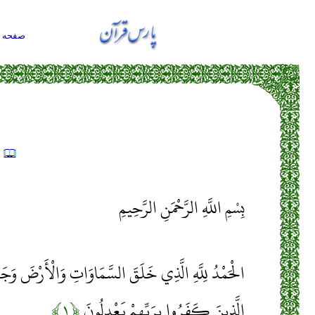
صفحه ا
ت
بِسْمِ اللَّهِ الرَّحْمَنِ الرَّحِيمِ
الْحَمْدُ لِلَّهِ الَّذِي خَلَقَ السَّمَاوَاتِ وَالْأَرْضَ وَجَع
الَّذِينَ كَفَرُوا بِرَبِّهِمْ يَعْدِلُونَ
﴿۱﴾