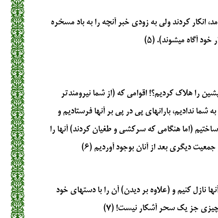
، انكار كردند ولي به زودي خبر آنچه را به باد مسخره
خود آگاه مي‏شوند). (۵)
يشين را هلاك كرديم؟! اقوامي كه (از شما نيرومندتر
 به شما نداديم، بارانهاي پي در پي بر آنها فرستاديم و
 ساختيم (اما هنگامي كه سركشي و طغيان كردند) آنها را
جمعيت ديگري بعد از آنان بوجود آورديم (۶)
ا نازل كنيم و (علاوه بر ديدن) آن را با دستهاي خود
 چيزي جز يك سحر آشكار نيست! (۷)