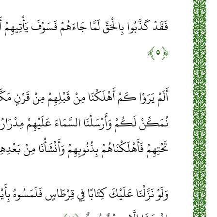
فَقَدْ كَذَّبُوا بِالْحَقِّ لَمَّا جَاءَهُمْ فَسَوْفَ يَأْتِيهِمْ أَن
﴿۵﴾
أَلَمْ يَرَوْا كَمْ أَهْلَكْنَا مِنْ قَبْلِهِمْ مِنْ قَرْنٍ مَكَّ
نُمَكِّنْ لَكُمْ وَأَرْسَلْنَا السَّمَاءَ عَلَيْهِمْ مِدْرَارًا 
تَحْتِهِمْ فَأَهْلَكْنَاهُمْ بِذُنُوبِهِمْ وَأَنْشَأْنَا مِنْ بَعْدِ
وَلَوْ نَزَّلْنَا عَلَيْكَ كِتَابًا فِي قِرْطَاسٍ فَلَمَسُوهُ بِأَ