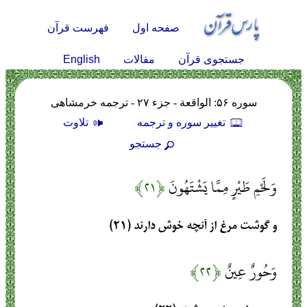
صفحه اول
فهرست قرآن
English
جستجوی قرآن
مقالات
سوره ۵۶: الواقعة - جزء ۲۷ - ترجمه خرمشاهی
تغيير سوره و ترجمه
تلاوت
جستجو
وَلَحْمِ طَيْرٍ مِمَّا يَشْتَهُونَ
﴿۲۱﴾
و گوشت مرغ از آنچه خوش دارند (۲۱)
وَحُورٌ عِينٌ
﴿۲۲﴾