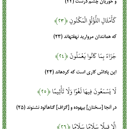
و حوريان چشم درشت‏ (۲۲)
كَأَمْثَالِ اللُّؤْلُؤِ الْمَكْنُونِ
﴿۲۳﴾
كه همانندان مرواريد نهفته‏اند (۲۳)
جَزَاءً بِمَا كَانُوا يَعْمَلُونَ
﴿۲۴﴾
اين پاداش كارى است كه كرده‏اند (۲۴)
لَا يَسْمَعُونَ فِيهَا لَغْوًا وَلَا تَأْثِيمًا
﴿۲۵﴾
در آنجا [سخنان‏] بيهوده و [گزاف‏] گناه‏آلود نشنوند (۲۵)
إِلَّا قِيلًا سَلَامًا سَلَامًا
﴿۲۶﴾