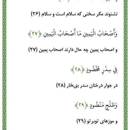
نشنوند مگر سخنى كه سلام است و سلام‏ (۲۶)
وَأَصْحَابُ الْيَمِينِ مَا أَصْحَابُ الْيَمِينِ
﴿۲۷﴾
و اصحاب يمين چه حال دارند اصحاب يمين‏ (۲۷)
فِي سِدْرٍ مَخْضُودٍ
﴿۲۸﴾
در جوار درختان سدر بى‏خار (۲۸)
وَطَلْحٍ مَنْضُودٍ
﴿۲۹﴾
و موزهاى توبرتو (۲۹)