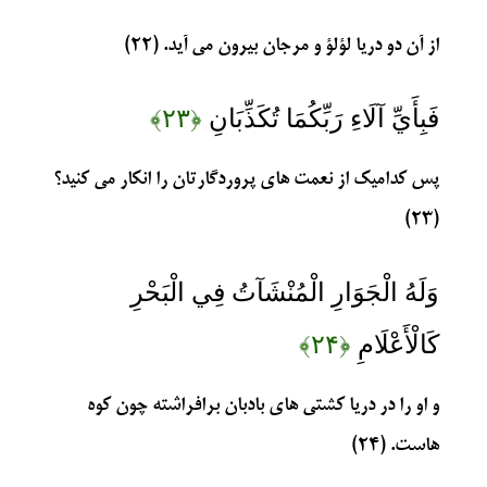
از آن دو دریا لؤلؤ و مرجان بیرون می آید. (۲۲)
فَبِأَيِّ آلَاءِ رَبِّكُمَا تُكَذِّبَانِ
﴿۲۳﴾
پس کدامیک از نعمت های پروردگارتان را انکار می کنید؟
(۲۳)
وَلَهُ الْجَوَارِ الْمُنْشَآتُ فِي الْبَحْرِ
كَالْأَعْلَامِ
﴿۲۴﴾
و او را در دریا کشتی های بادبان برافراشته چون کوه
هاست. (۲۴)