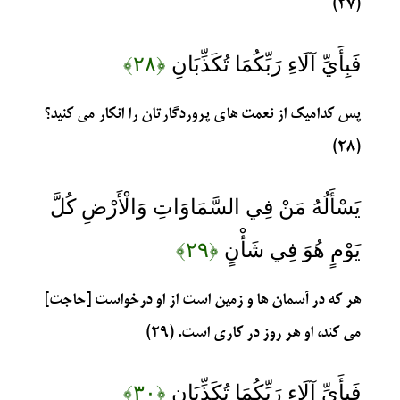
(۲۷)
فَبِأَيِّ آلَاءِ رَبِّكُمَا تُكَذِّبَانِ
﴿۲۸﴾
پس کدامیک از نعمت های پروردگارتان را انکار می کنید؟
(۲۸)
يَسْأَلُهُ مَنْ فِي السَّمَاوَاتِ وَالْأَرْضِ كُلَّ
يَوْمٍ هُوَ فِي شَأْنٍ
﴿۲۹﴾
هر که در آسمان ها و زمین است از او درخواست [حاجت]
می کند، او هر روز در کاری است. (۲۹)
فَبِأَيِّ آلَاءِ رَبِّكُمَا تُكَذِّبَانِ
﴿۳۰﴾