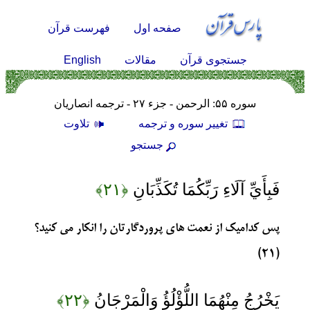
صفحه اول
فهرست قرآن
English
جستجوی قرآن
مقالات
سوره ۵۵: الرحمن - جزء ۲۷ - ترجمه انصاریان
تغيير سوره و ترجمه
تلاوت
جستجو
فَبِأَيِّ آلَاءِ رَبِّكُمَا تُكَذِّبَانِ
﴿۲۱﴾
پس کدامیک از نعمت های پروردگارتان را انکار می کنید؟
(۲۱)
يَخْرُجُ مِنْهُمَا اللُّؤْلُؤُ وَالْمَرْجَانُ
﴿۲۲﴾