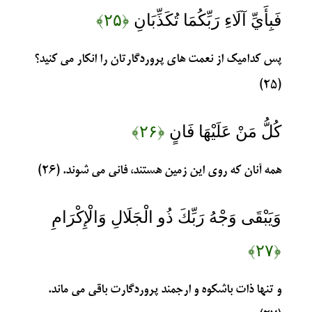
فَبِأَيِّ آلَاءِ رَبِّكُمَا تُكَذِّبَانِ
﴿۲۵﴾
پس کدامیک از نعمت های پروردگارتان را انکار می کنید؟
(۲۵)
كُلُّ مَنْ عَلَيْهَا فَانٍ
﴿۲۶﴾
همه آنان که روی این زمین هستند، فانی می شوند. (۲۶)
وَيَبْقَى وَجْهُ رَبِّكَ ذُو الْجَلَالِ وَالْإِكْرَامِ
﴿۲۷﴾
و تنها ذات باشکوه و ارجمند پروردگارت باقی می ماند.