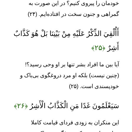
خودمان را پیروی کنیم؟ در این صورت به
گمراهی و جنون سخت در افتاده‌ایم. (۲۴)
أَأُلْقِيَ الذِّكْرُ عَلَيْهِ مِنْ بَيْنِنَا بَلْ هُوَ كَذَّابٌ
أَشِرٌ
﴿۲۵﴾
آیا بین ما افراد بشر تنها بر او وحی رسید؟!
(چنین نیست) بلکه او مرد دروغگوی بی‌باک و
خودپسندی است. (۲۵)
سَيَعْلَمُونَ غَدًا مَنِ الْكَذَّابُ الْأَشِرُ
﴿۲۶﴾
این منکران به زودی فردای قیامت کاملا