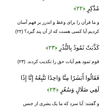
مُدَّكِرٍ
﴿۲۲﴾
و ما قرآن را برای وعظ و اندرز بر فهم آسان
کردیم آیا کسی هست که از آن پند گیرد؟ (۲۲)
كَذَّبَتْ ثَمُودُ بِالنُّذُرِ
﴿۲۳﴾
قوم ثمود هم آیات حق را تکذیب کردند. (۲۳)
فَقَالُوا أَبَشَرًا مِنَّا وَاحِدًا نَتَّبِعُهُ إِنَّا إِذًا
لَفِي ضَلَالٍ وَسُعُرٍ
﴿۲۴﴾
و گفتند: آیا سزد که ما یک بشری از جنس