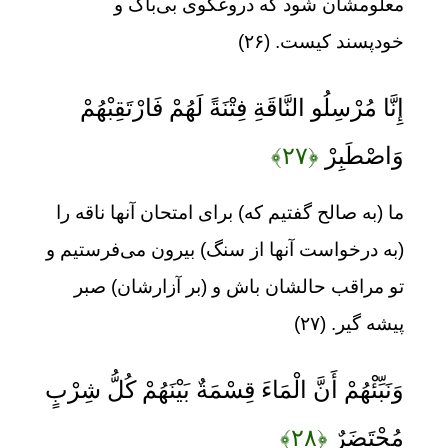
معلومشان شود که دروغگوی بی‌باک و
خودپسند کیست. (۲۶)
إِنَّا مُرْسِلُو النَّاقَةِ فِتْنَةً لَهُمْ فَارْتَقِبْهُمْ
وَاصْطَبِرْ
﴿۲۷﴾
ما (به صالح گفتیم که) برای امتحان آنها ناقه را
(به درخواست آنها از سنگ) بیرون می‌فرستیم و
تو مراقب حالشان باش و (بر آزارشان) صبر
پیشه گیر. (۲۷)
وَنَبِّئْهُمْ أَنَّ الْمَاءَ قِسْمَةٌ بَيْنَهُمْ كُلُّ شِرْبٍ
مُحْتَضَرٌ
﴿۲۸﴾