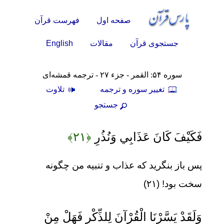
صفحه اول
فهرست قرآن
English
جستجوی قرآن
مقالات
سوره ۵۴: القمر - جزء ۲۷ - ترجمه قمشه‌ای
تغيير سوره و ترجمه
تلاوت
جستجو
فَكَيْفَ كَانَ عَذَابِي وَنُذُرِ
﴿۲۱﴾
پس باز بنگرید که عذاب و تنبیه من چگونه
سخت بود! (۲۱)
وَلَقَدْ يَسَّرْنَا الْقُرْآنَ لِلذِّكْرِ فَهَلْ مِنْ