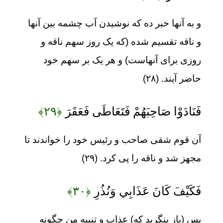
و به آنها خبر ده که نوشیدن آب چشمه بین آنها
و ناقه تقسیم شده (که یک روز سهم ناقه و
روزی برای آنهاست) و هر یک بر سهم خود
حاضر آیند. (۲۸)
فَنَادَوْا صَاحِبَهُمْ فَتَعَاطَى فَعَقَرَ
﴿۲۹﴾
آن قوم شقی صاحب و رئیس خود را خواندند تا
مجهز شد و ناقه را پی کرد. (۲۹)
فَكَيْفَ كَانَ عَذَابِي وَنُذُرِ
﴿۳۰﴾
پس (باز بنگرید که) عذاب و تنبیه من چگونه