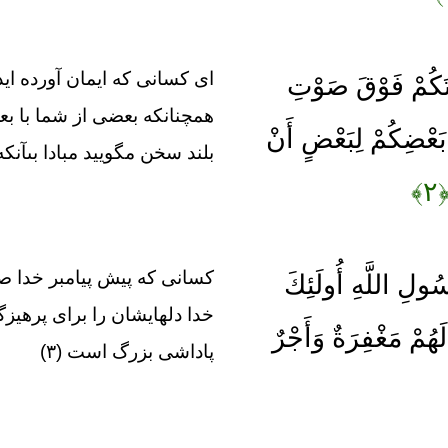
اى كسانى كه ايمان آورده‏ ايد
وَاتَكُمْ فَوْقَ صَوْتِ
همچنانكه بعضى از شما با بع
ِ بَعْضِكُمْ لِبَعْضٍ أَنْ
بلند سخن مگوييد مبادا بى‏آنكه ب
﴿۲
كسانى كه پيش پيامبر خدا ص
سُولِ اللَّهِ أُولَئِكَ
خدا دلهايشان را براى پرهيز
لَهُمْ مَغْفِرَةٌ وَأَجْرٌ
پاداشى بزرگ است (۳)