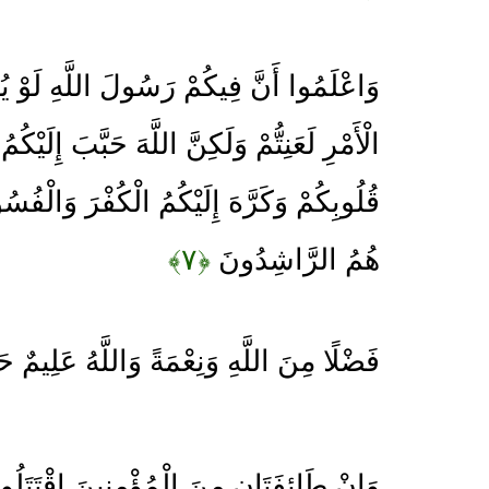
وَاعْلَمُوا أَنَّ فِيكُمْ رَسُولَ اللَّهِ لَوْ 
الْأَمْرِ لَعَنِتُّمْ وَلَكِنَّ اللَّهَ حَبَّبَ إِلَيْكُ
قُلُوبِكُمْ وَكَرَّهَ إِلَيْكُمُ الْكُفْرَ وَالْفُس
هُمُ الرَّاشِدُونَ
﴿۷﴾
فَضْلًا مِنَ اللَّهِ وَنِعْمَةً وَاللَّهُ عَلِيمٌ 
وَإِنْ طَائِفَتَانِ مِنَ الْمُؤْمِنِينَ اقْتَتَلُوا