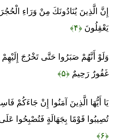
إِنَّ الَّذِينَ يُنَادُونَكَ مِنْ وَرَاءِ الْحُجُرَ
يَعْقِلُونَ
﴿۴﴾
وَلَوْ أَنَّهُمْ صَبَرُوا حَتَّى تَخْرُجَ إِلَيْهِمْ 
غَفُورٌ رَحِيمٌ
﴿۵﴾
يَا أَيُّهَا الَّذِينَ آمَنُوا إِنْ جَاءَكُمْ فَاسِقٌ ب
تُصِيبُوا قَوْمًا بِجَهَالَةٍ فَتُصْبِحُوا عَلَى 
﴿۶﴾