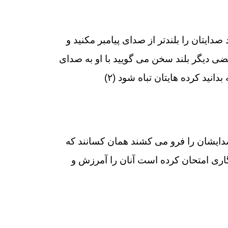
 صدايتان را بلندتر از صداى پيامبر مكنيد و
ضى ديگر بلند سخن مى‏ گوييد با او به صداى
دانيد كرده ‏هايتان تباه شود (۲)
دايشان را فرو مى ‏كشند همان كسانند كه
گارى امتحان كرده است آنان را آمرزش و