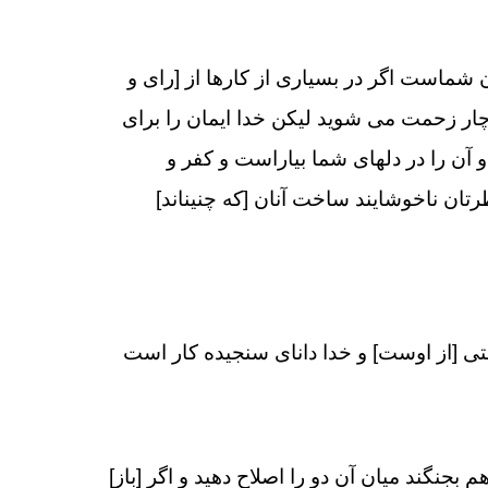
ان شماست اگر در بسيارى از كارها از [راى و
ار زحمت مى ‏شويد ليكن خدا ايمان را براى
 آن را در دلهاى شما بياراست و كفر و
تان ناخوشايند ساخت آنان [كه چنين‏اند]
تى [از اوست] و خدا داناى سنجيده‏ كار است
م بجنگند ميان آن دو را اصلاح دهيد و اگر [باز]