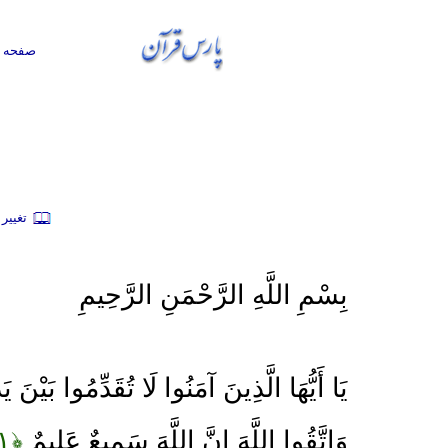
صفحه ا
تغيير
بِسْمِ اللَّهِ الرَّحْمَنِ الرَّحِيمِ
يَا أَيُّهَا الَّذِينَ آمَنُوا لَا تُقَدِّمُوا بَيْنَ 
وَاتَّقُوا اللَّهَ إِنَّ اللَّهَ سَمِيعٌ عَلِيمٌ
﴿۱﴾