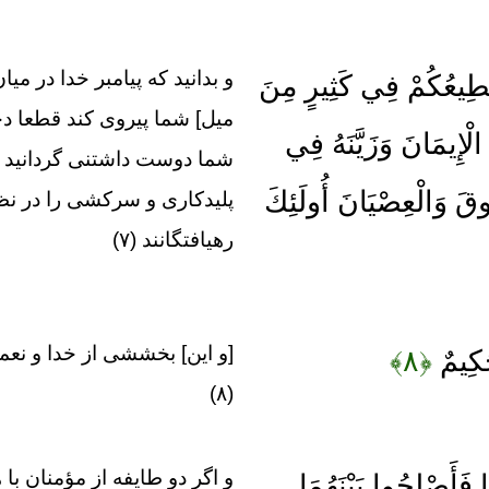
و بدانيد كه پيامبر خدا در مي
يُطِيعُكُمْ فِي كَثِيرٍ مِنَ
ميل] شما پيروى كند قطعا دچ
مُ الْإِيمَانَ وَزَيَّنَهُ فِي
شما دوست‏ داشتنى گردانيد و
ُوقَ وَالْعِصْيَانَ أُولَئِكَ
پليدكارى و سركشى را در نظر
ره‏يافتگانند (۷)
[و اين] بخششى از خدا و نعم
حَكِيمٌ
﴿۸﴾
(۸)
و اگر دو طايفه از مؤمنان با ه
 فَأَصْلِحُوا بَيْنَهُمَا