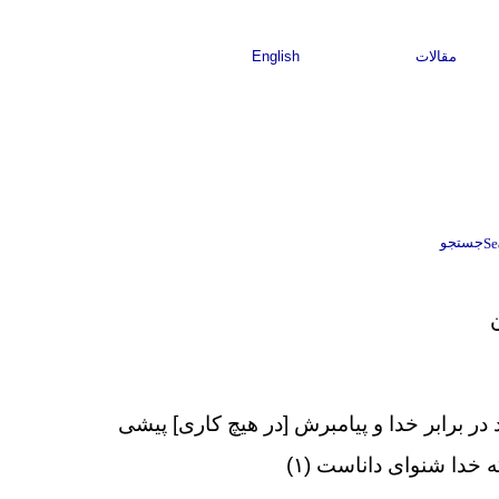
مقالات
English
جستجو
د در برابر خدا و پيامبرش [در هيچ كارى] پيشى
ه خدا شنواى داناست (۱)