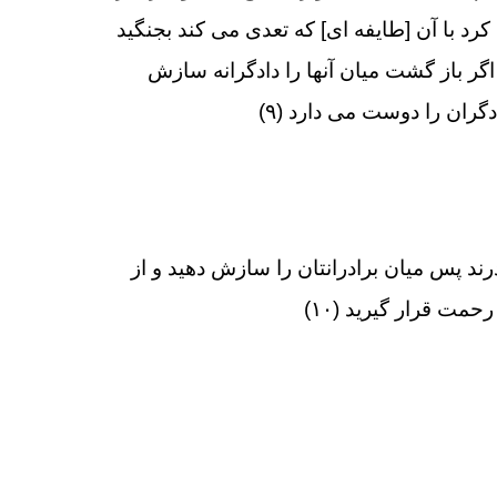
رد با آن [طايفه‏ اى] كه تعدى مى ‏كند بجنگيد
اگر باز گشت ميان آنها را دادگرانه سازش
دگران را دوست مى دارد (۹)
رند پس ميان برادرانتان را سازش دهيد و از
رحمت قرار گيريد (۱۰)