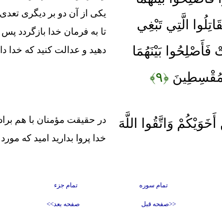
يكى از آن دو بر ديگرى تعدى ك
اتِلُوا الَّتِي تَبْغِي
تا به فرمان خدا بازگردد پس 
 فَأَصْلِحُوا بَيْنَهُمَا
دهيد و عدالت كنيد كه خدا دا
الْمُقْسِطِينَ
﴿۹﴾
در حقيقت مؤمنان با هم براد
أَخَوَيْكُمْ وَاتَّقُوا اللَّهَ
خدا پروا بداريد اميد كه مورد 
تمام سوره
تمام جزء
<<صفحه قبل
صفحه بعد>>