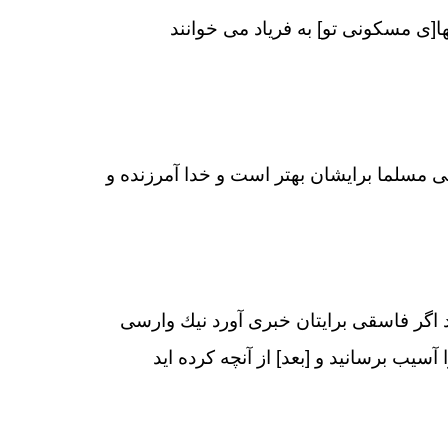
ا[ى مسكونى تو] به فرياد مى‏ خوانند
رآيى مسلما برايشان بهتر است و خدا آمرزنده و
د اگر فاسقى برايتان خبرى آورد نيك وارسى
 آسيب برسانيد و [بعد] از آنچه كرده‏ ايد