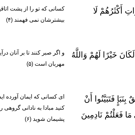
كسانى كه تو را از پشت اتاقه
اتِ أَكْثَرُهُمْ لَا
بيشترشان نمى‏ فهمند (۴)
و اگر صبر كنند تا بر آنان د
لَكَانَ خَيْرًا لَهُمْ وَاللَّهُ
مهربان است (۵)
اى كسانى كه ايمان آورده‏ اي
ِنَبَإٍ فَتَبَيَّنُوا أَنْ
كنيد مبادا به نادانى گروهى را
مَا فَعَلْتُمْ نَادِمِينَ
پشيمان شويد (۶)