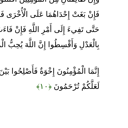
فَإِنْ بَغَتْ إِحْدَاهُمَا عَلَى الْأُخْرَى فَقَ
حَتَّى تَفِيءَ إِلَى أَمْرِ اللَّهِ فَإِنْ فَاءَتْ
بِالْعَدْلِ وَأَقْسِطُوا إِنَّ اللَّهَ يُحِبُّ 
إِنَّمَا الْمُؤْمِنُونَ إِخْوَةٌ فَأَصْلِحُوا بَيْنَ 
لَعَلَّكُمْ تُرْحَمُونَ
﴿۱۰﴾