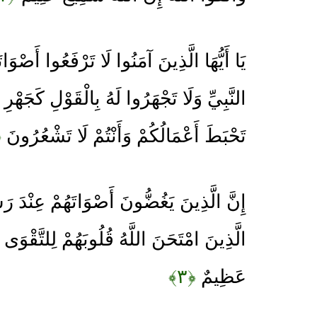
يَا أَيُّهَا الَّذِينَ آمَنُوا لَا تَرْفَعُوا أَصْ
النَّبِيِّ وَلَا تَجْهَرُوا لَهُ بِالْقَوْلِ كَجَهْر
تَحْبَطَ أَعْمَالُكُمْ وَأَنْتُمْ لَا تَشْعُرُونَ
﴾
إِنَّ الَّذِينَ يَغُضُّونَ أَصْوَاتَهُمْ عِنْدَ رَ
الَّذِينَ امْتَحَنَ اللَّهُ قُلُوبَهُمْ لِلتَّقْوَى 
عَظِيمٌ
﴿۳﴾