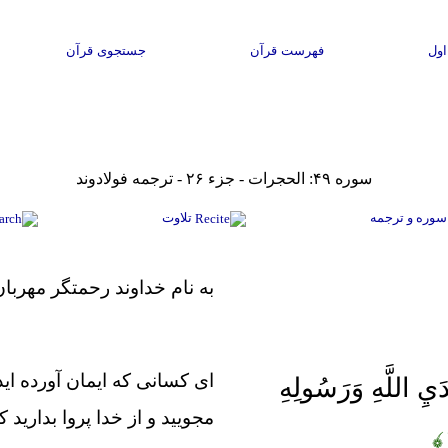
ول
فهرست قرآن
جستجوی قرآن
سوره ۴۹: الحجرات - جزء ۲۶ - ترجمه فولادوند
 سوره و ترجمه
تلاوت
به نام خداوند رحمتگر مهربان
اى كسانى كه ايمان آورده‏ اي
يَدَيِ اللَّهِ وَرَسُولِهِ
مجوييد و از خدا پروا بداريد ك