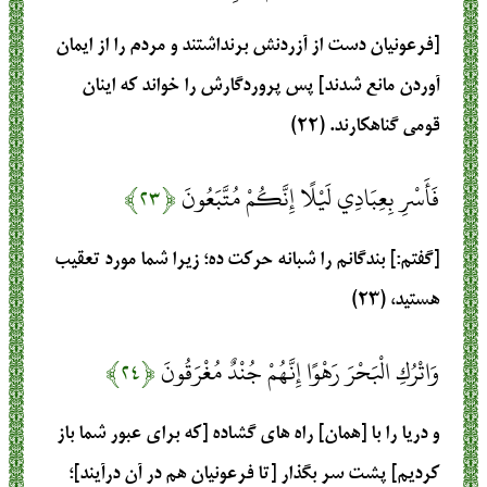
[فرعونیان دست از آزردنش برنداشتند و مردم را از ایمان
آوردن مانع شدند] پس پروردگارش را خواند که اینان
قومی گناهکارند. (۲۲)
فَأَسْرِ بِعِبَادِي لَيْلًا إِنَّكُمْ مُتَّبَعُونَ
﴿۲۳﴾
[گفتم:] بندگانم را شبانه حرکت ده؛ زیرا شما مورد تعقیب
هستید، (۲۳)
وَاتْرُكِ الْبَحْرَ رَهْوًا إِنَّهُمْ جُنْدٌ مُغْرَقُونَ
﴿۲۴﴾
و دریا را با [همان] راه های گشاده [که برای عبور شما باز
کردیم] پشت سر بگذار [تا فرعونیان هم در آن درآیند]؛