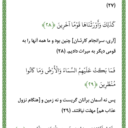
(۲۷)
كَذَلِكَ وَأَوْرَثْنَاهَا قَوْمًا آخَرِينَ
﴿۲۸﴾
[آری، سرانجام کارشان] چنین بود و ما همه آنها را به
قومی دیگر به میراث دادیم. (۲۸)
فَمَا بَكَتْ عَلَيْهِمُ السَّمَاءُ وَالْأَرْضُ وَمَا كَانُوا
مُنْظَرِينَ
﴿۲۹﴾
پس نه آسمان برآنان گریست و نه زمین و [هنگام نزول
عذاب هم] مهلت نیافتند. (۲۹)