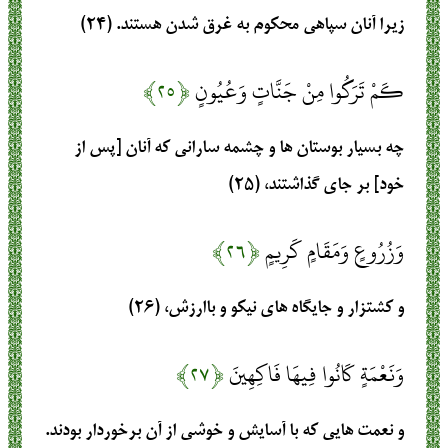
زیرا آنان سپاهی محکوم به غرق شدن هستند. (۲۴)
كَمْ تَرَكُوا مِنْ جَنَّاتٍ وَعُيُونٍ
﴿۲۵﴾
چه بسیار بوستان ها و چشمه سارانی که آنان [پس از
خود] بر جای گذاشتند، (۲۵)
وَزُرُوعٍ وَمَقَامٍ كَرِيمٍ
﴿۲۶﴾
و کشتزار و جایگاه های نیکو و باارزش، (۲۶)
وَنَعْمَةٍ كَانُوا فِيهَا فَاكِهِينَ
﴿۲۷﴾
و نعمت هایی که با آسایش و خوشی از آن برخوردار بودند.