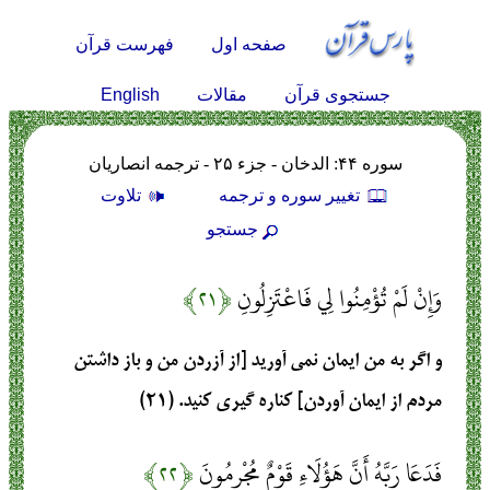
صفحه اول
فهرست قرآن
English
جستجوی قرآن
مقالات
سوره ۴۴: الدخان - جزء ۲۵ - ترجمه انصاریان
تغيير سوره و ترجمه
تلاوت
جستجو
وَإِنْ لَمْ تُؤْمِنُوا لِي فَاعْتَزِلُونِ
﴿۲۱﴾
و اگر به من ایمان نمی آورید [از آزردن من و باز داشتن
مردم از ایمان آوردن] کناره گیری کنید. (۲۱)
فَدَعَا رَبَّهُ أَنَّ هَؤُلَاءِ قَوْمٌ مُجْرِمُونَ
﴿۲۲﴾