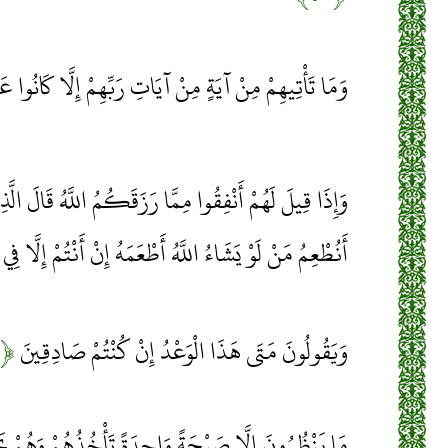
وَمَا تَأْتِيهِمْ مِنْ آيَةٍ مِنْ آيَاتِ رَبِّهِمْ إِلَّا كَانُوا 
وَإِذَا قِيلَ لَهُمْ أَنْفِقُوا مِمَّا رَزَقَكُمُ اللَّهُ قَالَ الّ
أَنُطْعِمُ مَنْ لَوْ يَشَاءُ اللَّهُ أَطْعَمَهُ إِنْ أَنْتُمْ إِلَّا 
وَيَقُولُونَ مَتَى هَذَا الْوَعْدُ إِنْ كُنْتُمْ صَادِقِينَ
﴿۴۸﴾
مَا يَنْظُرُونَ إِلَّا صَيْحَةً وَاحِدَةً تَأْخُذُهُمْ وَهُمْ 