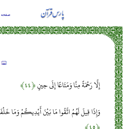
صفحه ا
ت
إِلَّا رَحْمَةً مِنَّا وَمَتَاعًا إِلَى حِينٍ
﴿۴۴﴾
وَإِذَا قِيلَ لَهُمُ اتَّقُوا مَا بَيْنَ أَيْدِيكُمْ وَمَا خَلْ
﴿۴۵﴾