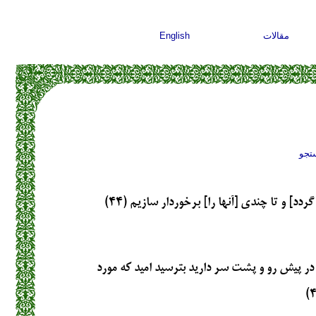
مقالات
English
تجو
دد] و تا چندى [آنها را] برخوردار سازيم (۴۴)
در پيش رو و پشت‏ سر داريد بترسيد اميد كه مورد