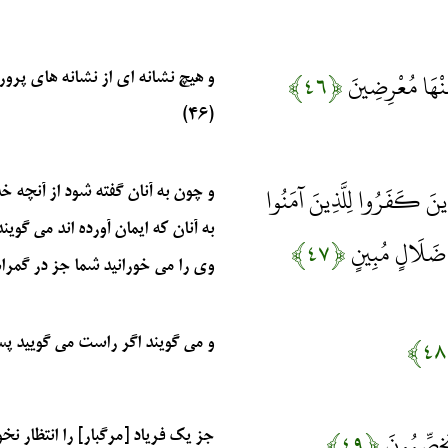
عَنْهَا مُعْرِضِينَ
﴿۴۶﴾
و هيچ نشانه‏ اى از نشانه‏ هاى پرو
(۴۶)
َذِينَ كَفَرُوا لِلَّذِينَ آمَنُوا
و چون به آنان گفته شود از آنچه خد
به آنان كه ايمان آورده‏ اند مى‏ گ
فِي ضَلَالٍ مُبِينٍ
﴿۴۷﴾
وى را مى ‏خورانيد شما جز در گمراه
و مى‏ گويند اگر راست مى‏ گوييد پس
يَخِصِّمُونَ
﴿۴۹﴾
جز يك فرياد [مرگبار] را انتظار ن