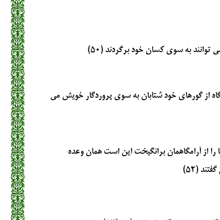
ى‏ توانند به سوى كسان خود برگردند (۵۰)
گاه از گورهاى خود شتابان به سوى پروردگار خويش مى
 را از آرامگاهمان برانگيخت اين است همان وعده
ند (۵۲)