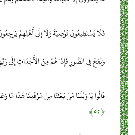
فَلَا يَسْتَطِيعُونَ تَوْصِيَةً وَلَا إِلَى أَهْلِهِمْ يَرْجِعُو
وَنُفِخَ فِي الصُّورِ فَإِذَا هُمْ مِنَ الْأَجْدَاثِ إِلَى رَبِّ
قَالُوا يَا وَيْلَنَا مَنْ بَعَثَنَا مِنْ مَرْقَدِنَا هَذَا مَا وَ
﴿۵۲﴾