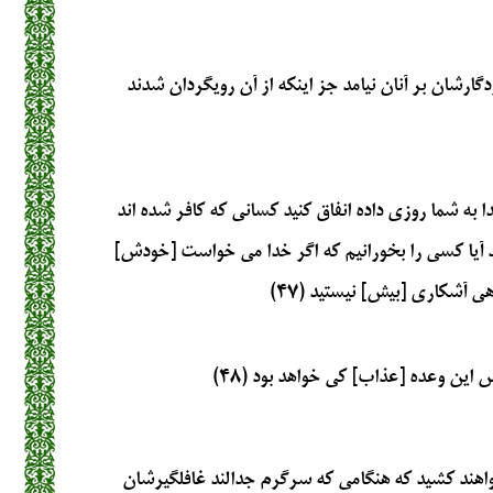
ردگارشان بر آنان نيامد جز اينكه از آن رويگردان شدند
ا به شما روزى داده انفاق كنيد كسانى كه كافر شده‏ اند
ويند آيا كسى را بخورانيم كه اگر خدا مى‏ خواست [خودش]
ى آشكارى [بيش] نيستيد (۴۷)
 اين وعده [عذاب] كى خواهد بود (۴۸)
خواهند كشيد كه هنگامى كه سرگرم جدالند غافلگيرشان