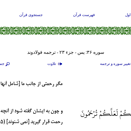
ول
فهرست قرآن
جستجوی قرآن
سوره ۳۶: يس - جزء ۲۳ - ترجمه فولادوند
غيير سوره و ترجمه
تلاوت
جس
مگر رحمتى از جانب ما [شامل آنها گر
فَكُمْ لَعَلَّكُمْ تُرْحَمُونَ
و چون به ايشان گفته شود از آنچه 
رحمت قرار گيريد [نمى ‏شنوند] (۴۵)