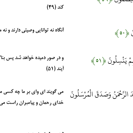
كند (۴۹)
نَ
﴿۵۰﴾
آنگاه نه توانايى وصيتى دارند و نه م
هِمْ يَنْسِلُونَ
﴿۵۱﴾
و در صور دميده خواهد شد پس بنا
‏آيند (۵۱)
عَدَ الرَّحْمَنُ وَصَدَقَ الْمُرْسَلُونَ
مى‏ گويند اى واى بر ما چه كسى ما
خداى رحمان و پيامبران راست مى گفت