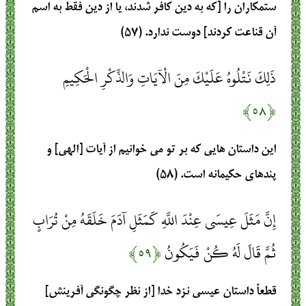
ستمکاران را [که به دین کافر شدند، یا از دین فقط به اسم
آن قناعت کردند] دوست ندارد. (۵۷)
ذَلِكَ نَتْلُوهُ عَلَيْكَ مِنَ الْآيَاتِ وَالذِّكْرِ الْحَكِيمِ
﴿۵۸﴾
این داستان هایی که بر تو می خوانیم از آیات [الهی] و
پندهای حکیمانه است. (۵۸)
إِنَّ مَثَلَ عِيسَى عِنْدَ اللَّهِ كَمَثَلِ آدَمَ خَلَقَهُ مِنْ تُرَابٍ
ثُمَّ قَالَ لَهُ كُنْ فَيَكُونُ
﴿۵۹﴾
قطعاً داستان عیسی نزد خدا [از نظر چگونگی آفرینش]