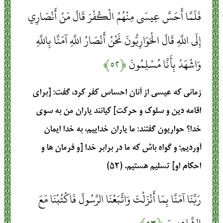
فَلَمَّا أَحَسَّ عِيسَى مِنْهُمُ الْكُفْرَ قَالَ مَنْ أَنْصَارِي
إِلَى اللَّهِ قَالَ الْحَوَارِيُّونَ نَحْنُ أَنْصَارُ اللَّهِ آمَنَّا بِاللَّهِ
وَاشْهَدْ بِأَنَّا مُسْلِمُونَ
﴿۵۲﴾
زمانی که عیسی از آنان احساس کفر کرد، گفت: [برای
اقامه دین و سلوک و حرکت] کیانند یاران من به سوی
خدا؟ حواریون گفتند: ما یاران خداییم، به خدا ایمان
آوردیم؛ و گواه باش که ما در برابر خدا [و فرمان ها و
احکام او] تسلیم هستیم. (۵۲)
رَبَّنَا آمَنَّا بِمَا أَنْزَلْتَ وَاتَّبَعْنَا الرَّسُولَ فَاكْتُبْنَا مَعَ