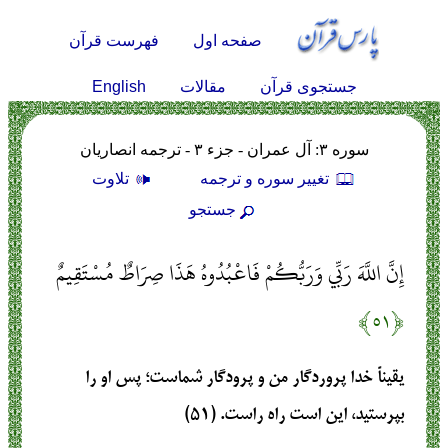
صفحه اول
فهرست قرآن
English
جستجوی قرآن
مقالات
سوره ۳: آل عمران - جزء ۳ - ترجمه انصاریان
تغيير سوره و ترجمه
تلاوت
جستجو
إِنَّ اللَّهَ رَبِّي وَرَبُّكُمْ فَاعْبُدُوهُ هَذَا صِرَاطٌ مُسْتَقِيمٌ
﴿۵۱﴾
یقیناً خدا پروردگار من و پرودگار شماست؛ پس او را
بپرستید، این است راه راست. (۵۱)