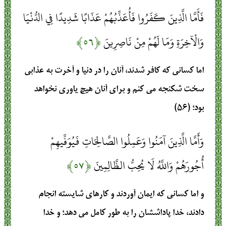
فَأَمَّا الَّذِينَ كَفَرُوا فَأُعَذِّبُهُمْ عَذَابًا شَدِيدًا فِي الدُّنْيَا
وَالْآخِرَةِ وَمَا لَهُمْ مِنْ نَاصِرِينَ
﴿۵۶﴾
اما کسانی که کافر شدند، آنان را در دنیا و آخرت به عذابی
سخت شکنجه می کنم و برای آنان هیچ یاوری نخواهد
بود؛ (۵۶)
وَأَمَّا الَّذِينَ آمَنُوا وَعَمِلُوا الصَّالِحَاتِ فَيُوَفِّيهِمْ
أُجُورَهُمْ وَاللَّهُ لَا يُحِبُّ الظَّالِمِينَ
﴿۵۷﴾
و اما کسانی که ایمان آوردند و کارهای شایسته انجام
دادند، خدا پاداششان را به طور کامل می دهد؛ و خدا