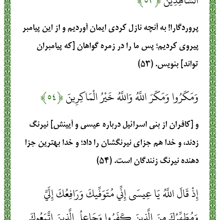
الشَّاهِدِينَ
﴿۵۳﴾
پروردگارا! به آنچه نازل کردی ایمان آوردیم و از این پیامبر
پیروی کردیم؛ پس ما را در زمره گواهان [که پیامبران
تواند] بنویس. (۵۳)
وَمَكَرُوا وَمَكَرَ اللَّهُ وَاللَّهُ خَيْرُ الْمَاكِرِينَ
﴿۵۴﴾
و [کافران از بنی اسرائیل درباره عیسی و آیینش] نیرنگ
زدند، و خدا هم جزای نیرنگشان را داد؛ و خدا بهترین جزا
دهنده نیرنگ زنندگان است. (۵۴)
إِذْ قَالَ اللَّهُ يَا عِيسَى إِنِّي مُتَوَفِّيكَ وَرَافِعُكَ إِلَيَّ
وَمُطَهِّرُكَ مِنَ الَّذِينَ كَفَرُوا وَجَاعِلُ الَّذِينَ اتَّبَعُوكَ