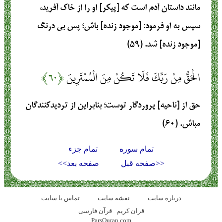
مانند داستان آدم است که [پیکر] او را از خاک آفرید،
سپس به او فرمود: [موجود زنده] باش؛ پس بی درنگ
[موجود زنده] شد. (۵۹)
الْحَقُّ مِنْ رَبِّكَ فَلَا تَكُنْ مِنَ الْمُمْتَرِينَ
﴿۶۰﴾
حق از [ناحیه] پروردگار توست؛ بنابراین از تردیدکنندگان
مباش. (۶۰)
تمام سوره
تمام جزء
<<صفحه قبل
صفحه بعد>>
درباره سایت
نقشه سايت
تماس با سایت
قران کریم
قرآن فارسی
ParsQuran.com