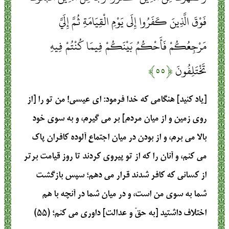
فَوْقَ الَّذِينَ كَفَرُوا إِلَى يَوْمِ الْقِيَامَةِ ثُمَّ إِلَيَّ
مَرْجِعُكُمْ فَأَحْكُمُ بَيْنَكُمْ فِيمَا كُنْتُمْ فِيهِ
تَخْتَلِفُونَ
﴿۵۵﴾
[یاد کنید] هنگامی که خدا فرمود: ای عیسی! من تو را [از
روی زمین و از میان مردم] بر می گیرم، و به سوی خود
بالا می برم، و از بودن در میان اجتماع آلوده کافران پاک
می کنم، و آنان را که از تو پیروی کردند تا روز قیامت برتر
از کسانی که کافر شدند قرار می دهم؛ سپس بازگشت
شما به سوی من است، و در میان شما در آنچه با هم
اختلاف داشتید [به حقّ و عدالت] داوری می کنم؛ (۵۵)