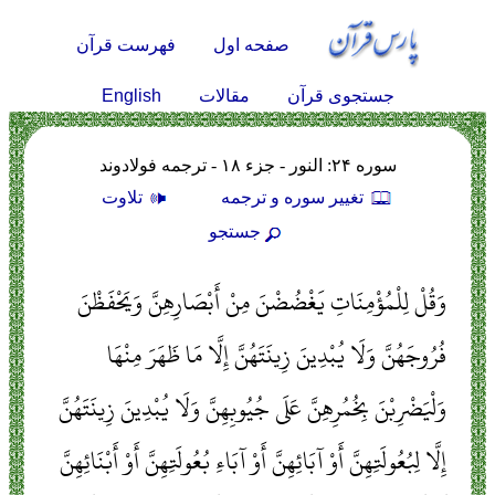
صفحه اول
فهرست قرآن
English
جستجوی قرآن
مقالات
سوره ۲۴: النور - جزء ۱۸ - ترجمه فولادوند
تغيير سوره و ترجمه
تلاوت
جستجو
وَقُلْ لِلْمُؤْمِنَاتِ يَغْضُضْنَ مِنْ أَبْصَارِهِنَّ وَيَحْفَظْنَ
فُرُوجَهُنَّ وَلَا يُبْدِينَ زِينَتَهُنَّ إِلَّا مَا ظَهَرَ مِنْهَا
وَلْيَضْرِبْنَ بِخُمُرِهِنَّ عَلَى جُيُوبِهِنَّ وَلَا يُبْدِينَ زِينَتَهُنَّ
إِلَّا لِبُعُولَتِهِنَّ أَوْ آبَائِهِنَّ أَوْ آبَاءِ بُعُولَتِهِنَّ أَوْ أَبْنَائِهِنَّ