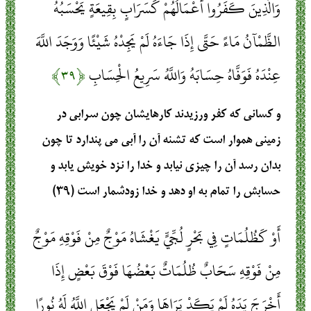
وَالَّذِينَ كَفَرُوا أَعْمَالُهُمْ كَسَرَابٍ بِقِيعَةٍ يَحْسَبُهُ
الظَّمْآنُ مَاءً حَتَّى إِذَا جَاءَهُ لَمْ يَجِدْهُ شَيْئًا وَوَجَدَ اللَّهَ
عِنْدَهُ فَوَفَّاهُ حِسَابَهُ وَاللَّهُ سَرِيعُ الْحِسَابِ
﴿۳۹﴾
و كسانى كه كفر ورزيدند كارهايشان چون سرابى در
زمينى هموار است كه تشنه آن را آبى مى ‏پندارد تا چون
بدان رسد آن را چيزى نيابد و خدا را نزد خويش يابد و
حسابش را تمام به او دهد و خدا زودشمار است (۳۹)
أَوْ كَظُلُمَاتٍ فِي بَحْرٍ لُجِّيٍّ يَغْشَاهُ مَوْجٌ مِنْ فَوْقِهِ مَوْجٌ
مِنْ فَوْقِهِ سَحَابٌ ظُلُمَاتٌ بَعْضُهَا فَوْقَ بَعْضٍ إِذَا
أَخْرَجَ يَدَهُ لَمْ يَكَدْ يَرَاهَا وَمَنْ لَمْ يَجْعَلِ اللَّهُ لَهُ نُورًا