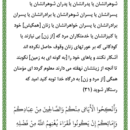
شوهرانشان يا پدرانشان يا پدران شوهرانشان يا
پسرانشان يا پسران شوهرانشان يا برادرانشان يا پسران
برادرانشان يا پسران خواهرانشان يا زنان [همكيش] خود
يا كنيزانشان يا خدمتكاران مرد كه [از زن] بى ‏نيازند يا
كودكانى كه بر عورتهاى زنان وقوف حاصل نكرده‏ اند
آشكار نكنند و پاهاى خود را [به گونه‏ اى به زمين] نكوبند
تا آنچه از زينتشان نهفته مى دارند معلوم گردد اى مؤمنان
همگى [از مرد و زن] به درگاه خدا توبه كنيد اميد كه
رستگار شويد (۳۱)
وَأَنْكِحُوا الْأَيَامَى مِنْكُمْ وَالصَّالِحِينَ مِنْ عِبَادِكُمْ
وَإِمَائِكُمْ إِنْ يَكُونُوا فُقَرَاءَ يُغْنِهِمُ اللَّهُ مِنْ فَضْلِهِ