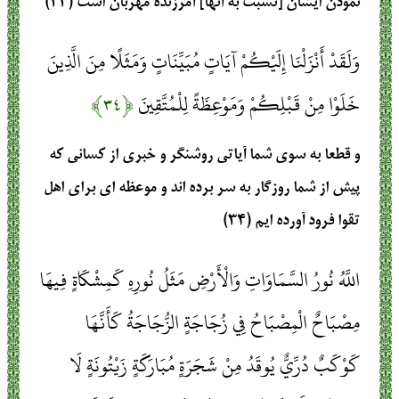
نمودن ايشان [نسبت به آنها] آمرزنده مهربان است (۳۳)
وَلَقَدْ أَنْزَلْنَا إِلَيْكُمْ آيَاتٍ مُبَيِّنَاتٍ وَمَثَلًا مِنَ الَّذِينَ
خَلَوْا مِنْ قَبْلِكُمْ وَمَوْعِظَةً لِلْمُتَّقِينَ
﴿۳۴﴾
و قطعا به سوى شما آياتى روشنگر و خبرى از كسانى كه
پيش از شما روزگار به سر برده‏ اند و موعظه‏ اى براى اهل
تقوا فرود آورده‏ ايم (۳۴)
اللَّهُ نُورُ السَّمَاوَاتِ وَالْأَرْضِ مَثَلُ نُورِهِ كَمِشْكَاةٍ فِيهَا
مِصْبَاحٌ الْمِصْبَاحُ فِي زُجَاجَةٍ الزُّجَاجَةُ كَأَنَّهَا
كَوْكَبٌ دُرِّيٌّ يُوقَدُ مِنْ شَجَرَةٍ مُبَارَكَةٍ زَيْتُونَةٍ لَا