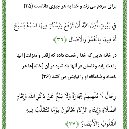
براى مردم مى‏ زند و خدا به هر چيزى داناست (۳۵)
فِي بُيُوتٍ أَذِنَ اللَّهُ أَنْ تُرْفَعَ وَيُذْكَرَ فِيهَا اسْمُهُ يُسَبِّحُ
لَهُ فِيهَا بِالْغُدُوِّ وَالْآصَالِ
﴿۳۶﴾
در خانه ‏هايى كه خدا رخصت داده كه [قدر و منزلت] آنها
رفعت‏ يابد و نامش در آنها ياد شود در آن [خانه]ها هر
بامداد و شامگاه او را نيايش مى كنند (۳۶)
رِجَالٌ لَا تُلْهِيهِمْ تِجَارَةٌ وَلَا بَيْعٌ عَنْ ذِكْرِ اللَّهِ وَإِقَامِ
الصَّلَاةِ وَإِيتَاءِ الزَّكَاةِ يَخَافُونَ يَوْمًا تَتَقَلَّبُ فِيهِ
الْقُلُوبُ وَالْأَبْصَارُ
﴿۳۷﴾