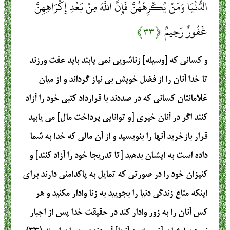
الدُّنْيَا وَمَنْ يُكْرِهْهُنَّ فَإِنَّ اللَّهَ مِنْ بَعْدِ إِكْرَاهِهِنَّ
غَفُورٌ رَحِيمٌ
﴿۳۳﴾
و كسانى كه [وسيله] زناشويى نمى‏ يابند بايد عفت ورزند
تا خدا آنان را از فضل خويش بى ‏نياز گرداند و از ميان
غلامانتان كسانى كه در صددند با قرارداد كتبى خود را آزاد
كنند اگر در آنان خيرى [و توانايى پرداخت مال] مى‏ يابيد
قرار بازخريد آنها را بنويسيد و از آن مالى كه خدا به شما
داده است به ايشان بدهيد [تا تدريجا خود را آزاد كنند] و
كنيزان خود را در صورتى كه تمايل به پاكدامنى دارند براى
اينكه متاع زندگى دنيا را بجوييد به زنا وادار مكنيد و هر
كس آنان را به زور وادار كند در حقيقت ‏خدا پس از اجبار