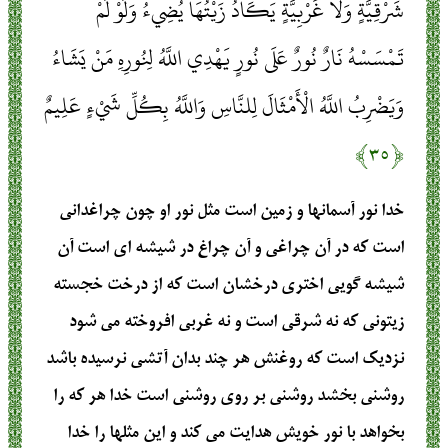
شَرْقِيَّةٍ وَلَا غَرْبِيَّةٍ يَكَادُ زَيْتُهَا يُضِيءُ وَلَوْ لَمْ
تَمْسَسْهُ نَارٌ نُورٌ عَلَى نُورٍ يَهْدِي اللَّهُ لِنُورِهِ مَنْ يَشَاءُ
وَيَضْرِبُ اللَّهُ الْأَمْثَالَ لِلنَّاسِ وَاللَّهُ بِكُلِّ شَيْءٍ عَلِيمٌ
﴿۳۵﴾
خدا نور آسمانها و زمين است مثل نور او چون چراغدانى
است كه در آن چراغى و آن چراغ در شيشه‏ اى است آن
شيشه گويى اخترى درخشان است كه از درخت‏ خجسته
زيتونى كه نه شرقى است و نه غربى افروخته مى ‏شود
نزديك است كه روغنش هر چند بدان آتشى نرسيده باشد
روشنى بخشد روشنى بر روى روشنى است‏ خدا هر كه را
بخواهد با نور خويش هدايت مى ‏كند و اين مثلها را خدا