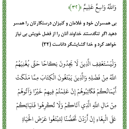
وَاللَّهُ وَاسِعٌ عَلِيمٌ
﴿۳۲﴾
بى‏ همسران خود و غلامان و كنيزان درستكارتان را همسر
دهيد اگر تنگدستند خداوند آنان را از فضل خويش بى ‏نياز
خواهد كرد و خدا گشايشگر داناست (۳۲)
وَلْيَسْتَعْفِفِ الَّذِينَ لَا يَجِدُونَ نِكَاحًا حَتَّى يُغْنِيَهُمُ
اللَّهُ مِنْ فَضْلِهِ وَالَّذِينَ يَبْتَغُونَ الْكِتَابَ مِمَّا مَلَكَتْ
أَيْمَانُكُمْ فَكَاتِبُوهُمْ إِنْ عَلِمْتُمْ فِيهِمْ خَيْرًا وَآتُوهُمْ
مِنْ مَالِ اللَّهِ الَّذِي آتَاكُمْ وَلَا تُكْرِهُوا فَتَيَاتِكُمْ
عَلَى الْبِغَاءِ إِنْ أَرَدْنَ تَحَصُّنًا لِتَبْتَغُوا عَرَضَ الْحَيَاةِ