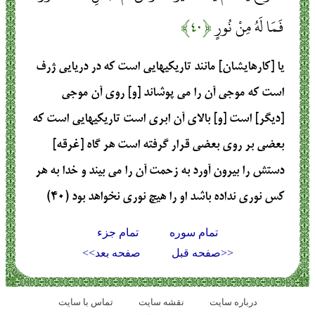
فَمَا لَهُ مِنْ نُورٍ
﴿۴۰﴾
يا [كارهايشان] مانند تاريكيهايى است كه در دريايى ژرف
است كه موجى آن را مى ‏پوشاند [و] روى آن موجى
[ديگر] است [و] بالاى آن ابرى است تاريكيهايى است كه
بعضى بر روى بعضى قرار گرفته است هر گاه [غرقه]
دستش را بيرون آورد به زحمت آن را مى ‏بيند و خدا به هر
كس نورى نداده باشد او را هيچ نورى نخواهد بود (۴۰)
تمام سوره
تمام جزء
<<صفحه قبل
صفحه بعد>>
درباره سایت
نقشه سايت
تماس با سایت